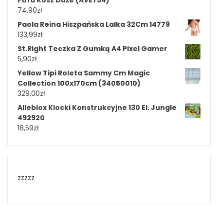
74,90
zł
Paola Reina Hiszpańska Lalka 32Cm 14779
133,99
zł
St.Right Teczka Z Gumką A4 Pixel Gamer
5,90
zł
Yellow Tipi Roleta Sammy Cm Magic
Collection 100x170cm (34050010)
329,00
zł
Alleblox Klocki Konstrukcyjne 130 El. Jungle
492920
18,59
zł
zzzzz