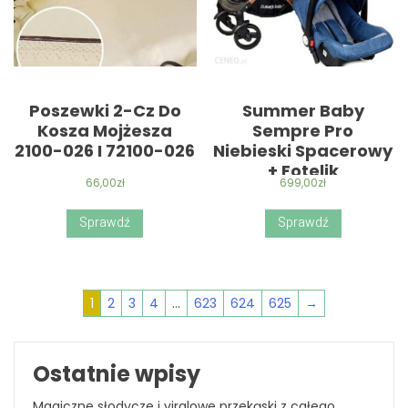
Poszewki 2-Cz Do
Summer Baby
Kosza Mojżesza
Sempre Pro
2100-026 I 72100-026
Niebieski Spacerowy
+ Fotelik
66,00
zł
699,00
zł
Sprawdź
Sprawdź
1
2
3
4
…
623
624
625
→
Ostatnie wpisy
Magiczne słodycze i viralowe przekąski z całego