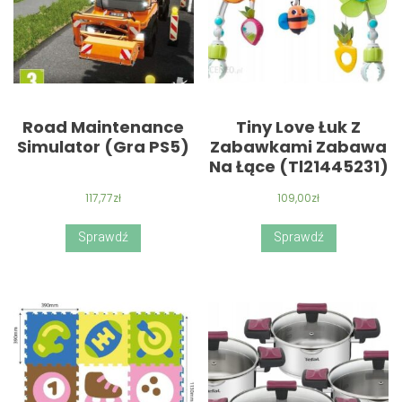
Road Maintenance
Tiny Love Łuk Z
Simulator (Gra PS5)
Zabawkami Zabawa
Na Łące (Tl21445231)
117,77
zł
109,00
zł
Sprawdź
Sprawdź