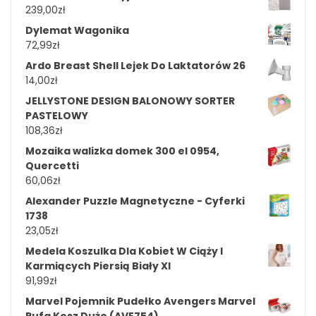
239,00
zł
Dylemat Wagonika
72,99
zł
Ardo Breast Shell Lejek Do Laktatorów 26
14,00
zł
JELLYSTONE DESIGN BALONOWY SORTER
PASTELOWY
108,36
zł
Mozaika walizka domek 300 el 0954,
Quercetti
60,06
zł
Alexander Puzzle Magnetyczne - Cyferki
1738
23,05
zł
Medela Koszulka Dla Kobiet W Ciąży I
Karmiących Piersią Biały Xl
91,99
zł
Marvel Pojemnik Pudełko Avengers Marvel
Pufa Kosz Duże (AVE754)