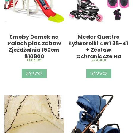
Smoby Domek na
Meder Quattro
Palach plac zabaw
Łyżworolki 4W1 38-41
Zjeżdżalnia 150cm
+ Zestaw
810800
Ochraniacze Na
1316,58
zł
229,00
zł
Łokcie Kolana Dłonie
Rolki M (76247)
Sprawdź
Sprawdź