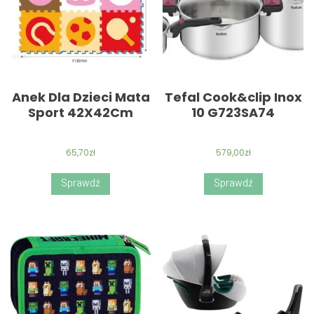
Anek Dla Dzieci Mata
Tefal Cook&clip Inox
Sport 42X42Cm
10 G723SA74
65,70
zł
579,00
zł
Sprawdź
Sprawdź