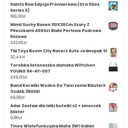
Saints Row Edycja Premierowa (Gra Xbox
Series X)
189,00
zł
Mimii Suchy Basen 110X30Cm Szary Z
Piłeczkami 400Szt Białe Perłowe Pudrowo
Różowe
433,65
zł
TM Toys Boom City Racers Auto Jednopak S1
30,44
zł
Torebka listonoszka damska Wittchen
YOUNG 94-4Y-007
249,00
zł
Band Koraliki Wodne Do Tworzenia Biżuterii
Ozdób 3500El
69,99
zł
Adar Zestaw dla lalki butelki x2 + smoczek
blister
9,86
zł
Tineo Wielofunkcyjna Mata 3W1 Indian