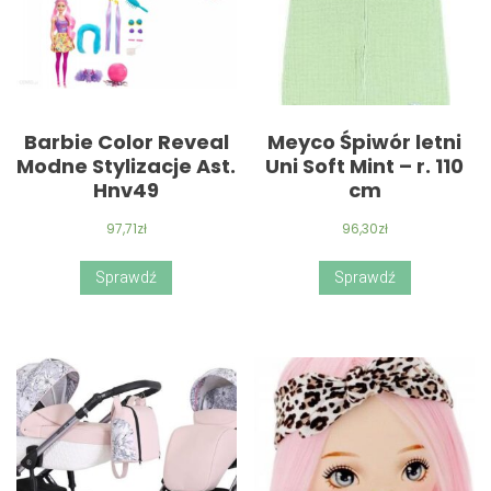
Barbie Color Reveal
Meyco Śpiwór letni
Modne Stylizacje Ast.
Uni Soft Mint – r. 110
Hnv49
cm
97,71
zł
96,30
zł
Sprawdź
Sprawdź