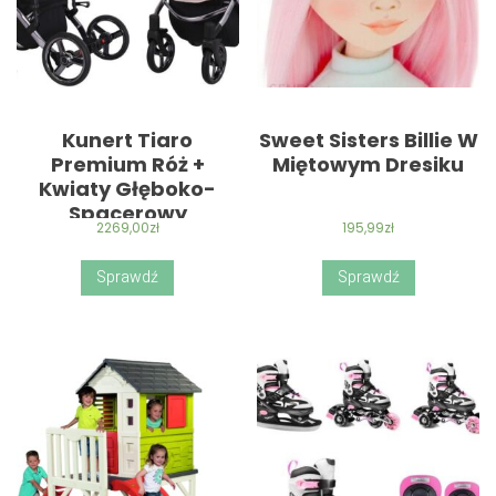
Kunert Tiaro
Sweet Sisters Billie W
Premium Róż +
Miętowym Dresiku
Kwiaty Głęboko-
Spacerowy
2269,00
zł
195,99
zł
Sprawdź
Sprawdź