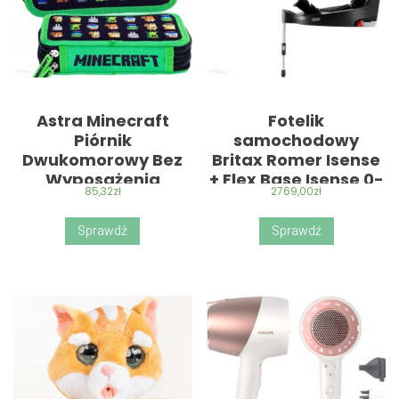
Astra Minecraft
Fotelik
Piórnik
samochodowy
Dwukomorowy Bez
Britax Romer Isense
Wyposażenia
+ Flex Base Isense 0-
85,32
zł
2769,00
zł
13 Kg Z Obrotową
Bazą Nordic Grey
Sprawdź
Sprawdź
(Led)