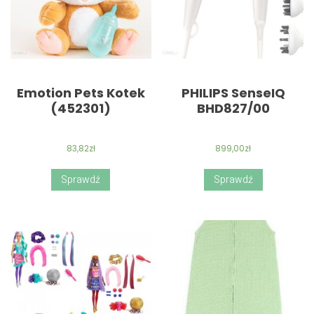
Emotion Pets Kotek
PHILIPS SenseIQ
(452301)
BHD827/00
83,82
zł
899,00
zł
Sprawdź
Sprawdź