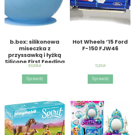
b.box: silikonowa
Hot Wheels ’15 Ford
miseczka z
F-150 FJW46
przyssawką i łyżką
Silicone First Feeding
63,68
zł
11,20
zł
Set – Błękitny
Sprawdź
Sprawdź