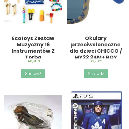
Ecotoys Zestaw
Okulary
Muzyczny 16
przeciwsłoneczne
Instrumentów Z
dla dzieci CHICCO /
Torbą
MY22 24M+ BOY
146,00
zł
39,79
zł
Sprawdź
Sprawdź