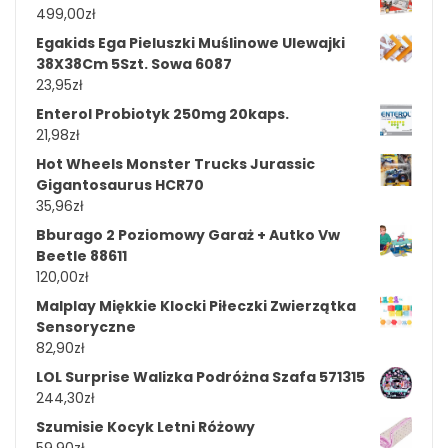
499,00
zł
Egakids Ega Pieluszki Muślinowe Ulewajki
38X38Cm 5Szt. Sowa 6087
23,95
zł
Enterol Probiotyk 250mg 20kaps.
21,98
zł
Hot Wheels Monster Trucks Jurassic
Gigantosaurus HCR70
35,96
zł
Bburago 2 Poziomowy Garaż + Autko Vw
Beetle 88611
120,00
zł
Malplay Miękkie Klocki Piłeczki Zwierzątka
Sensoryczne
82,90
zł
LOL Surprise Walizka Podróżna Szafa 571315
244,30
zł
Szumisie Kocyk Letni Różowy
59,90
zł