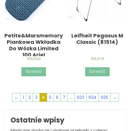
Petite&Marsmemory
Leifheit Pegasus M
Piankowa Wkładka
Classic (81514)
Do Wózka Limited
100 Ariel
149,00
zł
134,07
zł
Sprawdź
Sprawdź
←
1
2
3
4
5
6
7
…
623
624
625
→
Ostatnie wpisy
Magiczne słodycze i viralowe przekąski z całego