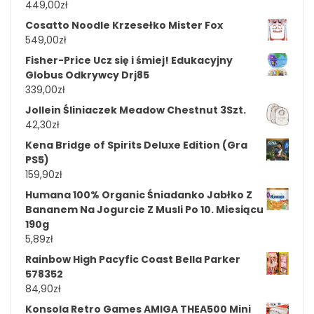
449,00
zł
Cosatto Noodle Krzesełko Mister Fox
549,00
zł
Fisher-Price Ucz się i śmiej! Edukacyjny
Globus Odkrywcy Drj85
339,00
zł
Jollein Śliniaczek Meadow Chestnut 3Szt.
42,30
zł
Kena Bridge of Spirits Deluxe Edition (Gra
PS5)
159,90
zł
Humana 100% Organic Śniadanko Jabłko Z
Bananem Na Jogurcie Z Musli Po 10. Miesiącu
190g
5,89
zł
Rainbow High Pacyfic Coast Bella Parker
578352
84,90
zł
Konsola Retro Games AMIGA THEA500 Mini