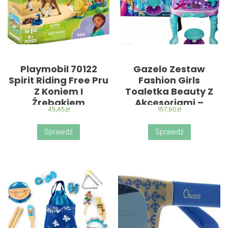
Playmobil 70122
Gazelo Zestaw
Spirit Riding Free Pru
Fashion Girls
Z Koniem I
Toaletka Beauty Z
Źrebakiem
Akcesoriami –
45,45
zł
157,90
zł
Zabawka
Sprawdź
Sprawdź