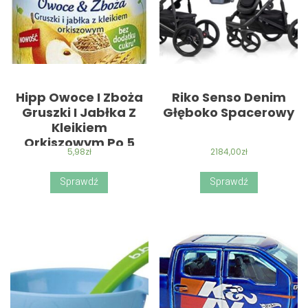
Hipp Owoce I Zboża
Riko Senso Denim
Gruszki I Jabłka Z
Głęboko Spacerowy
Kleikiem
Orkiszowym Po 5
5,98
zł
2184,00
zł
Miesiącu 190G
Sprawdź
Sprawdź