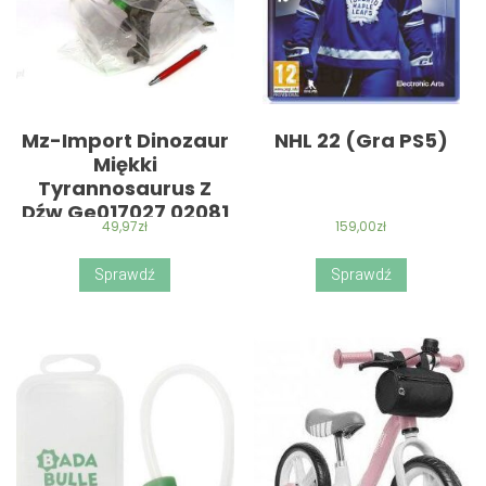
Mz-Import Dinozaur
NHL 22 (Gra PS5)
Miękki
Tyrannosaurus Z
Dźw Ge017027 02081
49,97
zł
159,00
zł
Sprawdź
Sprawdź