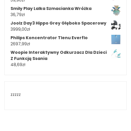
Smily Play Lalka Szmacianka Wróżka
36,79
zł
Joolz Day3 Hippo Grey Głęboko Spacerowy
3999,00
zł
Philips Koncentrator Tlenu Everflo
2697,99
zł
Woopie Interaktywny Odkurzacz Dla Dzieci
Z Funkcją Ssania
48,69
zł
zzzzz