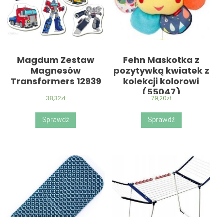
Magdum Zestaw
Fehn Maskotka z
Magnesów
pozytywką kwiatek z
Transformers 12939
kolekcji kolorowi
(55047)
38,32
zł
79,20
zł
Sprawdź
Sprawdź