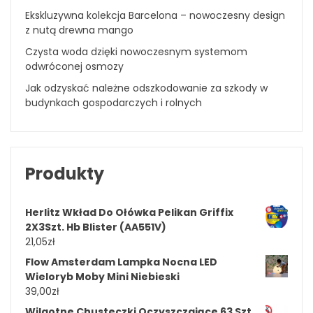
Ekskluzywna kolekcja Barcelona – nowoczesny design
z nutą drewna mango
Czysta woda dzięki nowoczesnym systemom
odwróconej osmozy
Jak odzyskać należne odszkodowanie za szkody w
budynkach gospodarczych i rolnych
Produkty
Herlitz Wkład Do Ołówka Pelikan Griffix
2X3Szt. Hb Blister (AA551V)
21,05
zł
Flow Amsterdam Lampka Nocna LED
Wieloryb Moby Mini Niebieski
39,00
zł
Wilgotne Chusteczki Oczyszczające 63 Szt.