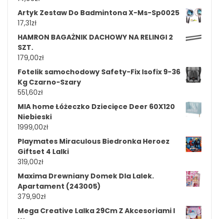
Artyk Zestaw Do Badmintona X-Ms-Sp0025
17,31
zł
HAMRON BAGAŻNIK DACHOWY NA RELINGI 2
SZT.
179,00
zł
Fotelik samochodowy Safety-Fix Isofix 9-36
Kg Czarno-Szary
551,60
zł
MIA home Łóżeczko Dziecięce Deer 60X120
Niebieski
1999,00
zł
Playmates Miraculous Biedronka Heroez
Giftset 4 Lalki
319,00
zł
Maxima Drewniany Domek Dla Lalek.
Apartament (243005)
379,90
zł
Mega Creative Lalka 29Cm Z Akcesoriami I