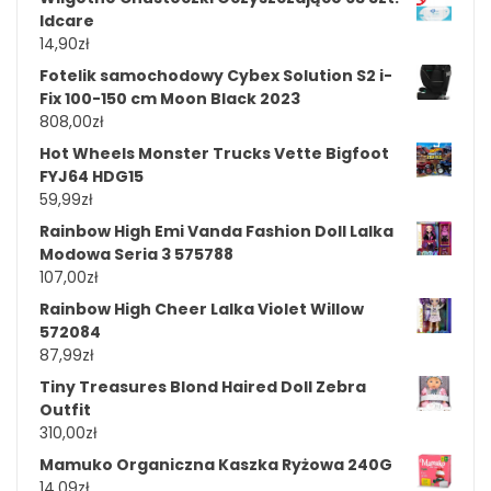
Idcare
14,90
zł
Fotelik samochodowy Cybex Solution S2 i-
Fix 100-150 cm Moon Black 2023
808,00
zł
Hot Wheels Monster Trucks Vette Bigfoot
FYJ64 HDG15
59,99
zł
Rainbow High Emi Vanda Fashion Doll Lalka
Modowa Seria 3 575788
107,00
zł
Rainbow High Cheer Lalka Violet Willow
572084
87,99
zł
Tiny Treasures Blond Haired Doll Zebra
Outfit
310,00
zł
Mamuko Organiczna Kaszka Ryżowa 240G
14,09
zł