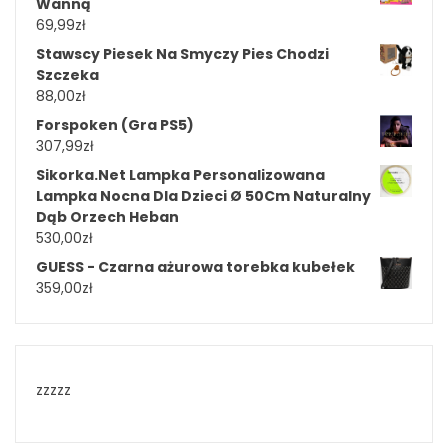
Wanną
69,99
zł
Stawscy Piesek Na Smyczy Pies Chodzi
Szczeka
88,00
zł
Forspoken (Gra PS5)
307,99
zł
Sikorka.Net Lampka Personalizowana
Lampka Nocna Dla Dzieci Ø 50Cm Naturalny
Dąb Orzech Heban
530,00
zł
GUESS - Czarna ażurowa torebka kubełek
359,00
zł
zzzzz