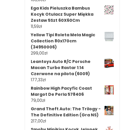
Ega Kids Pieluszka Bambus
Kocyk Otulacz Super Miękka
Zestaw 5Szt 60X60Cm
11,59
zł
Yellow Tipi Roleta Mela Magic
Collection 80x170cm
(34950006)
299,00
zł
Leantoys Auto R/C Porsche
Macan Turbo Rastar 1:14
Czerwone na pilota (6009)
177,33
zł
Rainbow High Pacyfic Coast
Margot De Perla 578406
79,00
zł
Grand Theft Auto: The Trilogy -
The Definitive Edition (Gra NS)
217,00
zł
Smoby Minikiss Kocyk Jelonek