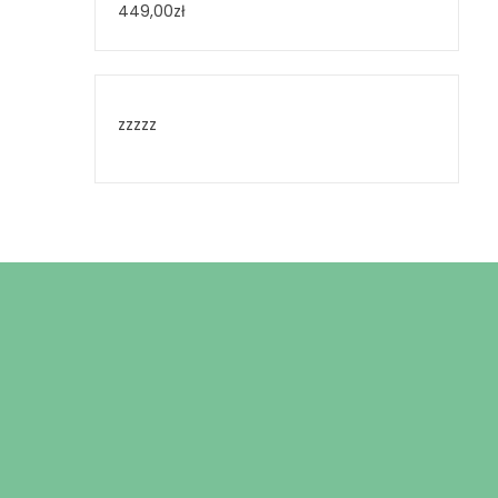
449,00
zł
zzzzz