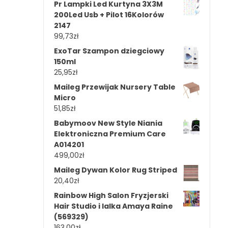
Pr Lampki Led Kurtyna 3X3M
200Led Usb + Pilot 16Kolorów
2147
99,73
zł
ExoTar Szampon dziegciowy
150ml
25,95
zł
Maileg Przewijak Nursery Table
Micro
51,85
zł
Babymoov New Style Niania
Elektroniczna Premium Care
A014201
499,00
zł
Maileg Dywan Kolor Rug Striped
20,40
zł
Rainbow High Salon Fryzjerski
Hair Studio i lalka Amaya Raine
(569329)
163,00
zł