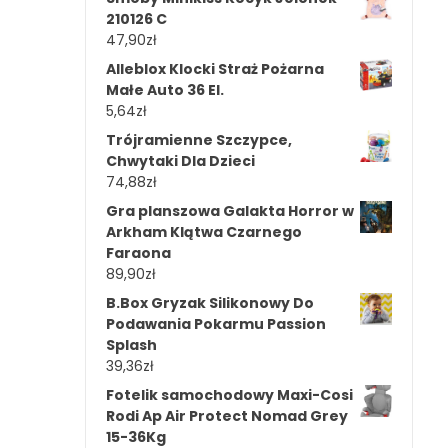
210126 C
47,90
zł
Alleblox Klocki Straż Pożarna
Małe Auto 36 El.
5,64
zł
Trójramienne Szczypce,
Chwytaki Dla Dzieci
74,88
zł
Gra planszowa Galakta Horror w
Arkham Klątwa Czarnego
Faraona
89,90
zł
B.Box Gryzak Silikonowy Do
Podawania Pokarmu Passion
Splash
39,36
zł
Fotelik samochodowy Maxi-Cosi
Rodi Ap Air Protect Nomad Grey
15-36Kg