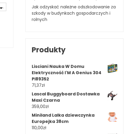
Jak odzyskać należne odszkodowanie za
szkody w budynkach gospodarczych i
rolnych
Produkty
Lisciani Nauka W Domu
Elektryczność I'M A Genius 304
Pl89352
71,37
zł
Lascal Buggyboard Dostawka
Maxi Czarna
359,00
zł
Miniland Lalka dziewczynka
Europejka 38cm
110,00
zł