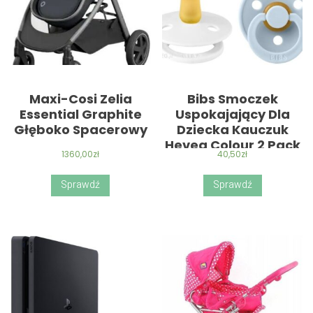
Maxi-Cosi Zelia
Bibs Smoczek
Essential Graphite
Uspokajający Dla
Głęboko Spacerowy
Dziecka Kauczuk
Hevea Colour 2 Pack
1360,00
zł
40,50
zł
White & Baby Blue M
Sprawdź
Sprawdź