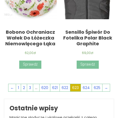
Bobono Ochraniacz
Sensillo Śpiwór Do
Wałek Do Łóżeczka
Fotelika Polar Black
Niemowlęcego Łąka
Graphite
62,00
zł
69,00
zł
Sprawdź
Sprawdź
←
1
2
3
…
620
621
622
623
624
625
→
Ostatnie wpisy
Magiczne słodycze i viralowe przekąski z całego