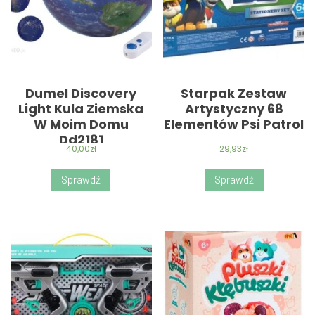
Dumel Discovery
Starpak Zestaw
Light Kula Ziemska
Artystyczny 68
W Moim Domu
Elementów Psi Patrol
Dd2181
40,00
zł
29,93
zł
Sprawdź
Sprawdź