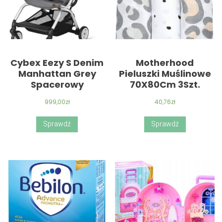
Cybex Eezy S Denim
Motherhood
Manhattan Grey
Pieluszki Muślinowe
Spacerowy
70X80Cm 3Szt.
999,00
zł
40,76
zł
Sprawdź
Sprawdź