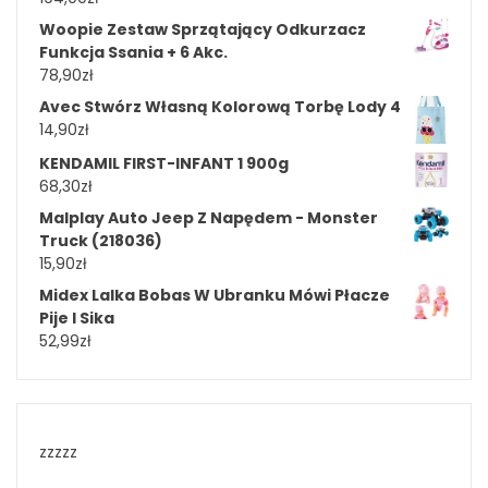
Woopie Zestaw Sprzątający Odkurzacz
Funkcja Ssania + 6 Akc.
78,90
zł
Avec Stwórz Własną Kolorową Torbę Lody 4
14,90
zł
KENDAMIL FIRST-INFANT 1 900g
68,30
zł
Malplay Auto Jeep Z Napędem - Monster
Truck (218036)
15,90
zł
Midex Lalka Bobas W Ubranku Mówi Płacze
Pije I Sika
52,99
zł
zzzzz