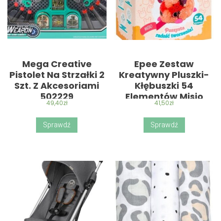
Mega Creative
Epee Zestaw
Pistolet Na Strzałki 2
Kreatywny Pluszki-
Szt. Z Akcesoriami
Kłębuszki 54
502229
Elementów Misio
49,40
zł
41,50
zł
Sprawdź
Sprawdź