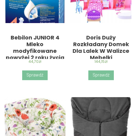
Bebilon JUNIOR 4
Doris Duży
Mleko
Rozkładany Domek
modyfikowane
Dla Lalek W Walizce
powyżej 2 roku życia
Mebelki
44,70
zł
144,15
zł
800g
Sprawdź
Sprawdź