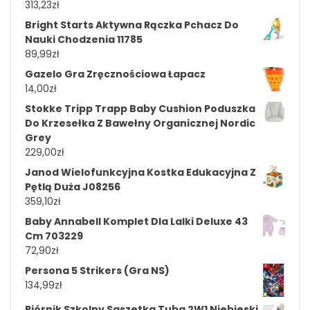
313,23
zł
Bright Starts Aktywna Rączka Pchacz Do
Nauki Chodzenia 11785
89,99
zł
Gazelo Gra Zręcznościowa Łapacz
14,00
zł
Stokke Tripp Trapp Baby Cushion Poduszka
Do Krzesełka Z Bawełny Organicznej Nordic
Grey
229,00
zł
Janod Wielofunkcyjna Kostka Edukacyjna Z
Pętlą Duża J08256
359,10
zł
Baby Annabell Komplet Dla Lalki Deluxe 43
Cm 703229
72,90
zł
Persona 5 Strikers (Gra NS)
134,99
zł
Piórnik Szkolny Saszetka Tuba 2W1 Niebieski