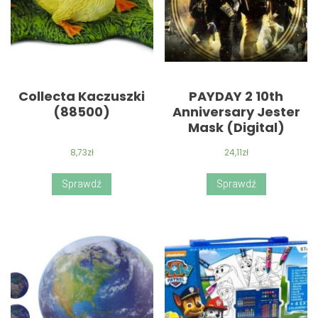
Collecta Kaczuszki
PAYDAY 2 10th
(88500)
Anniversary Jester
Mask (Digital)
8,73
zł
24,11
zł
Sprawdź
Sprawdź