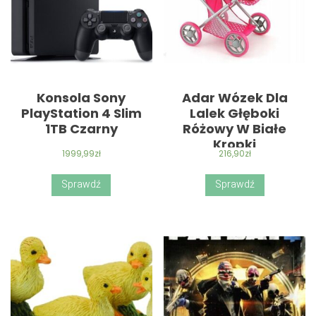
Konsola Sony
Adar Wózek Dla
PlayStation 4 Slim
Lalek Głęboki
1TB Czarny
Różowy W Białe
Kropki
1999,99
zł
216,90
zł
Sprawdź
Sprawdź