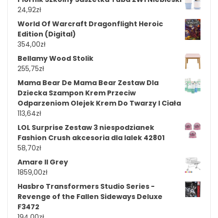
24,92
zł
World Of Warcraft Dragonflight Heroic
Edition (Digital)
354,00
zł
Bellamy Wood Stolik
255,75
zł
Mama Bear De Mama Bear Zestaw Dla
Dziecka Szampon Krem ​​Przeciw
Odparzeniom Olejek Krem ​​Do Twarzy I Ciała
113,64
zł
LOL Surprise Zestaw 3 niespodzianek
Fashion Crush akcesoria dla lalek 42801
58,70
zł
Amare II Grey
1859,00
zł
Hasbro Transformers Studio Series -
Revenge of the Fallen Sideways Deluxe
F3472
194,00
zł