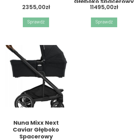
Głęboko Spacerowy
2355,00
zł
11495,00
zł
+ Cloud Z2 + Baza
Isofix Z2
Sprawdź
Sprawdź
Nuna Mixx Next
Caviar Głęboko
Spacerowy