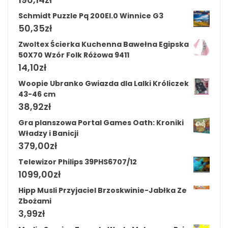
Schmidt Puzzle Pq 200El.0 Winnice G3
50,35
zł
Zwoltex Ścierka Kuchenna Bawełna Egipska
50X70 Wzór Folk Różowa 9411
14,10
zł
Woopie Ubranko Gwiazda dla Lalki Króliczek
43-46 cm
38,92
zł
Gra planszowa Portal Games Oath: Kroniki
Władzy i Banicji
379,00
zł
Telewizor Philips 39PHS6707/12
1099,00
zł
Hipp Musli Przyjaciel Brzoskwinie-Jabłka Ze
Zbożami
3,99
zł