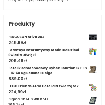
budynkach gospodarczych i rolnych
Produkty
FERGUSON Ariva 204
245,99
zł
Leantoys Interaktywny Stolik Dla Dzieci
Światła Dźwięki
206,46
zł
Fotelik samochodowy Cybex Solution G I-Fix
~15-50 Kg Seashell Beige
889,00
zł
LEGO Friends 41718 Hotel dla zwierzątek
224,99
zł
Sigma BC 14.0 WR Dots
196,14
zł