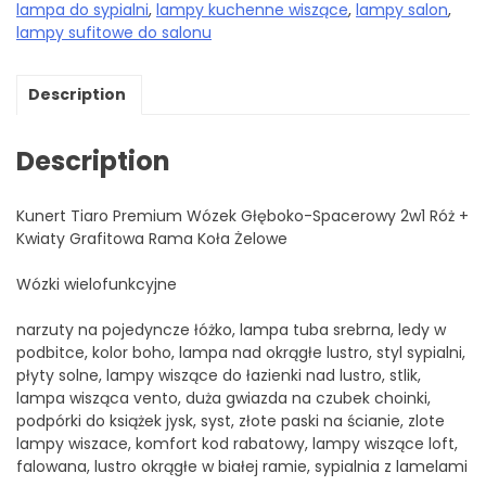
lampa do sypialni
,
lampy kuchenne wiszące
,
lampy salon
,
lampy sufitowe do salonu
Description
Description
Kunert Tiaro Premium Wózek Głęboko-Spacerowy 2w1 Róż +
Kwiaty Grafitowa Rama Koła Żelowe
Wózki wielofunkcyjne
narzuty na pojedyncze łóżko, lampa tuba srebrna, ledy w
podbitce, kolor boho, lampa nad okrągłe lustro, styl sypialni,
płyty solne, lampy wiszące do łazienki nad lustro, stlik,
lampa wisząca vento, duża gwiazda na czubek choinki,
podpórki do książek jysk, syst, złote paski na ścianie, zlote
lampy wiszace, komfort kod rabatowy, lampy wiszące loft,
falowana, lustro okrągłe w białej ramie, sypialnia z lamelami