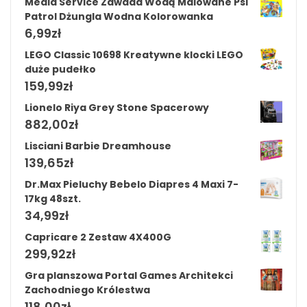
Media Service Zawada Wodą Malowane Psi
Patrol Dżungla Wodna Kolorowanka
6,99
zł
LEGO Classic 10698 Kreatywne klocki LEGO
duże pudełko
159,99
zł
Lionelo Riya Grey Stone Spacerowy
882,00
zł
Lisciani Barbie Dreamhouse
139,65
zł
Dr.Max Pieluchy Bebelo Diapres 4 Maxi 7-
17kg 48szt.
34,99
zł
Capricare 2 Zestaw 4X400G
299,92
zł
Gra planszowa Portal Games Architekci
Zachodniego Królestwa
118,00
zł