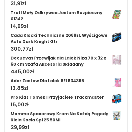
31,91
zł
Trefl Mały Odkrywca Jestem Bezpieczny
01342
14,99
zł
Cada Klocki Techniczne 2088El. Wyścigowe
Auto Dark Knight Gtr
300,77
zł
Decuevas Przewijak dla Lalek Niza 70 x 32 x
60 cm Szafa Akcesoria Składany
445,00
zł
Adar Zestaw Dla Lalek 6El 534396
13,85
zł
Pro Kids Tomek I Przyjaciele Trackmaster
15,00
zł
Momme Spacerowy Krem Na Każdą Pogodę
Kicia Kocia Spf25 50Ml
29,99
zł