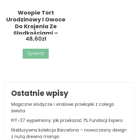
Woopie Tort
Urodzinowy I Owoce
Do Krojenia Ze
Słodkościami –
48,60
zł
Zabawka
Sprawdź
Ostatnie wpisy
Magiczne słodycze i viralowe przekąski z całego
świata
PIT-37 wypełniony: jak przekazać 1% Fundacji Espero
Ekskluzywna kolekcja Barcelona – nowoczesny design
z nutą drewna mango