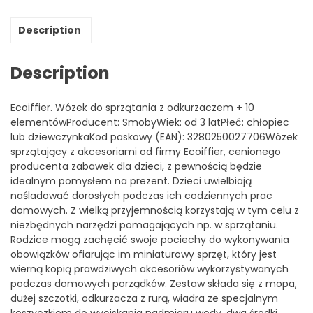
Description
Description
Ecoiffier. Wózek do sprzątania z odkurzaczem + 10
elementówProducent: SmobyWiek: od 3 latPłeć: chłopiec
lub dziewczynkaKod paskowy (EAN): 3280250027706Wózek
sprzątający z akcesoriami od firmy Ecoiffier, cenionego
producenta zabawek dla dzieci, z pewnością będzie
idealnym pomysłem na prezent. Dzieci uwielbiają
naśladować dorosłych podczas ich codziennych prac
domowych. Z wielką przyjemnością korzystają w tym celu z
niezbędnych narzędzi pomagających np. w sprzątaniu.
Rodzice mogą zachęcić swoje pociechy do wykonywania
obowiązków ofiarując im miniaturowy sprzęt, który jest
wierną kopią prawdziwych akcesoriów wykorzystywanych
podczas domowych porządków. Zestaw składa się z mopa,
dużej szczotki, odkurzacza z rurą, wiadra ze specjalnym