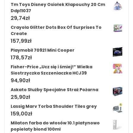
Tm Toys Disney Osiołek Kłapouchy 20 Cm
Ddp11037
29,74
zł
Crayola Glitter Dots Box Of Surprises To
Create
157,99
zł
Playmobil 70921 Mini Cooper
178,57
zł
Fisher-Price „Ucz się i śmiej!” Wielka
Siostrzyczka Szczeniaczka HCJ39
94,90
zł
Askato Służby Specjalne Straż Pożarna
25,90
zł
Lassig Marv Torba Shoulder Tiles grey
159,00
zł
Milaton farba do włosów 10.1 platynowo
popielaty blond 100ml