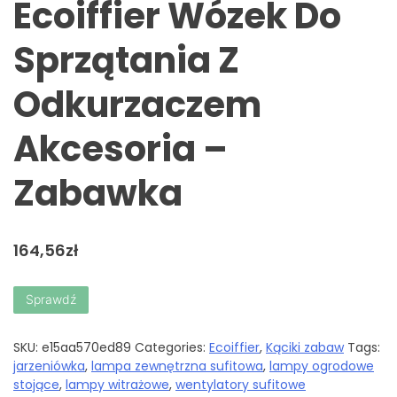
Ecoiffier Wózek Do
Sprzątania Z
Odkurzaczem
Akcesoria –
Zabawka
164,56
zł
Sprawdź
SKU:
e15aa570ed89
Categories:
Ecoiffier
,
Kąciki zabaw
Tags:
jarzeniówka
,
lampa zewnętrzna sufitowa
,
lampy ogrodowe
stojące
,
lampy witrażowe
,
wentylatory sufitowe