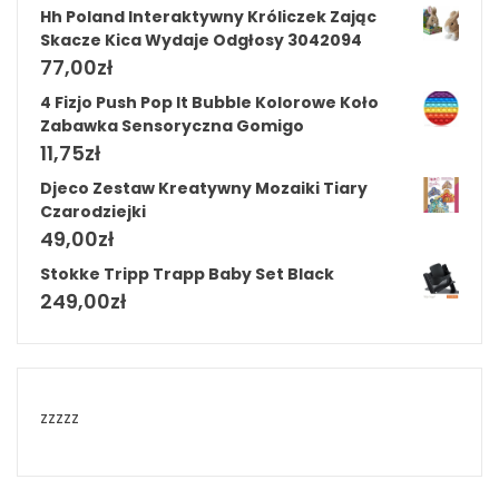
Hh Poland Interaktywny Króliczek Zając
Skacze Kica Wydaje Odgłosy 3042094
77,00
zł
4 Fizjo Push Pop It Bubble Kolorowe Koło
Zabawka Sensoryczna Gomigo
11,75
zł
Djeco Zestaw Kreatywny Mozaiki Tiary
Czarodziejki
49,00
zł
Stokke Tripp Trapp Baby Set Black
249,00
zł
zzzzz