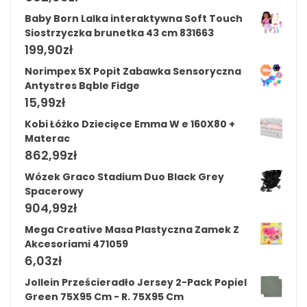
Baby Born Lalka interaktywna Soft Touch
Siostrzyczka brunetka 43 cm 831663
199,90
zł
Norimpex 5X Popit Zabawka Sensoryczna
Antystres Bąble Fidge
15,99
zł
Kobi Łóżko Dziecięce Emma W e 160X80 +
Materac
862,99
zł
Wózek Graco Stadium Duo Black Grey
Spacerowy
904,99
zł
Mega Creative Masa Plastyczna Zamek Z
Akcesoriami 471059
6,03
zł
Jollein Prześcieradło Jersey 2-Pack Popiel
Green 75X95 Cm - R. 75X95 Cm