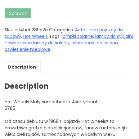
Sprawdź
SKU:
ec4beb289d2a
Categories:
Auta i inne pojazdy do
zabawy
,
Hot Wheels
Tags:
lampki solarne
,
lampy do sypialni
,
nowoczesne lampy do salonu
,
oświetlenie do salonu
,
oswietlenie meblowe
Description
Description
Hot Wheels Mały samochodzik Asortyment
5785
Od czasu debiutu w 1968 r. pojazdy Hot Wheels® to
prawdziwa gratka dla kolekcjonerów, fanów motoryzacji i
wielbicieli rajdów samochodowych w każdym wieku.