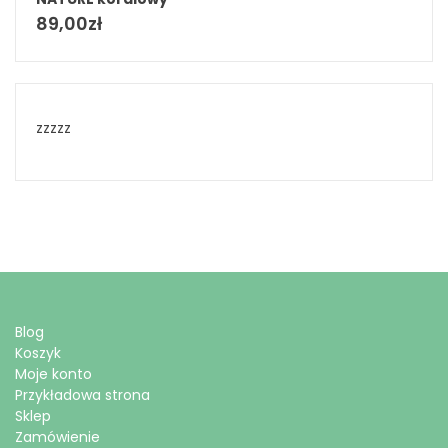
89,00
zł
zzzzz
Blog
Koszyk
Moje konto
Przykładowa strona
Sklep
Zamówienie