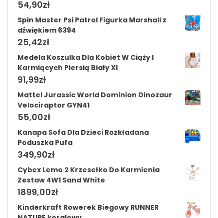
54,90
zł
Spin Master Psi Patrol Figurka Marshall z
dźwiękiem 6394
25,42
zł
Medela Koszulka Dla Kobiet W Ciąży I
Karmiących Piersią Biały Xl
91,99
zł
Mattel Jurassic World Dominion Dinozaur
Velociraptor GYN41
55,00
zł
Kanapa Sofa Dla Dzieci Rozkładana
Poduszka Pufa
349,90
zł
Cybex Lemo 2 Krzesełko Do Karmienia
Zestaw 4W1 Sand White
1899,00
zł
Kinderkraft Rowerek Biegowy RUNNER
NATURE koralowy