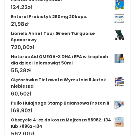
124,22
zł
Enterol Probiotyk 250mg 20kaps.
21,98
zł
Lionelo Annet Tour Green Turquoise
Spacerowy
720,00
zł
Natures Aid OMEGA-3 DHA i EPA w kroplach
dla dzieci i niemowląt 50ml
55,38
zł
Ciężarówka Tir Laweta Wyrzutnia 8 Autek
niebieska
60,50
zł
Pulio Hulajnoga Stamp Balansowa Frozen II
169,90
zł
Obszycie 4-cz do kosza Mojżesza 58962-134
lub 78962-134
562,00
zł