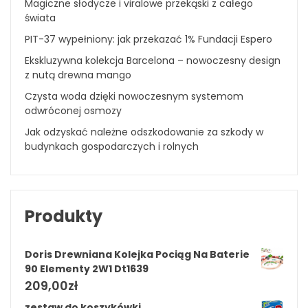
Magiczne słodycze i viralowe przekąski z całego
świata
PIT-37 wypełniony: jak przekazać 1% Fundacji Espero
Ekskluzywna kolekcja Barcelona – nowoczesny design
z nutą drewna mango
Czysta woda dzięki nowoczesnym systemom
odwróconej osmozy
Jak odzyskać należne odszkodowanie za szkody w
budynkach gospodarczych i rolnych
Produkty
Doris Drewniana Kolejka Pociąg Na Baterie
90 Elementy 2W1 Dt1639
209,00
zł
zestaw do koszykówki