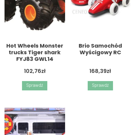
Hot Wheels Monster
Brio Samochód
trucks Tiger shark
Wyścigowy RC
FYJ83 GWL14
102,76
zł
168,39
zł
Sprawdź
Sprawdź