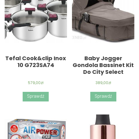
Tefal Cook&clip Inox
Baby Jogger
10 G723SA74
Gondola Bassinet Kit
Do City Select
579,00
zł
389,00
zł
Sprawdź
Sprawdź