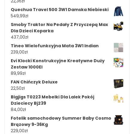
22,36
zł
Quechua Travel 500 3W1 Damska Niebieski
549,99
zł
Smoby Traktor Na Pedały Z Przyczepą Max
Dla Dzieci Koparka
437,00
zł
Tineo Wielofunkcyjna Mata 3W1 Indian
239,00
zł
Evi Klocki Konstrukcyjne Kreatywne Duży
Zestaw 1000El
89,99
zł
FAN Chińczyk Deluxe
22,50
zł
Bigjigs T0223 Mebelki Dla Lalek Pokój
Dzieciecy Bj239
84,00
zł
Fotelik samochodowy Summer Baby Cosmo
Brązowy 9-36Kg
229,00
zł