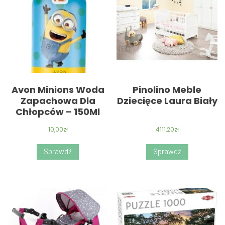
Avon Minions Woda
Pinolino Meble
Zapachowa Dla
Dziecięce Laura Biały
Chłopców – 150Ml
10,00
zł
4111,20
zł
Sprawdź
Sprawdź