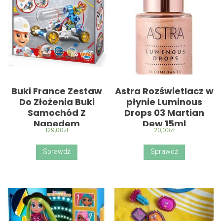
Buki France Zestaw
Astra Rozświetlacz w
Do Złożenia Buki
płynie Luminous
Samochód Z
Drops 03 Martian
Napędem
Dew 15ml
129,00
zł
20,00
zł
Powietrznym 7502
Sprawdź
Sprawdź