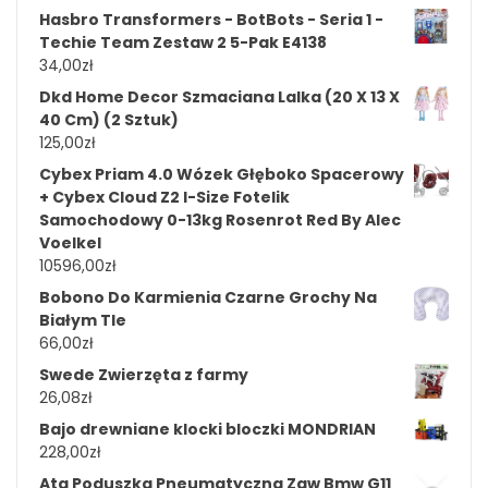
Hasbro Transformers - BotBots - Seria 1 -
Techie Team Zestaw 2 5-Pak E4138
34,00
zł
Dkd Home Decor Szmaciana Lalka (20 X 13 X
40 Cm) (2 Sztuk)
125,00
zł
Cybex Priam 4.0 Wózek Głęboko Spacerowy
+ Cybex Cloud Z2 I-Size Fotelik
Samochodowy 0-13kg Rosenrot Red By Alec
Voelkel
10596,00
zł
Bobono Do Karmienia Czarne Grochy Na
Białym Tle
66,00
zł
Swede Zwierzęta z farmy
26,08
zł
Bajo drewniane klocki bloczki MONDRIAN
228,00
zł
Ata Poduszka Pneumatyczna Zaw Bmw G11