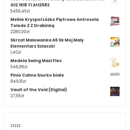
G12 1518 Tl At12582
5456,45
zł
Meble Kryspol Łóżko Piętrowe Antresola
Toledo 2 Z Drabinką
2280,00
zł
Skrzat Malowanka A5 Sk Moj Maly
Elementarz Szlaczki
1,40
zł
Medela Swing Maxi Flex
546,96
zł
Pinio Calmo biurko białe
849,15
zł
Vault of the Void (Digital)
27,55
zł
zzzzz