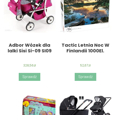
Adbor Wózek dla
Tactic Letnia Noc W
lalki Sisi Si-09 SI09
Finlandii 1000El.
328,56
zł
52,67
zł
Sprawdź
Sprawdź