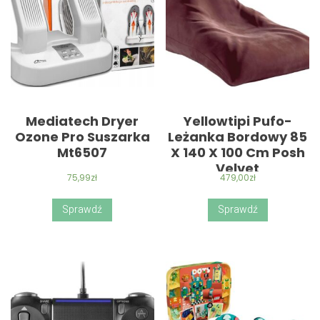
Mediatech Dryer
Yellowtipi Pufo-
Ozone Pro Suszarka
Leżanka Bordowy 85
Mt6507
X 140 X 100 Cm Posh
Velvet
75,99
zł
479,00
zł
Sprawdź
Sprawdź