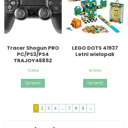
Tracer Shogun PRO
LEGO DOTS 41937
PC/PS3/PS4
Letni wielopak
TRAJOY46852
72,99
zł
87,69
zł
Sprawdź
Sprawdź
1
2
3
4
…
7
8
9
→