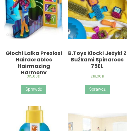
Giochi Lalka Preziosi
B.Toys Klocki Jeżyki Z
Hairdorables
Buźkami Spinaroos
Hairmazing
75El.
Harmony
315,00
zł
219,00
zł
Sprawdź
Sprawdź