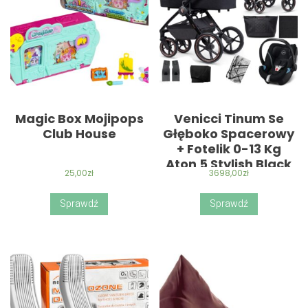
Magic Box Mojipops
Venicci Tinum Se
Club House
Głęboko Spacerowy
+ Fotelik 0-13 Kg
Aton 5 Stylish Black
25,00
zł
3698,00
zł
Sprawdź
Sprawdź