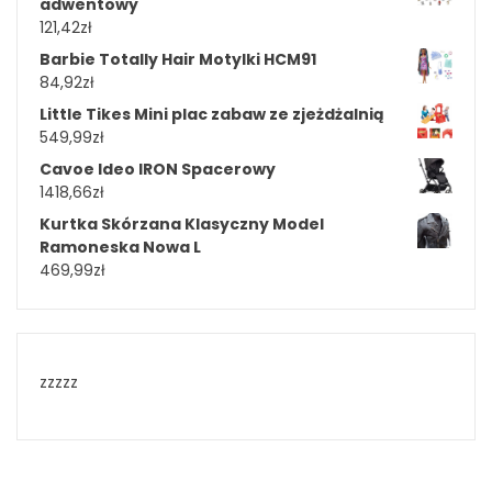
adwentowy
121,42
zł
Barbie Totally Hair Motylki HCM91
84,92
zł
Little Tikes Mini plac zabaw ze zjeżdżalnią
549,99
zł
Cavoe Ideo IRON Spacerowy
1418,66
zł
Kurtka Skórzana Klasyczny Model
Ramoneska Nowa L
469,99
zł
zzzzz