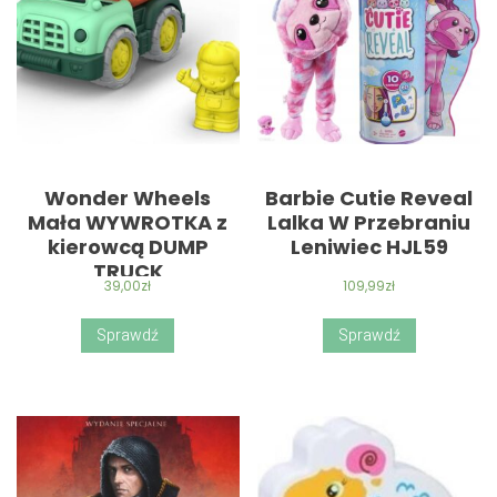
Wonder Wheels
Barbie Cutie Reveal
Mała WYWROTKA z
Lalka W Przebraniu
kierowcą DUMP
Leniwiec HJL59
TRUCK
39,00
zł
109,99
zł
Sprawdź
Sprawdź