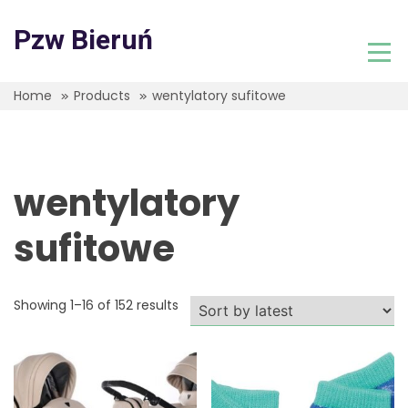
Skip
to
Pzw Bieruń
content
Home
Products
wentylatory sufitowe
wentylatory
sufitowe
Showing 1–16 of 152 results