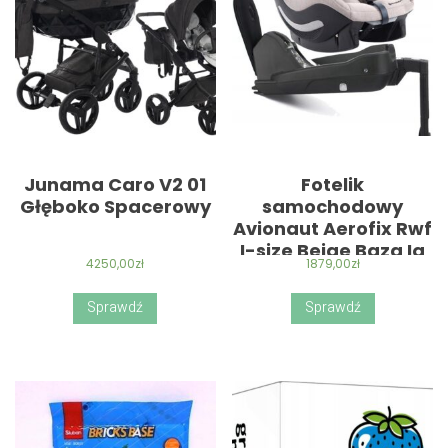
Junama Caro V2 01
Fotelik
Głęboko Spacerowy
samochodowy
Avionaut Aerofix Rwf
I-size Beige Baza Iq
4250,00
zł
1879,00
zł
Sprawdź
Sprawdź