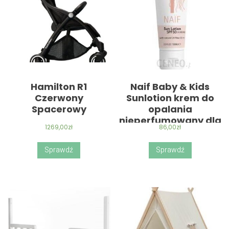
Hamilton R1
Naif Baby & Kids
Czerwony
Sunlotion krem do
Spacerowy
opalania
nieperfumowany dla
1269,00
zł
86,00
zł
dzieci od urodzenia
SPF 50 100ml
Sprawdź
Sprawdź