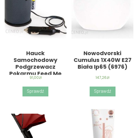
Hauck
Nowodvorski
Samochodowy
Cumulus 1X40W E27
Podgrzewacz
Biała Ip65 (6976)
Pokarmu Feed Me
91,00
zł
147,26
zł
Sprawdź
Sprawdź