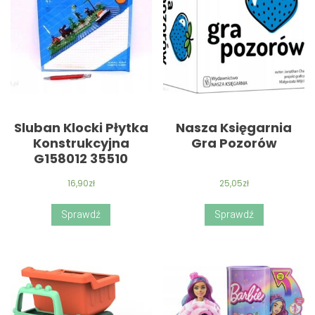
Sluban Klocki Płytka
Nasza Księgarnia
Konstrukcyjna
Gra Pozorów
G158012 35510
16,90
zł
25,05
zł
Sprawdź
Sprawdź