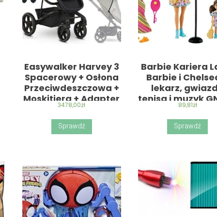
Easywalker Harvey 3
Barbie Kariera L
Spacerowy + Osłona
Barbie i Chelse
Przeciwdeszczowa +
lekarz, gwiaz
Moskitiera + Adapter
tenisa i muzyk 
3478,00
zł
89,81
zł
Sprawdź
Sprawdź