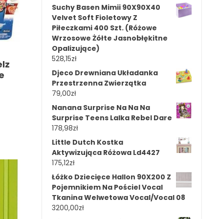
Suchy Basen Mimii 90X90X40
Velvet Soft Fioletowy Z
Piłeczkami 400 Szt. (Różowe
Wrzosowe Żółte Jasnobłękitne
Opalizujące)
528,15
zł
lz
Djeco Drewniana Układanka
e
Przestrzenna Zwierzątka
79,00
zł
Nanana Surprise Na Na Na
Surprise Teens Lalka Rebel Dare
178,98
zł
Little Dutch Kostka
Aktywizująca Różowa Ld4427
175,12
zł
Łóżko Dziecięce Hallon 90X200 Z
Pojemnikiem Na Pościel Vocal
Tkanina Welwetowa Vocal/Vocal 08
3200,00
zł