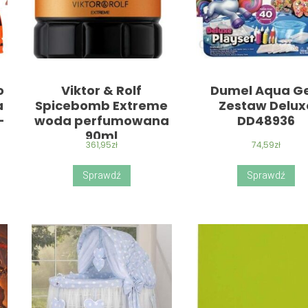
o
Viktor & Rolf
Dumel Aqua Ge
a
Spicebomb Extreme
Zestaw Delux
–
woda perfumowana
DD48936
90ml
361,95
zł
74,59
zł
Sprawdź
Sprawdź