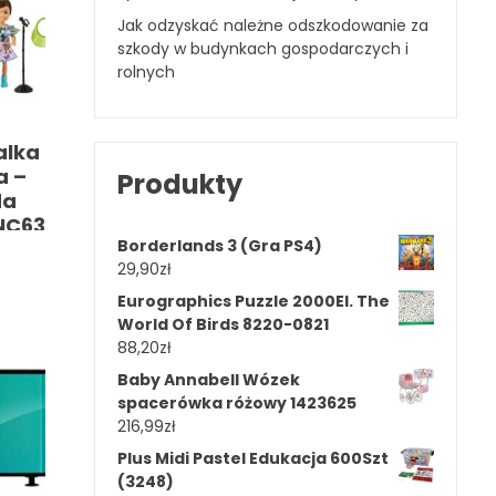
Jak odzyskać należne odszkodowanie za
szkody w budynkach gospodarczych i
rolnych
alka
a –
Produkty
da
GNC63
Borderlands 3 (Gra PS4)
29,90
zł
Eurographics Puzzle 2000El. The
World Of Birds 8220-0821
88,20
zł
Baby Annabell Wózek
spacerówka różowy 1423625
216,99
zł
Plus Midi Pastel Edukacja 600Szt
(3248)