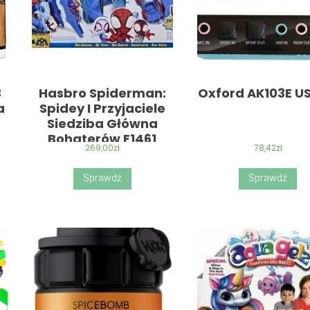
3
Hasbro Spiderman:
Oxford AK103E US
a
Spidey I Przyjaciele
Siedziba Główna
Bohaterów F1461
269,00
zł
78,42
zł
Sprawdź
Sprawdź