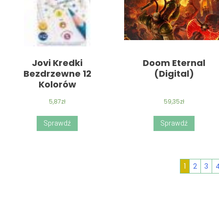
Jovi Kredki
Doom Eternal
Bezdrzewne 12
(Digital)
Kolorów
5,87
zł
59,35
zł
Sprawdź
Sprawdź
1
2
3