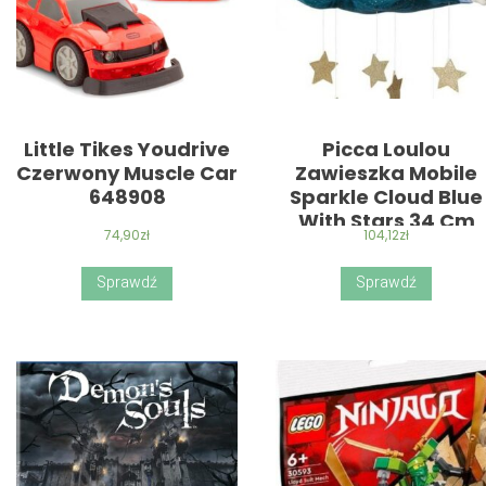
Little Tikes Youdrive
Picca Loulou
Czerwony Muscle Car
Zawieszka Mobile
648908
Sparkle Cloud Blue
With Stars 34 Cm
74,90
zł
104,12
zł
Sprawdź
Sprawdź