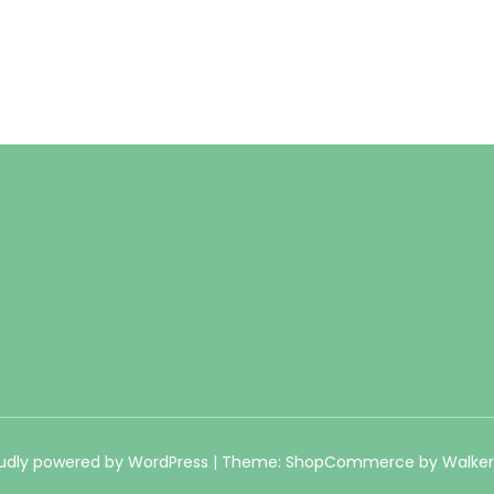
udly powered by WordPress
|
Theme: ShopCommerce by
Walke