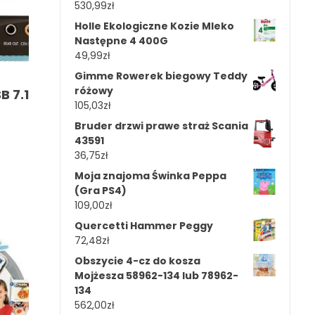
530,99
zł
Holle Ekologiczne Kozie Mleko
Następne 4 400G
49,99
zł
Gimme Rowerek biegowy Teddy
różowy
B 7.1
105,03
zł
Bruder drzwi prawe straż Scania
43591
36,75
zł
Moja znajoma Świnka Peppa
(Gra PS4)
109,00
zł
Quercetti Hammer Peggy
72,48
zł
Obszycie 4-cz do kosza
Mojżesza 58962-134 lub 78962-
134
562,00
zł