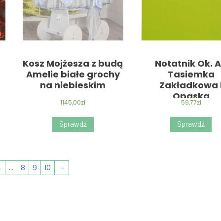
Kosz Mojżesza z budą
Notatnik Ok. 
Amelie białe grochy
Tasiemka
na niebieskim
Zakładkowa 
Opaska
1145,00
zł
59,77
zł
Sprawdź
Sprawdź
4
…
8
9
10
→