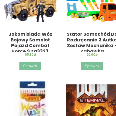
Jokomisiada Wóz
Stator Samochód D
Bojowy Samolot
Rozkręcania 3 Autk
Pojazd Combat
Zestaw Mechanika 
Force 9 Za3323
Zabawka
65,80
zł
62,90
zł
Sprawdź
Sprawdź