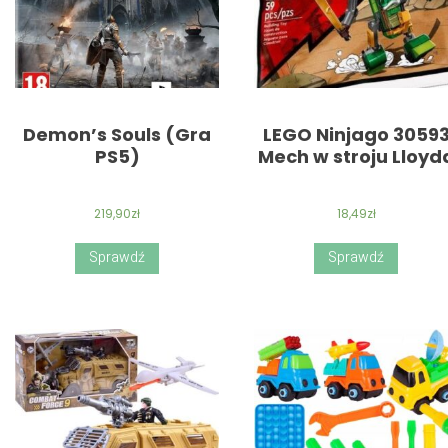
Demon’s Souls (Gra
LEGO Ninjago 3059
PS5)
Mech w stroju Lloyd
219,90
zł
18,49
zł
Sprawdź
Sprawdź