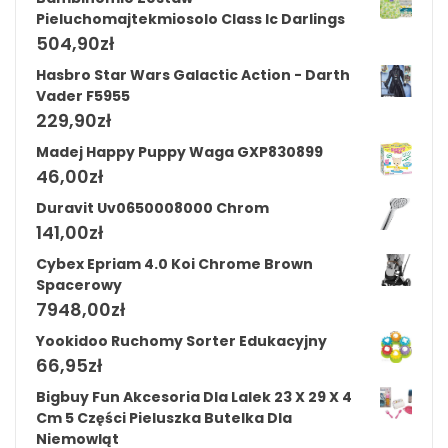
Pieluchomajtekmiosolo Class Ic Darlings
504,90
zł
Hasbro Star Wars Galactic Action - Darth
Vader F5955
229,90
zł
Madej Happy Puppy Waga GXP830899
46,00
zł
Duravit Uv0650008000 Chrom
141,00
zł
Cybex Epriam 4.0 Koi Chrome Brown
Spacerowy
7948,00
zł
Yookidoo Ruchomy Sorter Edukacyjny
66,95
zł
Bigbuy Fun Akcesoria Dla Lalek 23 X 29 X 4
Cm 5 Części Pieluszka Butelka Dla
Niemowląt