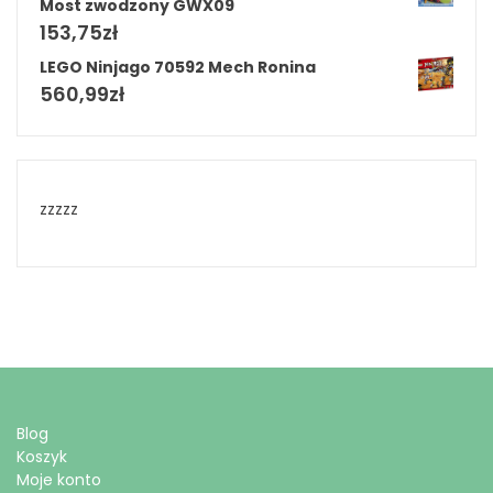
Most zwodzony GWX09
153,75
zł
LEGO Ninjago 70592 Mech Ronina
560,99
zł
zzzzz
Blog
Koszyk
Moje konto