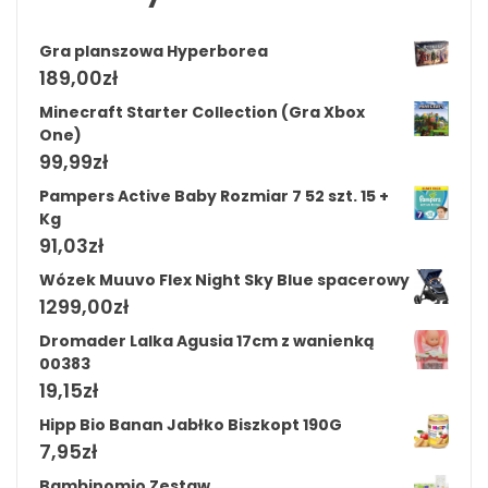
Gra planszowa Hyperborea
189,00
zł
Minecraft Starter Collection (Gra Xbox
One)
99,99
zł
Pampers Active Baby Rozmiar 7 52 szt. 15 +
Kg
91,03
zł
Wózek Muuvo Flex Night Sky Blue spacerowy
1299,00
zł
Dromader Lalka Agusia 17cm z wanienką
00383
19,15
zł
Hipp Bio Banan Jabłko Biszkopt 190G
7,95
zł
Bambinomio Zestaw