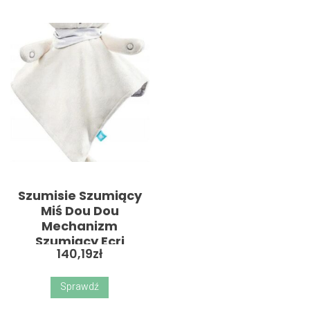
Szumisie Szumiący
Miś Dou Dou
Mechanizm
Szumiący Ecri
140,19
zł
Sprawdź