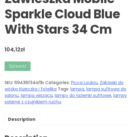
Sparkle Cloud Blue
With Stars 34 Cm
104,12
zł
Sprawdź
SKU:
69436f34af1b
Categories:
Picca Loulou
,
Zabawki do
wózka łóżeczka i fotelika
Tags:
lampa
,
lampa sufitowa do
salonu
,
lampa wisząca
,
lampy do łazienki sufitowe
,
lampy
solarne z czujnikiem ruchu
Description