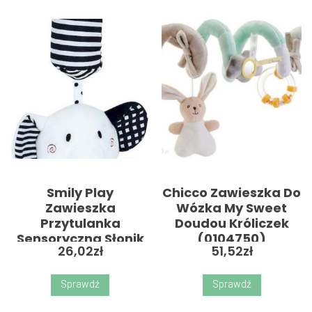
Smily Play
Chicco Zawieszka Do
Zawieszka
Wózka My Sweet
Przytulanka
Doudou Króliczek
Sensoryczna Słonik
(0104750)
26,02
zł
51,52
zł
Sprawdź
Sprawdź