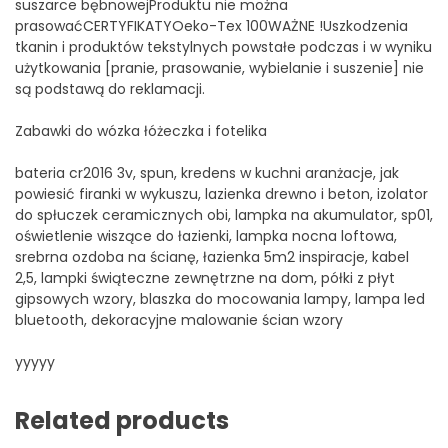
suszarce bębnowejProduktu nie można
prasowaćCERTYFIKATYOeko-Tex 100WAŻNE !Uszkodzenia
tkanin i produktów tekstylnych powstałe podczas i w wyniku
użytkowania [pranie, prasowanie, wybielanie i suszenie] nie
są podstawą do reklamacji.
Zabawki do wózka łóżeczka i fotelika
bateria cr2016 3v, spun, kredens w kuchni aranżacje, jak
powiesić firanki w wykuszu, lazienka drewno i beton, izolator
do spłuczek ceramicznych obi, lampka na akumulator, sp01,
oświetlenie wiszące do łazienki, lampka nocna loftowa,
srebrna ozdoba na ścianę, łazienka 5m2 inspiracje, kabel
2,5, lampki świąteczne zewnętrzne na dom, półki z płyt
gipsowych wzory, blaszka do mocowania lampy, lampa led
bluetooth, dekoracyjne malowanie ścian wzory
yyyyy
Related products