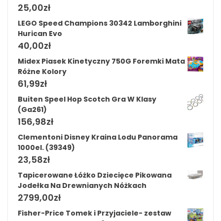
25,00
zł
LEGO Speed Champions 30342 Lamborghini
Hurican Evo
40,00
zł
Midex Piasek Kinetyczny 750G Foremki Mata
Różne Kolory
61,99
zł
Buiten Speel Hop Scotch Gra W Klasy
(Ga261)
156,98
zł
Clementoni Disney Kraina Lodu Panorama
1000el. (39349)
23,58
zł
Tapicerowane Łóżko Dziecięce Pikowana
Jodełka Na Drewnianych Nóżkach
2799,00
zł
Fisher-Price Tomek i Przyjaciele- zestaw