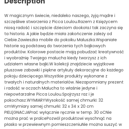
Description
W magicznym świecie, niedaleko naszego, żyją mądre i
szczęśliwe stworzenia z Picca Loulou.Razem z Księżycem
niosą radość i szczęście dzieciom dookoła.I tak zaczyna się
ta historia. A jakie będzie miała zakończenie zależy od
Ciebie.Zawieszka mobile do pokoiku Maluszka.Wspaniałe
historie są podstawą do tworzenia tych bajkowych
produktów. Kolorowe postacie mają pobudzać kreatywność
i wyobraźnię Twojego malucha kiedy tworzysz z ich
udziałem własne bajki.W kolekcji znajdziecie wyjątkowe
pluszowe zabawki i piękne artykuły dekoracyjne do każdego
pokoju dziecięcego.Wszystkie produkty wykonane z
trwałych i naturalnych materiałów. Niezapomniany prezent
i radość w oczach Malucha to właśnie jedyne i
niepowtarzalne Picca Loulou.Spojrzysz raz i je
pokochasz.WYMIARYWysokość samej chmurki: 32
cmWymiary samej chmurki: 32 x 34 x 20 cm
PIELĘGNACJAPrać wyłącznie ręcznie w temp. 30 oCNie
można prać w pralcePozwól produktowi wyschnąć na
płasko w przewiewnym pomieszczeniuNie można suszyć w