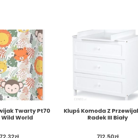
wijak Twarty Pt70
Klupś Komoda Z Przewij
 Wild World
Radek III Biały
72,32
zł
712,50
zł