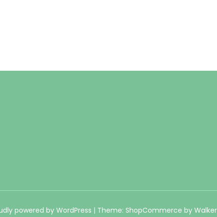
udly powered by WordPress
|
Theme: ShopCommerce by
Walke