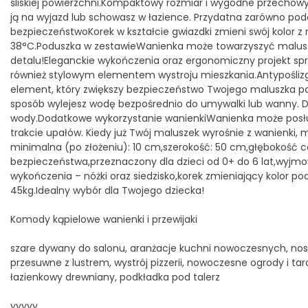
śliskiej powierzchni.Kompaktowy rozmiar i wygodne przechowyw
ją na wyjazd lub schowasz w łazience. Przydatna zarówno podc
bezpieczeństwoKorek w kształcie gwiazdki zmieni swój kolor z 
38°C.Poduszka w zestawieWanienka może towarzyszyć malusz
detalu!Eleganckie wykończenia oraz ergonomiczny projekt spr
również stylowym elementem wystroju mieszkania.Antypośliz
element, który zwiększy bezpieczeństwo Twojego maluszka po
sposób wylejesz wodę bezpośrednio do umywalki lub wanny. Dzi
wody.Dodatkowe wykorzystanie wanienkiWanienka może posłuży
trakcie upałów. Kiedy już Twój maluszek wyrośnie z wanienki
minimalna (po złożeniu): 10 cm,szerokość: 50 cm,głębokość ca
bezpieczeństwa,przeznaczony dla dzieci od 0+ do 6 lat,wyj
wykończenia – nóżki oraz siedzisko,korek zmieniający kolor 
45kg.Idealny wybór dla Twojego dziecka!
Komody kąpielowe wanienki i przewijaki
szare dywany do salonu, aranżacje kuchni nowoczesnych, nost
przesuwne z lustrem, wystrój pizzerii, nowoczesne ogrody i tar
łazienkowy drewniany, podkładka pod talerz
yyyyy