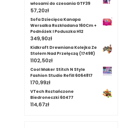
włosami do czesania GTF39
57,20
zł
Sofa Dziecięca Kanapa
Wersalka Rozkładana 160Cm +
Podnóżek I Poduszka H12
349,90
zł
Kidkraft Drewniana Kolejka Ze
Stołem Nad Przełęczą (17498)
1102,50
zł
Cool Maker Stitch N Style
Fashion Studio Refill 6064817
170,99
zł
VTech Roztańczone
Biedroneczki 60477
114,67
zł