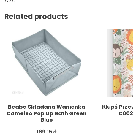
Related products
Beaba Składana Wanienka
Klupś Prze
Cameleo Pop Up Bath Green
C002
Blue
169,15
zł