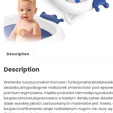
Description
Description
Wanienka turystycznaKomfortowa i funkcjonalna:składana,lek
siedzisko,antypoślizgowe nóżki,korek zmienia kolor pod wpły
premium:wyjmowana, miękka poduszka niemowlęca,poduszka
bezpieczeństwa,dopracowana w każdym detalu.Łatwe składan
dzięki wysokiej jakości zastosowanych materiałów jest trwała, a
bezpieczna!Wanienka dzięki rozkładanym nogom nie złoży się 