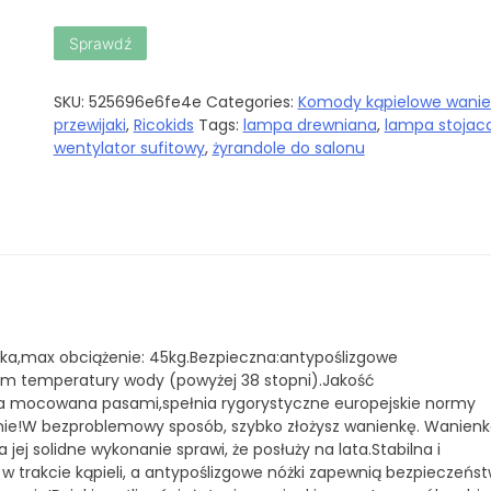
Sprawdź
SKU:
525696e6fe4e
Categories:
Komody kąpielowe wanien
przewijaki
,
Ricokids
Tags:
lampa drewniana
,
lampa stojac
wentylator sufitowy
,
żyrandole do salonu
ka,max obciążenie: 45kg.Bezpieczna:antypoślizgowe
wem temperatury wody (powyżej 38 stopni).Jakość
 mocowana pasami,spełnia rygorystyczne europejskie normy
ie!W bezproblemowy sposób, szybko złożysz wanienkę. Wanien
 jej solidne wykonanie sprawi, że posłuży na lata.Stabilna i
w trakcie kąpieli, a antypoślizgowe nóżki zapewnią bezpieczeńs