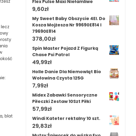
rzesz
Flex Pulse Maxi Niełamliwe
9,60
zł
My Sweet Baby Obszycie 4El. Do
Kosza Mojżesza Nr 99690E814 I
 lecz
79690E814
gowy
378,00
zł
rosty
ania
Spin Master Pojazd Z Figurką
w
Chase Psi Patrol
sokość
49,99
zł
Holle Danie Dla Niemowląt Bio
ie:
Wołowina Czysta 125G
7,99
zł
Midex Zabawki Sensoryczne
Piłeczki Zestaw 10Szt Piłki
57,99
zł
a, blat
Windi Kateter rektalny 10 szt.
29,83
zł
Mutsy Śpiworek do wózka Evo