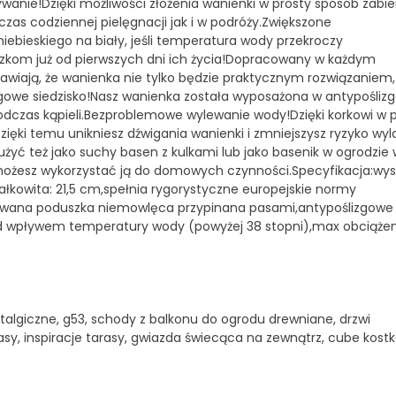
anie!Dzięki możliwości złożenia wanienki w prosty sposób zabie
zas codziennej pielęgnacji jak i w podróży.Zwiększone
niebieskiego na biały, jeśli temperatura wody przekroczy
kom już od pierwszych dni ich życia!Dopracowany w każdym
awiają, że wanienka nie tylko będzie praktycznym rozwiązaniem,
gowe siedzisko!Nasz wanienka została wyposażona w antypośliz
dczas kąpieli.Bezproblemowe wylewanie wody!Dzięki korkowi w p
ęki temu unikniesz dźwigania wanienki i zmniejszysz ryzyko wyl
ć też jako suchy basen z kulkami lub jako basenik w ogrodzie 
, możesz wykorzystać ją do domowych czynności.Specyfikacja:wy
łkowita: 21,5 cm,spełnia rygorystyczne europejskie normy
mowana poduszka niemowlęca przypinana pasami,antypoślizgowe
pod wpływem temperatury wody (powyżej 38 stopni),max obciążen
algiczne, g53, schody z balkonu do ogrodu drewniane, drzwi
asy, inspiracje tarasy, gwiazda świecąca na zewnątrz, cube kostk