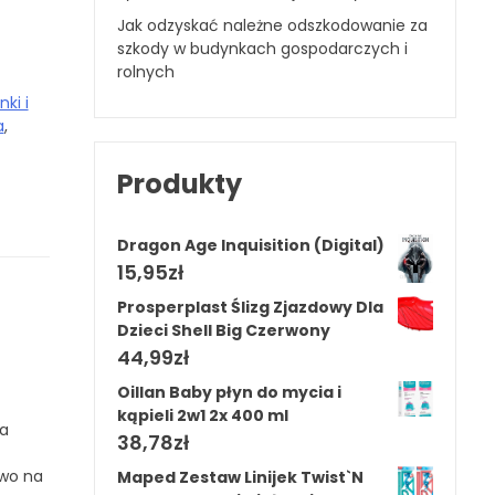
Jak odzyskać należne odszkodowanie za
szkody w budynkach gospodarczych i
rolnych
ki i
a
,
Produkty
Dragon Age Inquisition (Digital)
15,95
zł
Prosperplast Ślizg Zjazdowy Dla
Dzieci Shell Big Czerwony
44,99
zł
Oillan Baby płyn do mycia i
kąpieli 2w1 2x 400 ml
ka
38,78
zł
two na
Maped Zestaw Linijek Twist`N