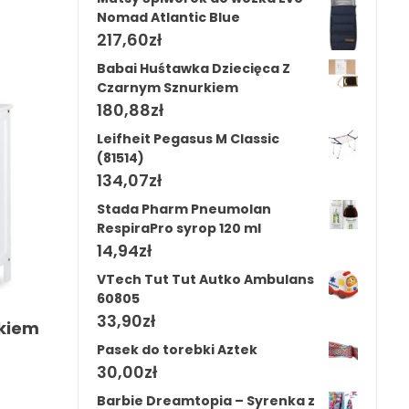
Nomad Atlantic Blue
217,60
zł
Babai Huśtawka Dziecięca Z
Czarnym Sznurkiem
180,88
zł
Leifheit Pegasus M Classic
(81514)
134,07
zł
Stada Pharm Pneumolan
RespiraPro syrop 120 ml
14,94
zł
VTech Tut Tut Autko Ambulans
60805
33,90
zł
akiem
Pasek do torebki Aztek
30,00
zł
Barbie Dreamtopia – Syrenka z