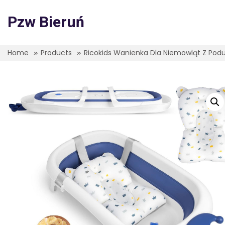
Skip
to
Pzw Bieruń
content
Home
Products
Ricokids Wanienka Dla Niemowląt Z Podus