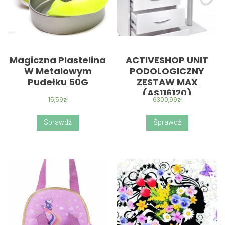
Magiczna Plastelina
ACTIVESHOP UNIT
W Metalowym
PODOLOGICZNY
Pudełku 50G
ZESTAW MAX
(AS116120)
15,59
zł
6300,99
zł
Sprawdź
Sprawdź