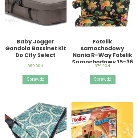
Baby Jogger
Fotelik
Gondola Bassinet Kit
samochodowy
Do City Select
Nania R-Way Fotelik
Samochodowy 15-36
389,00
zł
379,00
zł
kg Victoria/Ananas
Sprawdź
Sprawdź