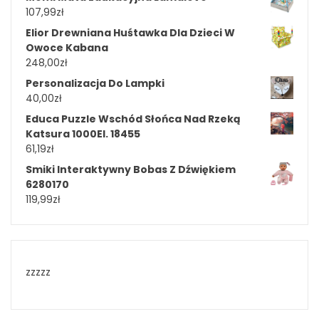
107,99
zł
Elior Drewniana Huśtawka Dla Dzieci W
Owoce Kabana
248,00
zł
Personalizacja Do Lampki
40,00
zł
Educa Puzzle Wschód Słońca Nad Rzeką
Katsura 1000El. 18455
61,19
zł
Smiki Interaktywny Bobas Z Dźwiękiem
6280170
119,99
zł
zzzzz