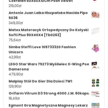
Czerwień 50X50X10Cm Posh Velvet
219,00
zł
Antonio Juan Lalka Hiszpańska Nacida Pipo
5036
349,00
zł
Matex Materacyk Ortopedyczny Do Kołyski
Softi Plus 90X40X4 [Tb0263]
75,64
zł
Simba Steffi Love 105733320 Fashion
Unicorn
42,99
zł
LEGO Star Wars 75273 Myśliwiec X-Wing Poe
Damerona
479,90
zł
Malplay Stół Do Gier Dla Dzieci 7W1
129,90
zł
Orifarm Vitrum D3 Strong 4000 J.M. 60kaps.
18,49
zł
Egmont Gra Magnetyczna Magnesy Lekarz