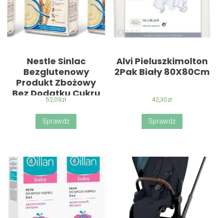
Nestle Sinlac
Alvi Pieluszkimolton
Bezglutenowy
2Pak Biały 80X80Cm
Produkt Zbożowy
Bez Dodatku Cukru
52,09
zł
42,30
zł
dla niemowląt po 4
Miesiącu 3x300g
Sprawdź
Sprawdź