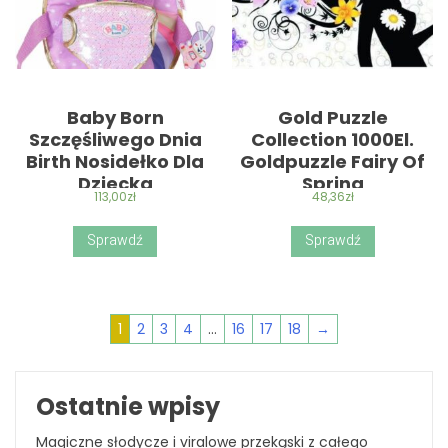
Baby Born
Gold Puzzle
Szczęśliwego Dnia
Collection 1000El.
Birth Nosidełko Dla
Goldpuzzle Fairy Of
Dziecka
Spring
113,00
zł
48,36
zł
Sprawdź
Sprawdź
1
2
3
4
…
16
17
18
→
Ostatnie wpisy
Magiczne słodycze i viralowe przekąski z całego