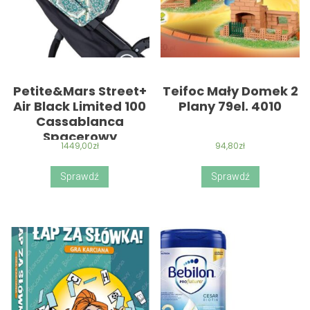
Petite&Mars Street+
Teifoc Mały Domek 2
Air Black Limited 100
Plany 79el. 4010
Cassablanca
Spacerowy
1449,00
zł
94,80
zł
Sprawdź
Sprawdź