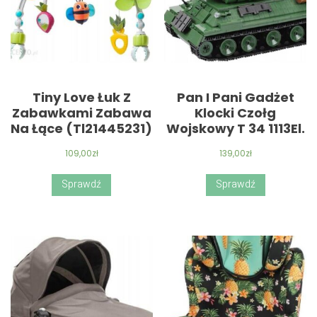
Tiny Love Łuk Z
Pan I Pani Gadżet
Zabawkami Zabawa
Klocki Czołg
Na Łące (Tl21445231)
Wojskowy T 34 1113El.
109,00
zł
139,00
zł
Sprawdź
Sprawdź