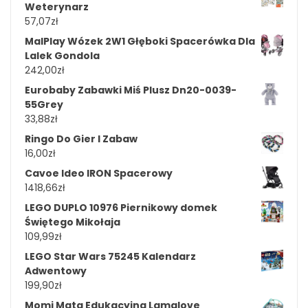
Weterynarz
57,07
zł
MalPlay Wózek 2W1 Głęboki Spacerówka Dla
Lalek Gondola
242,00
zł
Eurobaby Zabawki Miś Plusz Dn20-0039-
55Grey
33,88
zł
Ringo Do Gier I Zabaw
16,00
zł
Cavoe Ideo IRON Spacerowy
1418,66
zł
LEGO DUPLO 10976 Piernikowy domek
Świętego Mikołaja
109,99
zł
LEGO Star Wars 75245 Kalendarz
Adwentowy
199,90
zł
Momi Mata Edukacyjna Lamalove