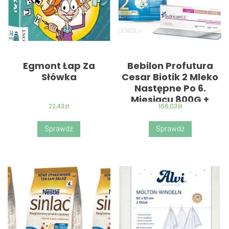
Egmont Łap Za
Bebilon Profutura
Słówka
Cesar Biotik 2 Mleko
Następne Po 6.
Miesiącu 800G +
22,43
zł
166,03
zł
Sutricon Cc Plastry
Silikonowe Na Blizny
Sprawdź
Sprawdź
5Szt.