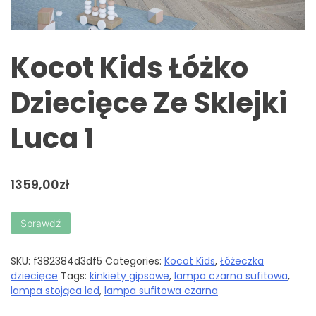
Kocot Kids Łóżko
Dziecięce Ze Sklejki
Luca 1
1359,00
zł
Sprawdź
SKU:
f382384d3df5
Categories:
Kocot Kids
,
Łóżeczka
dziecięce
Tags:
kinkiety gipsowe
,
lampa czarna sufitowa
,
lampa stojąca led
,
lampa sufitowa czarna