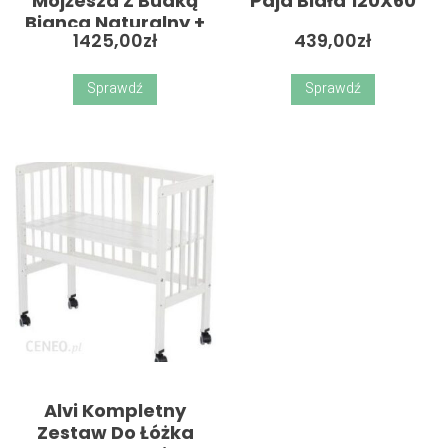
Mojżesza Z Budką
Paja Biała 120X60
Bianca Naturalny +
1425,00
zł
439,00
zł
Biała Pościel
Sprawdź
Sprawdź
Alvi Kompletny
Zestaw Do Łóżka