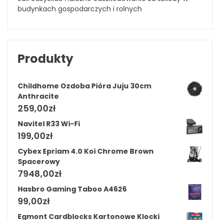
budynkach gospodarczych i rolnych
Produkty
Childhome Ozdoba Pióra Juju 30cm
Anthracite
259,00
zł
Navitel R33 Wi-Fi
199,00
zł
Cybex Epriam 4.0 Koi Chrome Brown
Spacerowy
7948,00
zł
Hasbro Gaming Taboo A4626
99,00
zł
Egmont Cardblocks Kartonowe Klocki