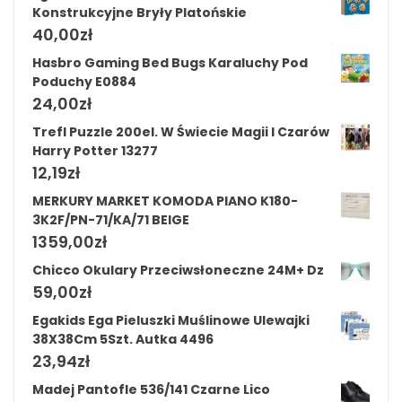
Konstrukcyjne Bryły Platońskie
40,00
zł
Hasbro Gaming Bed Bugs Karaluchy Pod
Poduchy E0884
24,00
zł
Trefl Puzzle 200el. W Świecie Magii I Czarów
Harry Potter 13277
12,19
zł
MERKURY MARKET KOMODA PIANO K180-
3K2F/PN-71/KA/71 BEIGE
1359,00
zł
Chicco Okulary Przeciwsłoneczne 24M+ Dz
59,00
zł
Egakids Ega Pieluszki Muślinowe Ulewajki
38X38Cm 5Szt. Autka 4496
23,94
zł
Madej Pantofle 536/141 Czarne Lico