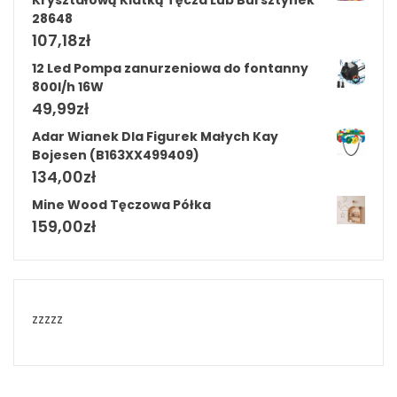
Kryształową Klatką Tęcza Lub Bursztynek
28648
107,18
zł
12 Led Pompa zanurzeniowa do fontanny
800l/h 16W
49,99
zł
Adar Wianek Dla Figurek Małych Kay
Bojesen (B163XX499409)
134,00
zł
Mine Wood Tęczowa Półka
159,00
zł
zzzzz