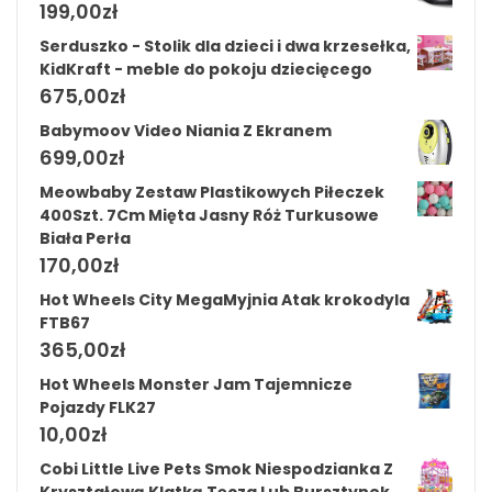
199,00
zł
Serduszko - Stolik dla dzieci i dwa krzesełka,
KidKraft - meble do pokoju dziecięcego
675,00
zł
Babymoov Video Niania Z Ekranem
699,00
zł
Meowbaby Zestaw Plastikowych Piłeczek
400Szt. 7Cm Mięta Jasny Róż Turkusowe
Biała Perła
170,00
zł
Hot Wheels City MegaMyjnia Atak krokodyla
FTB67
365,00
zł
Hot Wheels Monster Jam Tajemnicze
Pojazdy FLK27
10,00
zł
Cobi Little Live Pets Smok Niespodzianka Z