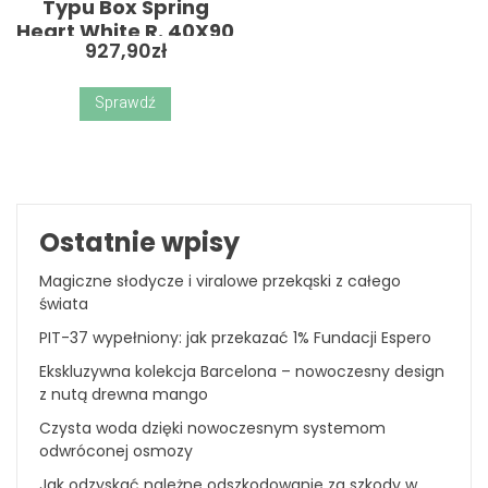
Typu Box Spring
Heart White R. 40X90
927,90
zł
Cm
Sprawdź
Ostatnie wpisy
Magiczne słodycze i viralowe przekąski z całego
świata
PIT-37 wypełniony: jak przekazać 1% Fundacji Espero
Ekskluzywna kolekcja Barcelona – nowoczesny design
z nutą drewna mango
Czysta woda dzięki nowoczesnym systemom
odwróconej osmozy
Jak odzyskać należne odszkodowanie za szkody w