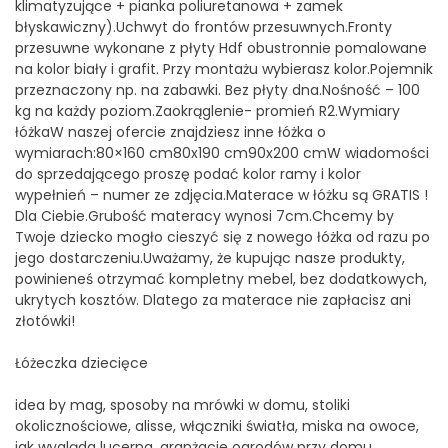
klimatyzujące + pianka poliuretanowa + zamek
błyskawiczny).Uchwyt do frontów przesuwnych.Fronty
przesuwne wykonane z płyty Hdf obustronnie pomalowane
na kolor biały i grafit. Przy montażu wybierasz kolor.Pojemnik
przeznaczony np. na zabawki. Bez płyty dna.Nośność – 100
kg na każdy poziom.Zaokrąglenie- promień R2.Wymiary
łóżkaW naszej ofercie znajdziesz inne łóżka o
wymiarach:80×160 cm80x190 cm90x200 cmW wiadomości
do sprzedającego proszę podać kolor ramy i kolor
wypełnień – numer ze zdjęcia.Materace w łóżku są GRATIS !
Dla Ciebie.Grubość materacy wynosi 7cm.Chcemy by
Twoje dziecko mogło cieszyć się z nowego łóżka od razu po
jego dostarczeniu.Uważamy, że kupując nasze produkty,
powinieneś otrzymać kompletny mebel, bez dodatkowych,
ukrytych kosztów. Dlatego za materace nie zapłacisz ani
złotówki!
Łóżeczka dziecięce
idea by mag, sposoby na mrówki w domu, stoliki
okolicznościowe, alisse, włączniki światła, miska na owoce,
jak wygląda lucerna, aranżacje ogrodów przy domu