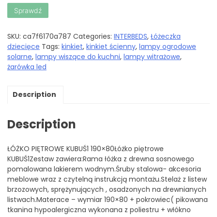
Sprawdź
SKU:
ca7f6170a787
Categories:
INTERBEDS
,
Łóżeczka
dziecięce
Tags:
kinkiet
,
kinkiet ścienny
,
lampy ogrodowe
solarne
,
lampy wiszące do kuchni
,
lampy witrażowe
,
żarówka led
Description
Description
ŁÓŻKO PIĘTROWE KUBUŚ1 190×80Łóżko piętrowe
KUBUŚ1Zestaw zawiera:Rama łóżka z drewna sosnowego
pomalowana lakierem wodnym.Śruby stalowa- akcesoria
meblowe wraz z czytelną instrukcją montażu.Stelaż z listew
brzozowych, sprężynujących , osadzonych na drewnianych
listwach.Materace – wymiar 190×80 + pokrowiec( pikowana
tkanina hypoalergiczna wykonana z poliestru + włókno