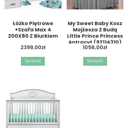
Łóżko Piętrowe
My Sweet Baby Kosz
+Szafa Max 4
Mojżesza Z Budą
200X80 Z Biurkiem
Little Prince Princess
Antracyt (92114310)
2399,00
zł
1056,00
zł
Sprawdź
Sprawdź