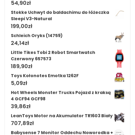
54,90
zł
Stokke Uchwyt do baldachimu do łóżeczka
Sleepi V3-Natural
199,00
zł
Schleich Oryks (14759)
24,14
zł
Little Tikes Tobi 2 Robot Smartwatch
Czerwony 657573
189,90
zł
Toys Kołonotes Emotka 1262F
5,09
zł
Hot Wheels Monster Trucks Pojazd z kraksą
4 GCF94 GCF98
39,86
zł
LeanToys Motor na Akumulator TR1603 Biały
707,89
zł
Babysense 7 Monitor Oddechu Noworodka +