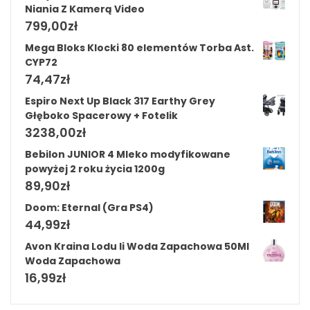
Niania Z Kamerą Video
799,00
zł
Mega Bloks Klocki 80 elementów Torba Ast.
CYP72
74,47
zł
Espiro Next Up Black 317 Earthy Grey
Głęboko Spacerowy + Fotelik
3238,00
zł
Bebilon JUNIOR 4 Mleko modyfikowane
powyżej 2 roku życia 1200g
89,90
zł
Doom: Eternal (Gra PS4)
44,99
zł
Avon Kraina Lodu Ii Woda Zapachowa 50Ml
Woda Zapachowa
16,99
zł