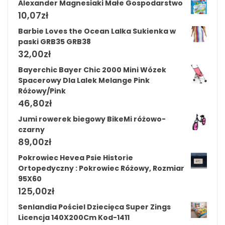
Alexander Magnesiaki Małe Gospodarstwo
10,07
zł
Barbie Loves the Ocean Lalka Sukienka w
paski GRB35 GRB38
32,00
zł
Bayerchic Bayer Chic 2000 Mini Wózek
Spacerowy Dla Lalek Melange Pink
Różowy/Pink
46,80
zł
Jumi rowerek biegowy BikeMi różowo-
czarny
89,00
zł
Pokrowiec Hevea Psie Historie
Ortopedyczny : Pokrowiec Różowy, Rozmiar
95X60
125,00
zł
Senlandia Pościel Dziecięca Super Zings
Licencja 140X200Cm Kod-1411