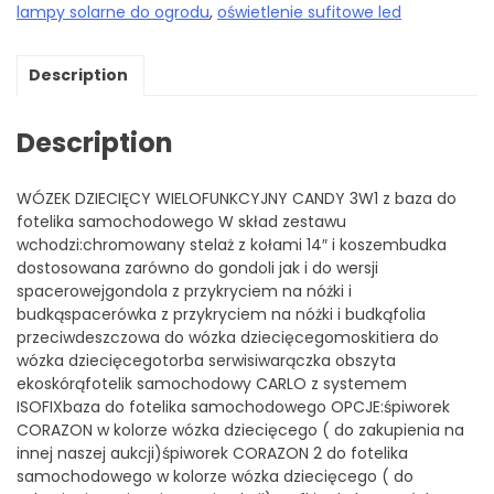
lampy solarne do ogrodu
,
oświetlenie sufitowe led
Description
Description
WÓZEK DZIECIĘCY WIELOFUNKCYJNY CANDY 3W1 z baza do
fotelika samochodowego W skład zestawu
wchodzi:chromowany stelaż z kołami 14″ i koszembudka
dostosowana zarówno do gondoli jak i do wersji
spacerowejgondola z przykryciem na nóżki i
budkąspacerówka z przykryciem na nóżki i budkąfolia
przeciwdeszczowa do wózka dziecięcegomoskitiera do
wózka dziecięcegotorba serwisiwarączka obszyta
ekoskórąfotelik samochodowy CARLO z systemem
ISOFIXbaza do fotelika samochodowego OPCJE:śpiworek
CORAZON w kolorze wózka dziecięcego ( do zakupienia na
innej naszej aukcji)śpiworek CORAZON 2 do fotelika
samochodowego w kolorze wózka dziecięcego ( do