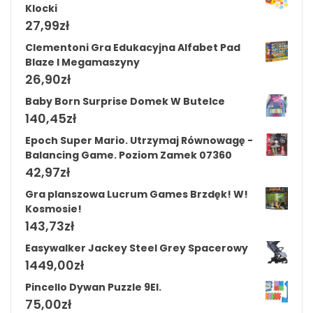
Klocki
27,99
zł
Clementoni Gra Edukacyjna Alfabet Pad
Blaze I Megamaszyny
26,90
zł
Baby Born Surprise Domek W Butelce
140,45
zł
Epoch Super Mario. Utrzymaj Równowagę -
Balancing Game. Poziom Zamek 07360
42,97
zł
Gra planszowa Lucrum Games Brzdęk! W!
Kosmosie!
143,73
zł
Easywalker Jackey Steel Grey Spacerowy
1449,00
zł
Pincello Dywan Puzzle 9El.
75,00
zł