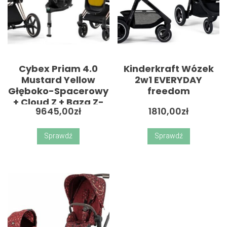
Cybex Priam 4.0
Kinderkraft Wózek
Mustard Yellow
2w1 EVERYDAY
Głęboko-Spacerowy
freedom
+ Cloud Z + Baza Z-
9645,00
zł
1810,00
zł
Fix
Sprawdź
Sprawdź