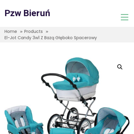
Skip
to
Pzw Bieruń
content
Home
Products
El-Jot Candy 3w1 Z Bazą Głęboko Spacerowy