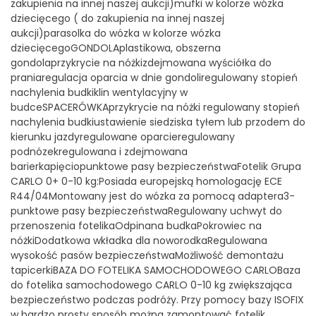
zakupienia na innej naszej aukcji)mufki w kolorze wózka
dziecięcego ( do zakupienia na innej naszej
aukcji)parasolka do wózka w kolorze wózka
dziecięcegoGONDOLAplastikowa, obszerna
gondolaprzykrycie na nóżkizdejmowana wyściółka do
praniaregulacja oparcia w dnie gondoliregulowany stopień
nachylenia budkiklin wentylacyjny w
budceSPACERÓWKAprzykrycie na nóżki regulowany stopień
nachylenia budkiustawienie siedziska tyłem lub przodem do
kierunku jazdyregulowane oparcieregulowany
podnózekregulowana i zdejmowana
barierkapięciopunktowe pasy bezpieczeństwaFotelik Grupa
CARLO 0+ 0-10 kg:Posiada europejską homologację ECE
R44/04Montowany jest do wózka za pomocą adaptera3-
punktowe pasy bezpieczeństwaRegulowany uchwyt do
przenoszenia fotelikaOdpinana budkaPokrowiec na
nóżkiDodatkowa wkładka dla noworodkaRegulowana
wysokość pasów bezpieczeństwaMożliwość demontażu
tapicerkiBAZA DO FOTELIKA SAMOCHODOWEGO CARLOBaza
do fotelika samochodowego CARLO 0-10 kg zwiększająca
bezpieczeństwo podczas podróży. Przy pomocy bazy ISOFIX
w bardzo prosty sposób można zamontować fotelik