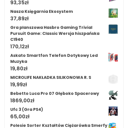
93,35
zł
Nasza Księgarnia Ekosystem
37,89
zł
Gra planszowa Hasbro Gaming Trivial
Pursuit Game: Classic Wersja hiszpańska
C1940
170,12
zł
Askato Smartfon Telefon Dotykowy Led
Muzyka
19,80
zł
MICROLIFE NAKŁADKA SILIKONOWA R. S
19,99
zł
Bebetto Luca Pro 07 Głęboko Spacerowy
1869,00
zł
Ufc 3 (Gra PS4)
65,00
zł
Polesie Sorter Kształtów Ciężarówka Smerfy