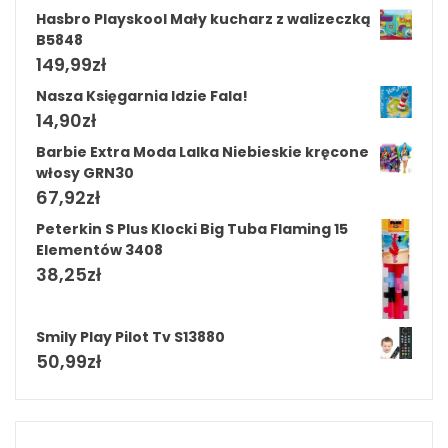
Hasbro Playskool Mały kucharz z walizeczką
B5848
149,99
zł
Nasza Księgarnia Idzie Fala!
14,90
zł
Barbie Extra Moda Lalka Niebieskie kręcone
włosy GRN30
67,92
zł
Peterkin S Plus Klocki Big Tuba Flaming 15
Elementów 3408
38,25
zł
Smily Play Pilot Tv S13880
50,99
zł