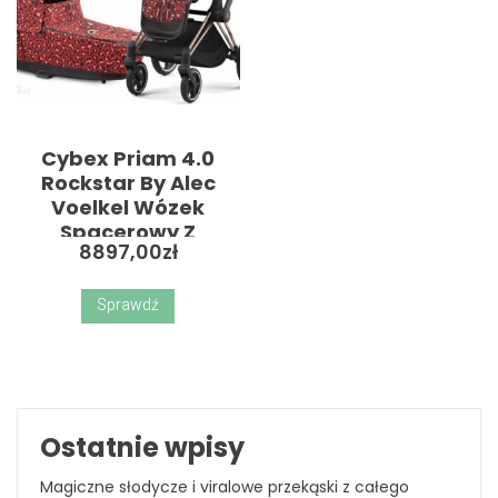
Cybex Priam 4.0
Rockstar By Alec
Voelkel Wózek
Spacerowy Z
8897,00
zł
Gondolą Lux-
Rockstar By Alec
Voelkel-Chrome Z
Sprawdź
Czarną Rączką
Ostatnie wpisy
Magiczne słodycze i viralowe przekąski z całego