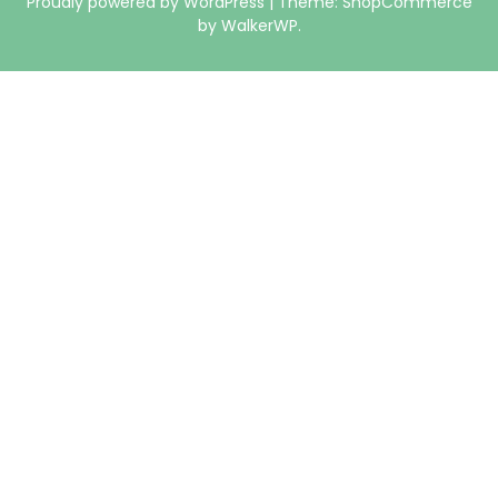
Proudly powered by WordPress
|
Theme: ShopCommerce
by
WalkerWP
.