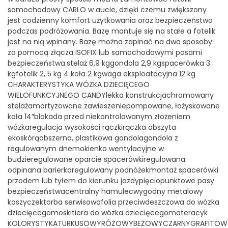
samochodowy CARLO w aucie, dzięki czemu zwiększony
jest codzienny komfort użytkowania oraz bezpieczeństwo
podczas podróżowania. Bazę montuje się na stałe a fotelik
jest na nią wpinany. Bazę można zapinać na dwa sposoby:
za pomocą złącza ISOFIX lub samochodowymi pasami
bezpieczeństwa.stelaż 6,9 kggondola 2,9 kgspacerówka 3
kgfotelik 2, 5 kg 4 koła 2 kgwaga eksploatacyjna 12 kg
CHARAKTERYSTYKA WÓZKA DZIECIĘCEGO
WIELOFUNKCYJNEGO CANDYlekka konstrukcjachromowany
stelażamortyzowane zawieszeniepompowane, łożyskowane
koła 14″blokada przed niekontrolowanym złożeniem
wózkaregulacja wysokości rączkirączka obszyta
ekoskórąobszerna, plastikowa gondolagondola z
regulowanym dnemokienko wentylacyjne w
budzieregulowane oparcie spacerówkiregulowana
odpinana barierkaregulowany podnóżekmontaż spacerówki
przodem lub tyłem do kierunku jazdypięciopunktowe pasy
bezpieczeństwacentralny hamulecwygodny metalowy
koszyczektorba serwisowafolia przeciwdeszczowa do wózka
dziecięcegomoskitiera do wózka dziecięcegomateracyk
KOLORYSTYKATURKUSOWYRÓŻOWYBEŻOWYCZARNYGRAFITOW