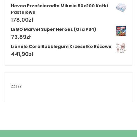
Hevea Prześcieradło Milusie 90x200 Kotki
Pastelowe
178,00
zł
LEGO Marvel Super Heroes (Gra PS4)
73,89
zł
Lionelo Cora Bubblegum Krzesełko Różowe
441,90
zł
zzzzz