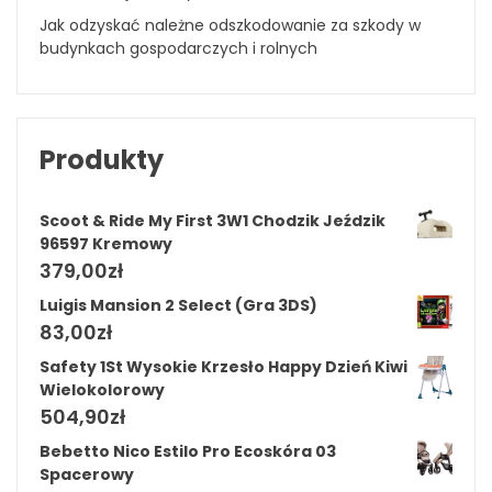
Jak odzyskać należne odszkodowanie za szkody w
budynkach gospodarczych i rolnych
Produkty
Scoot & Ride My First 3W1 Chodzik Jeździk
96597 Kremowy
379,00
zł
Luigis Mansion 2 Select (Gra 3DS)
83,00
zł
Safety 1St Wysokie Krzesło Happy Dzień Kiwi
Wielokolorowy
504,90
zł
Bebetto Nico Estilo Pro Ecoskóra 03
Spacerowy