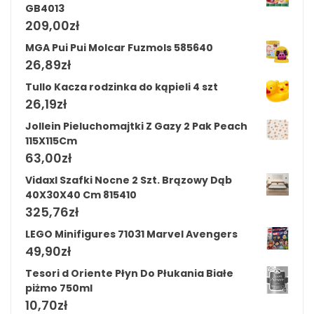
GB4013
209,00
zł
MGA Pui Pui Molcar Fuzmols 585640
26,89
zł
Tullo Kacza rodzinka do kąpieli 4 szt
26,19
zł
Jollein Pieluchomajtki Z Gazy 2 Pak Peach
115X115Cm
63,00
zł
Vidaxl Szafki Nocne 2 Szt. Brązowy Dąb
40X30X40 Cm 815410
325,76
zł
LEGO Minifigures 71031 Marvel Avengers
49,90
zł
Tesori d Oriente Płyn Do Płukania Białe
piżmo 750ml
10,70
zł