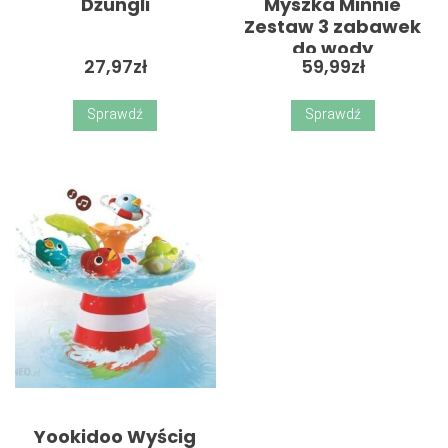
Dżungli
Myszka Minnie
Zestaw 3 zabawek
do wody
27,97
zł
59,99
zł
Sprawdź
Sprawdź
Yookidoo Wyścig