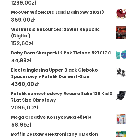
1299,00
zł
Moover Wózek Dla Lalki Malinowy 210218
359,00
zł
Workers & Resources: Soviet Republic
(Digital)
152,60
zł
Baby Born Skarpetki 2 Pak Zielone 827017 C
44,99
zł
Electa Inglesina Upper Black Głęboko
Spacerowy + Fotelik Darwin I-Size
4360,00
zł
Fotelik samochodowy Recaro Salia 125 Kid 0
7Lat Size Obrotowy
2096,00
zł
Mega Creative Koszykówka 481414
58,95
zł
Boffin Zestaw elektroniczny II Motion