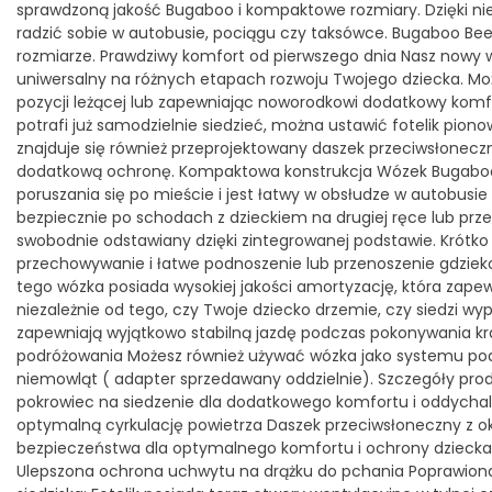
sprawdzoną jakość Bugaboo i kompaktowe rozmiary. Dzięki nie
radzić sobie w autobusie, pociągu czy taksówce. Bugaboo Be
rozmiarze. Prawdziwy komfort od pierwszego dnia Nasz nowy wó
uniwersalny na różnych etapach rozwoju Twojego dziecka. Moż
pozycji leżącej lub zapewniając noworodkowi dodatkowy komfor
potrafi już samodzielnie siedzieć, można ustawić fotelik pi
znajduje się również przeprojektowany daszek przeciwsłonec
dodatkową ochronę. Kompaktowa konstrukcja Wózek Bugaboo Be
poruszania się po mieście i jest łatwy w obsłudze w autobusie
bezpiecznie po schodach z dzieckiem na drugiej ręce lub pr
swobodnie odstawiany dzięki zintegrowanej podstawie. Krótko
przechowywanie i łatwe podnoszenie lub przenoszenie gdzieko
tego wózka posiada wysokiej jakości amortyzację, która zape
niezależnie od tego, czy Twoje dziecko drzemie, czy siedzi w
zapewniają wyjątkowo stabilną jazdę podczas pokonywania k
podróżowania Możesz również używać wózka jako systemu pod
niemowląt ( adapter sprzedawany oddzielnie). Szczegóły prod
pokrowiec na siedzenie dla dodatkowego komfortu i oddychaln
optymalną cyrkulację powietrza Daszek przeciwsłoneczny z 
bezpieczeństwa dla optymalnego komfortu i ochrony dziecka 
Ulepszona ochrona uchwytu na drążku do pchania Poprawiona 