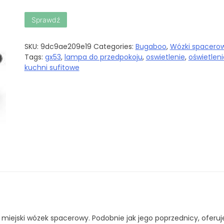
Sprawdź
SKU:
9dc9ae209e19
Categories:
Bugaboo
,
Wózki spacero
Tags:
gx53
,
lampa do przedpokoju
,
oswietlenie
,
oświetleni
kuchni sufitowe
miejski wózek spacerowy. Podobnie jak jego poprzednicy, oferuj