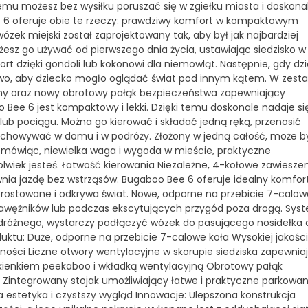
mu możesz bez wysiłku poruszać się w zgiełku miasta i doskona
e 6 oferuje obie te rzeczy: prawdziwy komfort w kompaktowym
zek miejski został zaprojektowany tak, aby był jak najbardziej
esz go używać od pierwszego dnia życia, ustawiając siedzisko w
t dzięki gondoli lub kokonowi dla niemowląt. Następnie, gdy dz
onowo, aby dziecko mogło oglądać świat pod innym kątem. W zest
zny oraz nowy obrotowy pałąk bezpieczeństwa zapewniający
e 6 jest kompaktowy i lekki. Dzięki temu doskonale nadaje si
 lub pociągu. Można go kierować i składać jedną ręką, przenosić
zechowywać w domu i w podróży. Złożony w jedną całość, może b
 mówiąc, niewielka waga i wygoda w mieście, praktyczne
lwiek jesteś. Łatwość kierowania Niezależne, 4-kołowe zawiesze
wnia jazdę bez wstrząsów. Bugaboo Bee 6 oferuje idealny komfor
yprostowane i odkrywa świat. Nowe, odporne na przebicie 7-calow
rawężników lub podczas ekscytujących przygód poza drogą. Sys
różnego, wystarczy podłączyć wózek do pasującego nosidełka 
uktu: Duże, odporne na przebicie 7-calowe koła Wysokiej jakości
ości Liczne otwory wentylacyjne w skorupie siedziska zapewnia
okienkiem peekaboo i wkładką wentylacyjną Obrotowy pałąk
Zintegrowany stojak umożliwiający łatwe i praktyczne parkowan
estetyka i czystszy wygląd Innowacje: Ulepszona konstrukcja