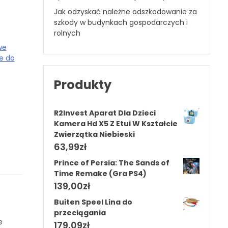
Jak odzyskać należne odszkodowanie za
szkody w budynkach gospodarczych i
rolnych
we
e do
Produkty
R2Invest Aparat Dla Dzieci
Kamera Hd X5 Z Etui W Kształcie
Zwierzątka Niebieski
63,99
zł
Prince of Persia: The Sands of
Time Remake (Gra PS4)
139,00
zł
Buiten Speel Lina do
przeciągania
e
179,09
zł