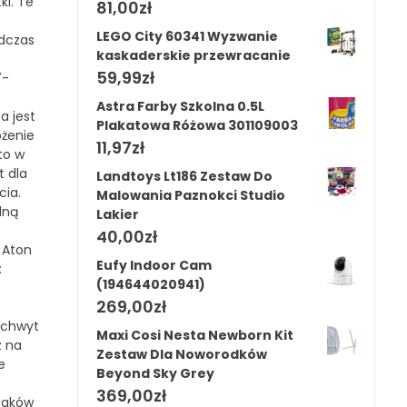
ki. Te
81,00
zł
LEGO City 60341 Wyzwanie
odczas
kaskaderskie przewracanie
59,99
zł
7-
Astra Farby Szkolna 0.5L
a jest
Plakatowa Różowa 301109003
ożenie
11,97
zł
to w
t dla
Landtoys Lt186 Zestaw Do
cia.
Malowania Paznokci Studio
dną
Lakier
40,00
zł
, Aton
Eufy Indoor Cam
:
(194644020941)
269,00
zł
 Uchwyt
Maxi Cosi Nesta Newborn Kit
z na
Zestaw Dla Noworodków
e
Beyond Sky Grey
369,00
zł
łpaków