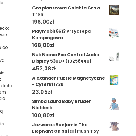
le
Gra planszowa Galakta Gra o
Tron
196,00
zł
iecko
Playmobil 6513 Przyczepa
awie
Kempingowa
168,00
zł
ę do
Nuk Niania Eco Control Audio
yć
Display 530D+ (10256440)
453,38
zł
nie
Alexander Puzzle Magnetyczne
t
- Cyferki 1738
e koła
23,05
zł
tem
dla
Simba Laura Baby Bruder
Niebieski
ją
100,80
zł
ie
Jazwares Benjamin The
Elephant On Safari Plush Toy