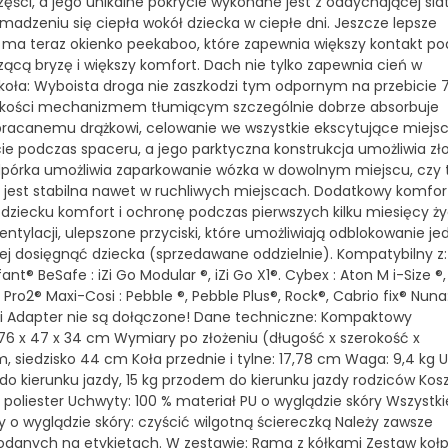
zęści, a jego unikalne pokrycie wykonane jest z oddychającej siat
madzeniu się ciepła wokół dziecka w ciepłe dni. Jeszcze lepsze
 ma teraz okienko peekaboo, które zapewnia większy kontakt p
cą bryzę i większy komfort. Dach nie tylko zapewnia cień w
ci koła: Wyboista droga nie zaszkodzi tym odpornym na przebicie 
jakości mechanizmem tłumiącym szczególnie dobrze absorbuje
bracanemu drążkowi, celowanie we wszystkie ekscytujące miejsc
ie podczas spaceru, a jego parktyczna konstrukcja umożliwia zł
pórka umożliwia zaparkowanie wózka w dowolnym miejscu, czy 
ja jest stabilna nawet w ruchliwych miejscach. Dodatkowy komfor
ziecku komfort i ochronę podczas pierwszych kilku miesięcy ży
tylacji, ulepszone przyciski, które umożliwiają odblokowanie je
iej dosięgnąć dziecka (sprzedawane oddzielnie). Kompatybilny z:
ant® BeSafe : iZi Go Modular ®, iZi Go X1®. Cybex : Aton M i-Size ®
n Pro2® Maxi-Cosi : Pebble ®, Pebble Plus®, Rock®, Cabrio fix® Nuna
ty i Adapter nie są dołączone! Dane techniczne: Kompaktowy
76 x 47 x 34 cm Wymiary po złożeniu (długość x szerokość x
, siedzisko 44 cm Koła przednie i tylne: 17,78 cm Waga: 9,4 kg
do kierunku jazdy, 15 kg przodem do kierunku jazdy rodziców Kos
% poliester Uchwyty: 100 % materiał PU o wyglądzie skóry Wszystki
 wyglądzie skóry: czyścić wilgotną ściereczką Należy zawsze
i podanych na etykietach. W zestawie: Rama z kółkami Zestaw ko