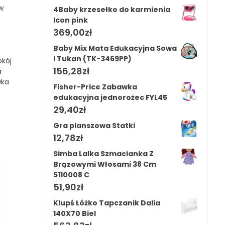
w
4Baby krzesełko do karmienia
Icon pink
369,00
zł
Baby Mix Mata Edukacyjna Sowa
I Tukan (TK-3469PP)
okój
156,28
zł
a
wka
Fisher-Price Zabawka
edukacyjna jednorożec FYL45
29,40
zł
Gra planszowa Statki
12,78
zł
Simba Lalka Szmacianka Z
Brązowymi Włosami 38 Cm
5110008 C
51,90
zł
Klupś Łóżko Tapczanik Dalia
140X70 Biel