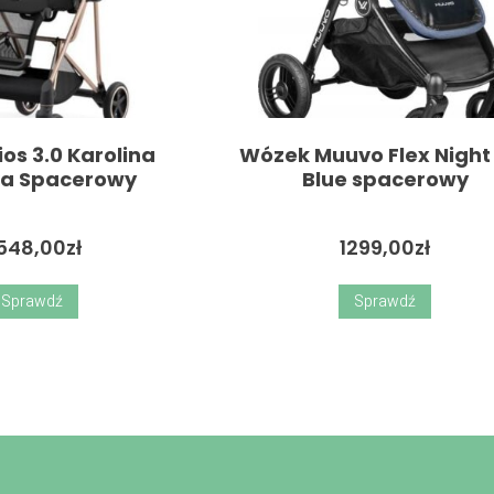
os 3.0 Karolina
Wózek Muuvo Flex Night
va Spacerowy
Blue spacerowy
548,00
zł
1299,00
zł
Sprawdź
Sprawdź