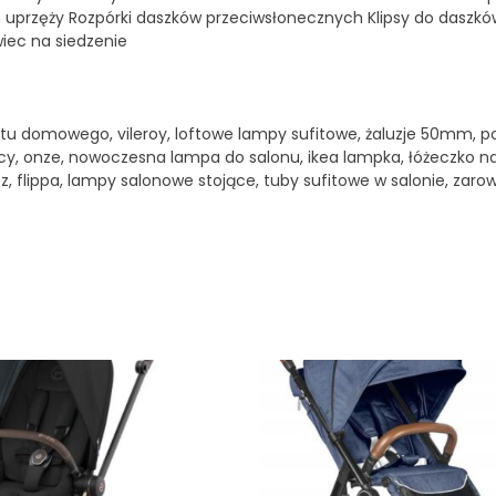
 uprzęży Rozpórki daszków przeciwsłonecznych Klipsy do daszkó
iec na siedzenie
u domowego, vileroy, loftowe lampy sufitowe, żaluzje 50mm, p
szący, onze, nowoczesna lampa do salonu, ikea lampka, łóżeczko n
, flippa, lampy salonowe stojące, tuby sufitowe w salonie, zaro