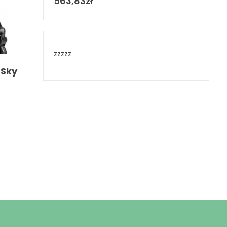
563,83
zł
zzzzz
 Sky