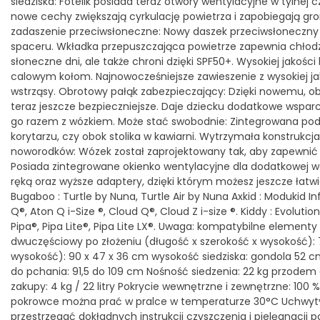
siedziska: Fotelik posiada teraz otwory wentylacyjne w tylnej c
nowe cechy zwiększają cyrkulację powietrza i zapobiegają gro
zadaszenie przeciwsłoneczne: Nowy daszek przeciwsłoneczny
spaceru. Wkładka przepuszczająca powietrze zapewnia chłodzą
słoneczne dni, ale także chroni dzięki SPF50+. Wysokiej jakoś
calowym kołom. Najnowocześniejsze zawieszenie z wysokiej 
wstrząsy. Obrotowy pałąk zabezpieczający: Dzięki nowemu, o
teraz jeszcze bezpieczniejsze. Daje dziecku dodatkowe wsparc
go razem z wózkiem. Może stać swobodnie: Zintegrowana pod
korytarzu, czy obok stolika w kawiarni. Wytrzymała konstrukc
noworodków: Wózek został zaprojektowany tak, aby zapewnić d
Posiada zintegrowane okienko wentylacyjne dla dodatkowej wen
ręką oraz wyższe adaptery, dzięki którym możesz jeszcze łatw
Bugaboo : Turtle by Nuna, Turtle Air by Nuna Axkid : Modukid Inf
Q®, Aton Q i-Size ®, Cloud Q®, Cloud Z i-size ®. Kiddy : Evolutio
Pipa®, Pipa Lite®, Pipa Lite LX®. Uwaga: kompatybilne elemen
dwuczęściowy po złożeniu (długość x szerokość x wysokość): 
wysokość): 90 x 47 x 36 cm wysokość siedziska: gondola 52 cm
do pchania: 91,5 do 109 cm Nośność siedzenia: 22 kg przodem 
zakupy: 4 kg / 22 litry Pokrycie wewnętrzne i zewnętrzne: 100 
pokrowce można prać w pralce w temperaturze 30°C Uchwyty o
przestrzegać dokładnych instrukcji czyszczenia i pielęgnacj