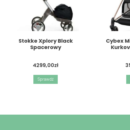
Stokke Xplory Black
Cybex Mi
Spacerowy
Kurko
4299,00
zł
3
Sprawdź