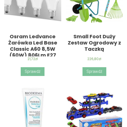
Osram Ledvance
Small Foot Duży
Żarówka Led Base
Zestaw Ogrodowy z
Classic A60 8,5W
Taczką
(60W) 806Lm E27
21,72
zł
226,80
zł
4000K (5Szt)
Sprawdź
Sprawdź