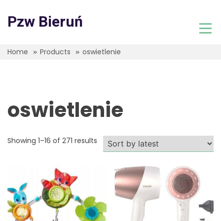
Skip
to
Pzw Bieruń
content
Home
Products
oswietlenie
oswietlenie
Showing 1–16 of 271 results