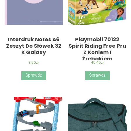
Interdruk Notes A6
Playmobil 70122
Zeszyt Do Słówek 32
Spirit Riding Free Pru
K Galaxy
Z Koniem I
Źrebakiem
3,90
zł
45,45
zł
Sprawdź
Sprawdź