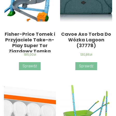
Fisher-Price Tomek i
Cavoe Axo Torba Do
Przyjaciele Take-n-
Wózka Lagoon
Play Super Tor
(37778)
Zjazdowy Tomka
185,00
zł
130,86
zł
BCX21
Sprawdź
Sprawdź