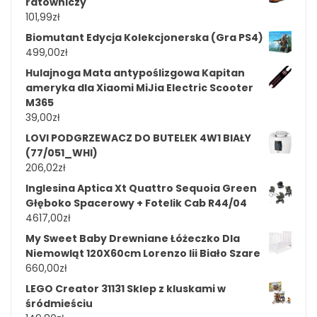
ratowniczy
101,99
zł
Biomutant Edycja Kolekcjonerska (Gra PS4)
499,00
zł
Hulajnoga Mata antypoślizgowa Kapitan
ameryka dla Xiaomi MiJia Electric Scooter
M365
39,00
zł
LOVI PODGRZEWACZ DO BUTELEK 4W1 BIAŁY
(77/051_WHI)
206,02
zł
Inglesina Aptica Xt Quattro Sequoia Green
Głęboko Spacerowy + Fotelik Cab R44/04
4617,00
zł
My Sweet Baby Drewniane Łóżeczko Dla
Niemowląt 120X60cm Lorenzo Iii Biało Szare
660,00
zł
LEGO Creator 31131 Sklep z kluskami w
śródmieściu