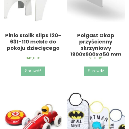
Pinio stolik Klips 120-
Polgast Okap
631-110 meble do
przyścienny
pokoju dziecięcego
skrzyniowy
1900x900x450 mm
345,00
zł
2111,00
zł
(pol7101909)
Sprawdź
Sprawdź