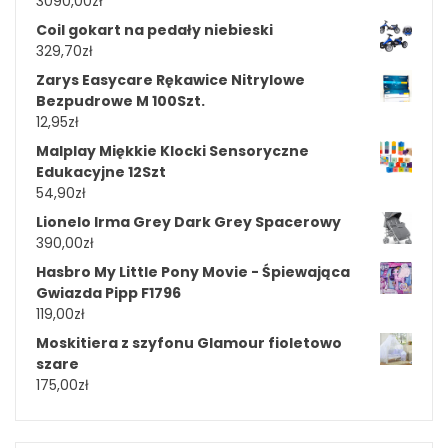
3090,00
zł
Coil gokart na pedały niebieski
329,70
zł
Zarys Easycare Rękawice Nitrylowe
Bezpudrowe M 100Szt.
12,95
zł
Malplay Miękkie Klocki Sensoryczne
Edukacyjne 12Szt
54,90
zł
Lionelo Irma Grey Dark Grey Spacerowy
390,00
zł
Hasbro My Little Pony Movie - Śpiewająca
Gwiazda Pipp F1796
119,00
zł
Moskitiera z szyfonu Glamour fioletowo
szare
175,00
zł