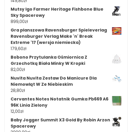
149,80
zł
Mutsy Igo Farmer Heritage Fishbone Blue
Sky Spacerowy
899,00
zł
Gra planszowa Ravensburger Spieleverlag
Ravensburger Verlag Make 'n' Break
Extreme '17 (wersja niemiecka)
179,60
zł
Bobono Przytulanka Ośmiornica Z
Grzechotką Biała Minky W Kropki
82,00
zł
Nuvita Nuvita Zestaw Do Manicure Dla
Niemowląt W Ze Niebieskim
28,80
zł
Cervantes Notes Notatnik Gumka Pb669 A6
96K Linia Zielony
12,00
zł
Baby Jogger Summit X3 Gold By Robin Arzon
Spacerowy