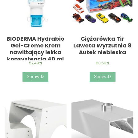
BIODERMA Hydrabio
Ciężarówka Tir
Gel-Creme Krem
Laweta Wyrzutnia 8
nawilżający lekka
Autek niebieska
konsystencja 40 ml
52,49
zł
60,50
zł
Sprawdź
Sprawdź