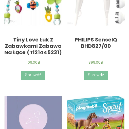
Tiny Love Łuk Z
PHILIPS SenseIQ
Zabawkami Zabawa
BHD827/00
Na Łące (Tl21445231)
109,00
zł
899,00
zł
Sprawdź
Sprawdź