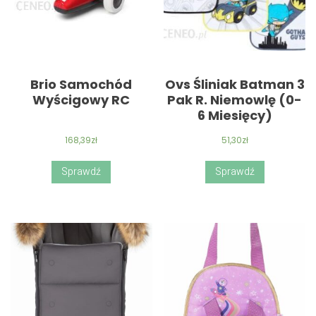
Brio Samochód
Ovs Śliniak Batman 3
Wyścigowy RC
Pak R. Niemowlę (0-
6 Miesięcy)
168,39
zł
51,30
zł
Sprawdź
Sprawdź