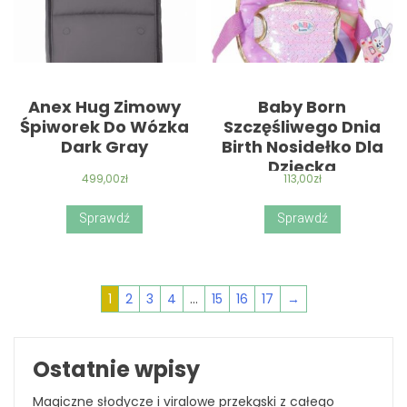
Anex Hug Zimowy
Baby Born
Śpiworek Do Wózka
Szczęśliwego Dnia
Dark Gray
Birth Nosidełko Dla
Dziecka
499,00
zł
113,00
zł
Sprawdź
Sprawdź
1
2
3
4
…
15
16
17
→
Ostatnie wpisy
Magiczne słodycze i viralowe przekąski z całego