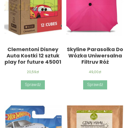
Clementoni Disney
Skyline Parasolka Do
Auta Kostki 12 sztuk
Wózka Uniwersalna
play for future 45001
Filtruv Róż
20,59
zł
49,00
zł
Sprawdź
Sprawdź