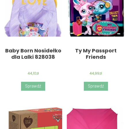
Baby Born Nosidełko
Ty My Passport
dla Lalki 828038
Friends
44,10
zł
44,99
zł
Sprawdź
Sprawdź