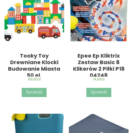
Tooky Toy
Epee Ep Kliktrix
Drewniane Klocki
Zestaw Basic 8
Budowanie Miasta
Klikerów 2 Piłki P18
50 el.
04248
89,90
zł
14,99
zł
Sprawdź
Sprawdź