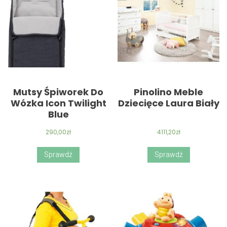
Mutsy Śpiworek Do
Pinolino Meble
Wózka Icon Twilight
Dziecięce Laura Biały
Blue
290,00
zł
4111,20
zł
Sprawdź
Sprawdź