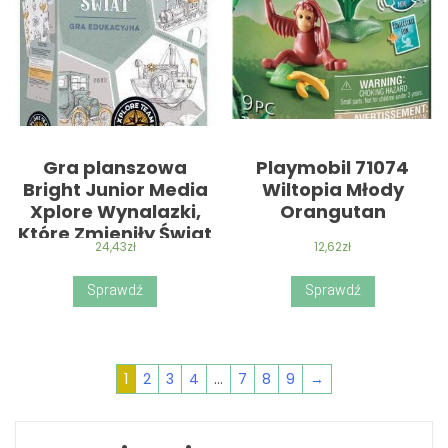
Gra planszowa
Playmobil 71074
Bright Junior Media
Wiltopia Młody
Xplore Wynalazki,
Orangutan
Które Zmieniły Świat
24,43
zł
12,62
zł
Sprawdź
Sprawdź
1
2
3
4
…
7
8
9
→