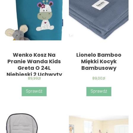
Wenko Kosz Na
Lionelo Bamboo
Pranie Wanda Kids
Miękki Kocyk
Greta O 24L
Bambusowy
Niebieski 2 Uchwyty
89,99
zł
89,00
zł
(B07B5Ftxxl)
Sprawdź
Sprawdź