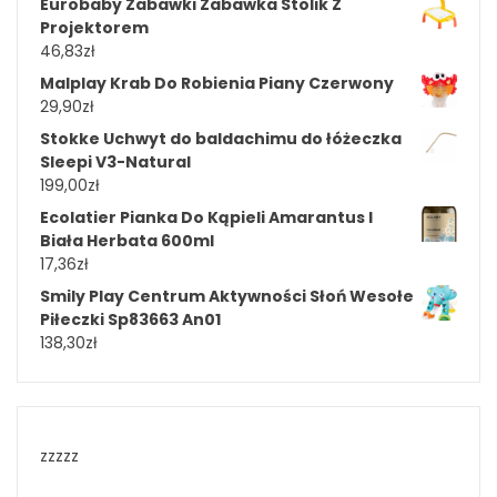
Eurobaby Zabawki Zabawka Stolik Z
Projektorem
46,83
zł
Malplay Krab Do Robienia Piany Czerwony
29,90
zł
Stokke Uchwyt do baldachimu do łóżeczka
Sleepi V3-Natural
199,00
zł
Ecolatier Pianka Do Kąpieli Amarantus I
Biała Herbata 600ml
17,36
zł
Smily Play Centrum Aktywności Słoń Wesołe
Piłeczki Sp83663 An01
138,30
zł
zzzzz