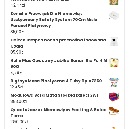
42,44
zł
Sensillo Przewijak Dla Niemowląt
Usztywniany Safety System 70Cm Miśki
Parasol Platynowy
85,00
zł
Chicco lampka nocna przenośna ładowana
Koala
85,90
zł
Holle Mus Owocowy Jabłko Banan Bio Po 4 M
90G
4,79
zł
Bigtoys Masa Plastyczna 4 Tuby Bpla7250
12,45
zł
Modułowa Sofa Mata Stół Dla Dzieci 3W1
883,00
zł
Quax Leżaczek Niemowlęcy Rocking & Relax
Terra
1350,00
zł