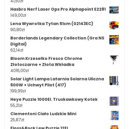
41,50
zł
Hasbro Nerf Laser Ops Pro Alphapoint E2281
149,00
zł
Lena Wywrotka Tytan 51cm (02143EC)
90,80
zł
Borderlands Legendary Collection (Gra NS
Digital)
62,14
zł
Bloom Krzesełko Fresco Chrome
Złotoczarne + Złota Wkładka
4016,00
zł
Solar Light Lampa Latarnia Solarna Uliczna
600W + Uchwyt Pilot (417)
199,99
zł
Heye Puzzle 1000El. Truskawkowy Kotek
55,21
zł
Clementoni Ciało Ludzkie Mini
25,87
zł
Floss&Rock Lew Puzzle 12El.