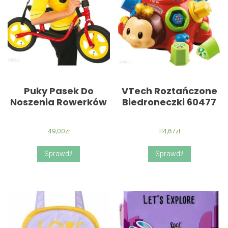
Puky Pasek Do
VTech Roztańczone
Noszenia Rowerków
Biedroneczki 60477
49,00
zł
114,67
zł
Sprawdź
Sprawdź