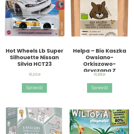
Hot Wheels Lb Super
Helpa – Bio Kaszka
Silhouette Nissan
Owsiano-
Silvia HCT23
Orkiszowo-
Gryczana Z
15,00
zł
10,88
zł
Soczewicą 200G
Sprawdź
Sprawdź