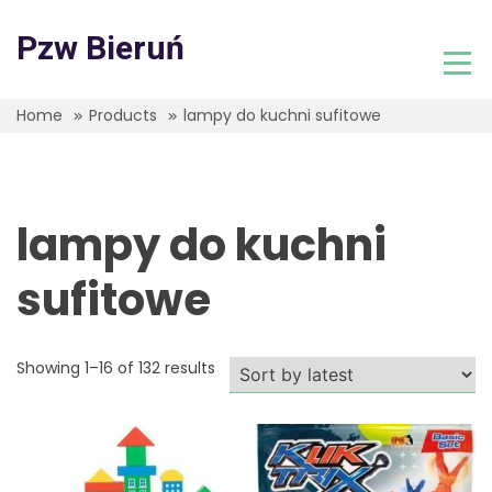
Skip
to
Pzw Bieruń
content
Home
Products
lampy do kuchni sufitowe
lampy do kuchni
sufitowe
Showing 1–16 of 132 results