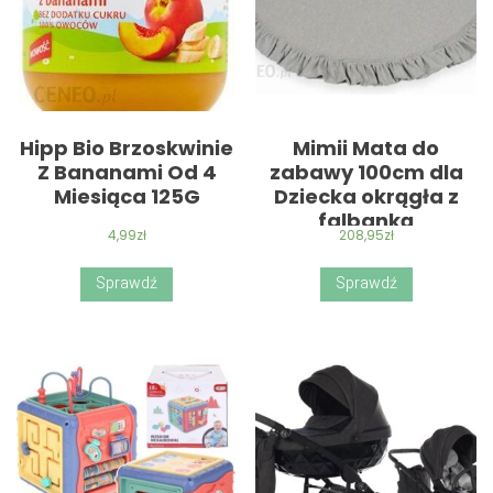
Hipp Bio Brzoskwinie
Mimii Mata do
Z Bananami Od 4
zabawy 100cm dla
Miesiąca 125G
Dziecka okrągła z
falbanką
4,99
zł
208,95
zł
Jasnoszary
Sprawdź
Sprawdź