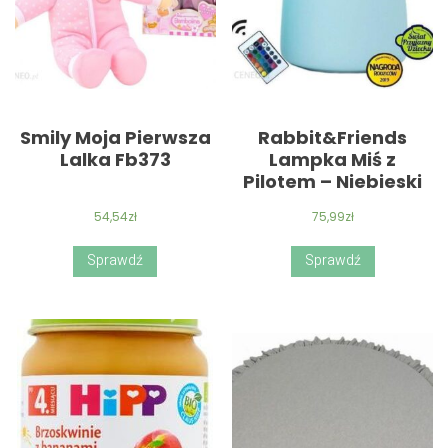
Smily Moja Pierwsza
Rabbit&Friends
Lalka Fb373
Lampka Miś z
Pilotem – Niebieski
54,54
zł
75,99
zł
Sprawdź
Sprawdź