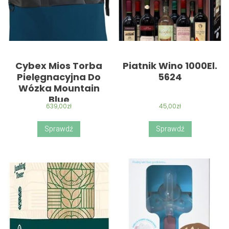
Cybex Mios Torba
Piatnik Wino 1000El.
Pielęgnacyjna Do
5624
Wózka Mountain
Blue
639,00
zł
45,00
zł
Sprawdź
Sprawdź