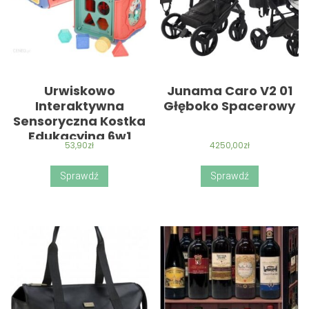
Urwiskowo
Junama Caro V2 01
Interaktywna
Głęboko Spacerowy
Sensoryczna Kostka
Edukacyjna 6w1
53,90
zł
4250,00
zł
Sprawdź
Sprawdź