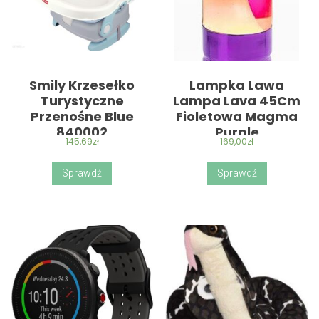
Smily Krzesełko
Lampka Lawa
Turystyczne
Lampa Lava 45Cm
Przenośne Blue
Fioletowa Magma
840002
Purple
145,69
zł
169,00
zł
Sprawdź
Sprawdź