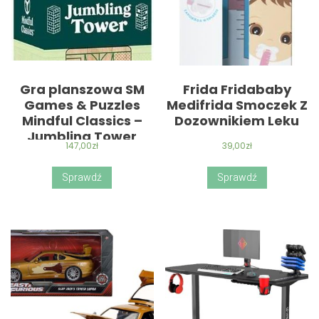
Gra planszowa SM
Frida Fridababy
Games & Puzzles
Medifrida Smoczek Z
Mindful Classics –
Dozownikiem Leku
Jumbling Tower
147,00
zł
39,00
zł
Sprawdź
Sprawdź