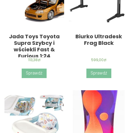
Jada Toys Toyota
Biurko Ultradesk
Supra Szybcy i
Frag Black
wściekli Fast &
Furious 1:24
113,38
zł
599,00
zł
Sprawdź
Sprawdź