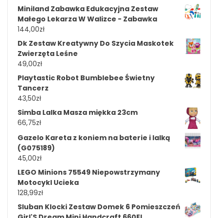
Miniland Zabawka Edukacyjna Zestaw
Małego Lekarza W Walizce - Zabawka
144,00
zł
Dk Zestaw Kreatywny Do Szycia Maskotek
Zwierzęta Leśne
49,00
zł
Playtastic Robot Bumblebee Świetny
Tancerz
43,50
zł
Simba Lalka Masza miękka 23cm
66,75
zł
Gazelo Kareta z koniem na baterie i lalką
(G075189)
45,00
zł
LEGO Minions 75549 Niepowstrzymany
Motocykl Ucieka
128,99
zł
Sluban Klocki Zestaw Domek 6 Pomieszczeń
Girl'S Dream Mini Handcraft 660El.