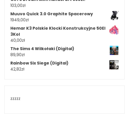
103,00
zł
Muuvo Quick 3.0 Graphite Spacerowy
1949,00
zł
Hemar K3 Polskie Klocki Konstrukcyjne 50El
3Kol
40,00
zł
The Sims 4 Wilkołaki (Digital)
89,90
zł
Rainbow Six Siege (Digital)
42,82
zł
zzzzz