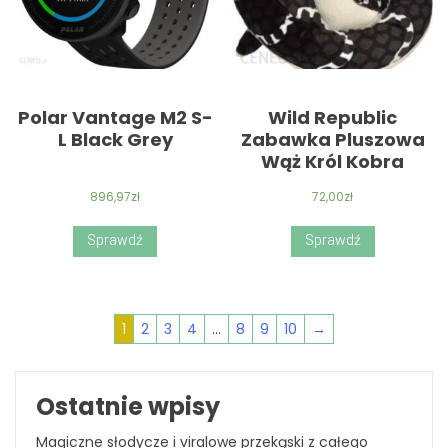
Polar Vantage M2 S-
Wild Republic
L Black Grey
Zabawka Pluszowa
Wąż Król Kobra
896,97
zł
72,00
zł
Sprawdź
Sprawdź
1
2
3
4
…
8
9
10
→
Ostatnie wpisy
Magiczne słodycze i viralowe przekąski z całego