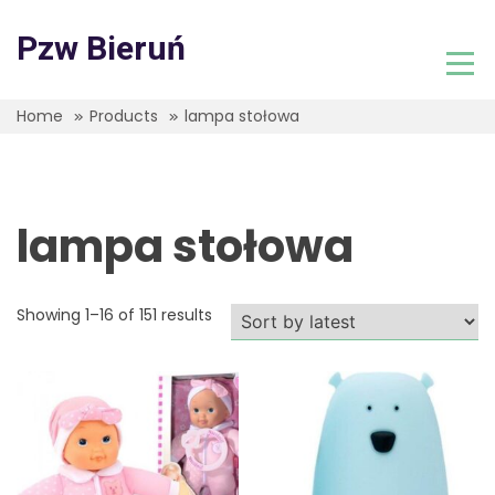
Skip
to
Pzw Bieruń
content
Home
Products
lampa stołowa
lampa stołowa
Showing 1–16 of 151 results