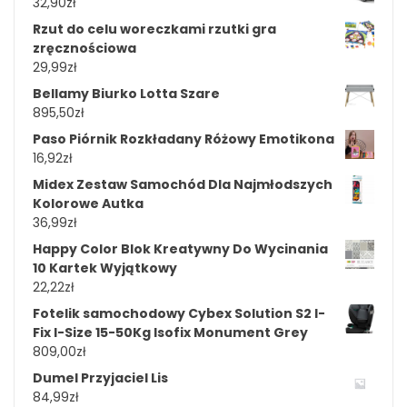
32,90
zł
Rzut do celu woreczkami rzutki gra
zręcznościowa
29,99
zł
Bellamy Biurko Lotta Szare
895,50
zł
Paso Piórnik Rozkładany Różowy Emotikona
16,92
zł
Midex Zestaw Samochód Dla Najmłodszych
Kolorowe Autka
36,99
zł
Happy Color Blok Kreatywny Do Wycinania
10 Kartek Wyjątkowy
22,22
zł
Fotelik samochodowy Cybex Solution S2 I-
Fix I-Size 15-50Kg Isofix Monument Grey
809,00
zł
Dumel Przyjaciel Lis
84,99
zł