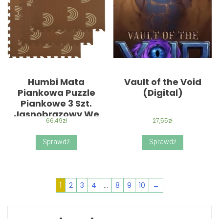
Humbi Mata
Vault of the Void
Piankowa Puzzle
(Digital)
Piankowe 3 Szt.
Jasnobrązowy We
66,49
zł
27,55
zł
Wzór 62 X 62 X 1 Cm
Sprawdź
Sprawdź
1
2
3
4
…
8
9
10
→