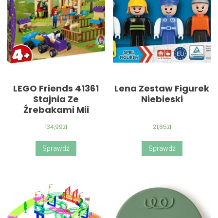
LEGO Friends 41361
Lena Zestaw Figurek
Stajnia Ze
Niebieski
Źrebakami Mii
134,99
zł
21,85
zł
Sprawdź
Sprawdź