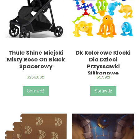
Thule Shine Miejski
Dk Kolorowe Klocki
Misty Rose On Black
Dla Dzieci
Spacerowy
Przyssawki
Silikonowe
3259,00
zł
55,59
zł
Sprawdź
Sprawdź