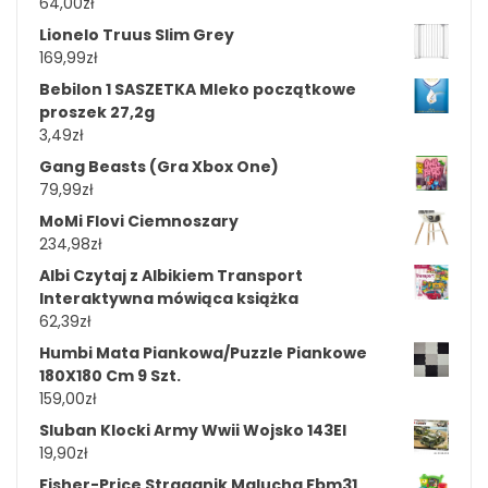
64,00
zł
Lionelo Truus Slim Grey
169,99
zł
Bebilon 1 SASZETKA Mleko początkowe
proszek 27,2g
3,49
zł
Gang Beasts (Gra Xbox One)
79,99
zł
MoMi Flovi Ciemnoszary
234,98
zł
Albi Czytaj z Albikiem Transport
Interaktywna mówiąca książka
62,39
zł
Humbi Mata Piankowa/Puzzle Piankowe
180X180 Cm 9 Szt.
159,00
zł
Sluban Klocki Army Wwii Wojsko 143El
19,90
zł
Fisher-Price Straganik Malucha Fbm31