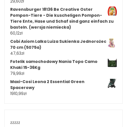
29,60
zł
Ravensburger 18136 Be Creative Oster
Pompon-Tiere - Die kuscheligen Pompon-
Tiere Ente, Hase und Schaf sind ganz einfach zu
basteln. (wersja niemiecka)
60,12
zł
Cobi Axiom Lalka Luiza Sukienka Jednorożec
70 cm (5075a)
47,63
zł
Fotelik samochodowy Nania Topo Camo
Khaki 15-36Kg
79,99
zł
Maxi-Cosi Leona 2 Essential Green
Spacerowy
1910,99
zł
zzzzz