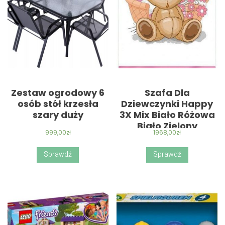
Zestaw ogrodowy 6
Szafa Dla
osób stół krzesła
Dziewczynki Happy
szary duży
3X Mix Biało Różowa
Biało Zielony
999,00
zł
1968,00
zł
Sprawdź
Sprawdź