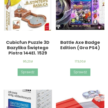
Cubicfun Puzzle 3D
Battle Axe Badge
Bazylika Świętego
Edition (Gra PS4)
Piotra 144El. 1529
95,23
zł
173,00
zł
Sprawdź
Sprawdź