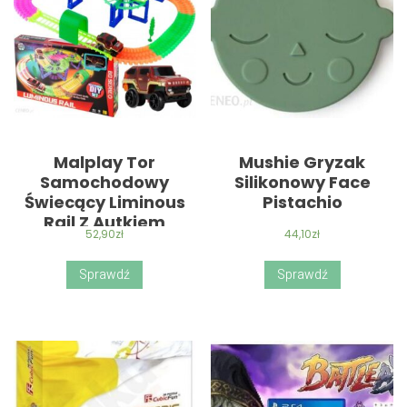
Malplay Tor
Mushie Gryzak
Samochodowy
Silikonowy Face
Świecący Liminous
Pistachio
Rail Z Autkiem
52,90
zł
44,10
zł
(221999)
Sprawdź
Sprawdź