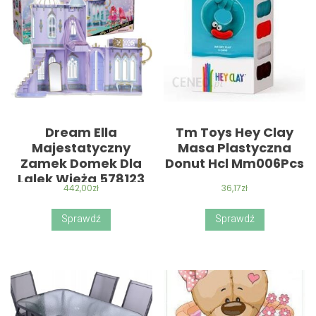
Dream Ella
Tm Toys Hey Clay
Majestatyczny
Masa Plastyczna
Zamek Domek Dla
Donut Hcl Mm006Pcs
Lalek Wieża 578123
442,00
zł
36,17
zł
Sprawdź
Sprawdź