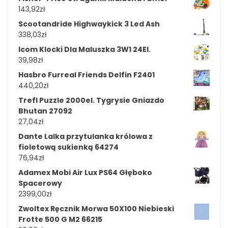
143,92
zł
Scootandride Highwaykick 3 Led Ash
338,03
zł
Icom Klocki Dla Maluszka 3W1 24El.
39,98
zł
Hasbro Furreal Friends Delfin F2401
440,20
zł
Trefl Puzzle 2000el. Tygrysie Gniazdo
Bhutan 27092
27,04
zł
Dante Lalka przytulanka królowa z
fioletową sukienką 64274
76,94
zł
Adamex Mobi Air Lux PS64 Głęboko
Spacerowy
2399,00
zł
Zwoltex Ręcznik Morwa 50X100 Niebieski
Frotte 500 G M2 66215