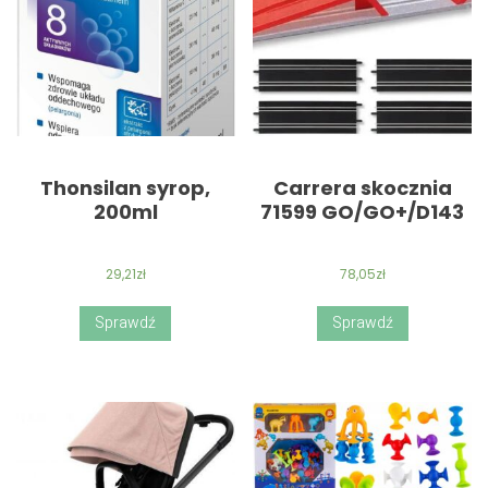
Thonsilan syrop,
Carrera skocznia
200ml
71599 GO/GO+/D143
29,21
zł
78,05
zł
Sprawdź
Sprawdź