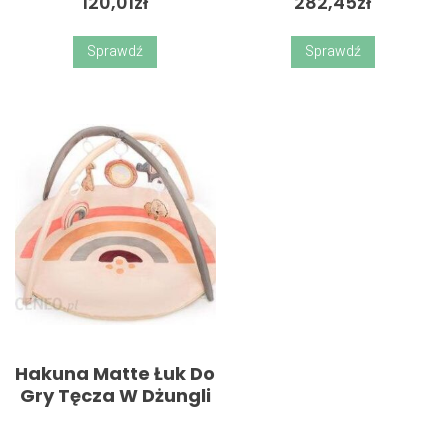
120,01
zł
282,45
zł
Sprawdź
Sprawdź
Hakuna Matte Łuk Do
Gry Tęcza W Dżungli