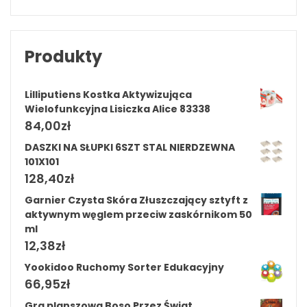
Produkty
Lilliputiens Kostka Aktywizująca
Wielofunkcyjna Lisiczka Alice 83338
84,00
zł
DASZKI NA SŁUPKI 6SZT STAL NIERDZEWNA
101X101
128,40
zł
Garnier Czysta Skóra Złuszczający sztyft z
aktywnym węglem przeciw zaskórnikom 50
ml
12,38
zł
Yookidoo Ruchomy Sorter Edukacyjny
66,95
zł
Gra planszowa Boso Przez Świat