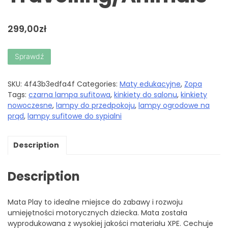
299,00
zł
Sprawdź
SKU:
4f43b3edfa4f
Categories:
Maty edukacyjne
,
Zopa
Tags:
czarna lampa sufitowa
,
kinkiety do salonu
,
kinkiety
nowoczesne
,
lampy do przedpokoju
,
lampy ogrodowe na
prąd
,
lampy sufitowe do sypialni
Description
Description
Mata Play to idealne miejsce do zabawy i rozwoju
umiejętności motorycznych dziecka. Mata została
wyprodukowana z wysokiej jakości materiału XPE. Cechuje