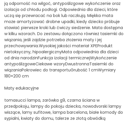
ją odporność na wilgoć, antypoślizgowe wykończenie oraz
izolacja od chłodu podłogi. Odpowiednia dla dzieci, które
uczą się przewracać na bok lub raczkują. Miękka mata
może amortyzować drobne upadki, kiedy dziecko próbuje
stawiać pierwsze kroki lub ćwiczy siedzenie. Mata dostępna
w kilku wzorach. Do zestawu dołączono również tasiemki do
wiązania, jeśli zajdzie potrzeba złożenia maty i jej
przechowywania.Wysokiej jakości materiał XPEProdukt
nietoksyczny, hipoalergicznyMata odpowiednia dla dzieci
od dnia narodzinFunkcja izolacji termicznejWykończenie
antypoślizgoweCiekawe wzoryDwustronnaTasiemki do
wiązaniaPokrowiec do transportuGrubość 1 cmWymiary
180×200 cm
Maty edukacyjne
tomasucci lampa, zarówka g9, czarna ściana w
przedpokoju, lampy do pokoju dziecka, nowodvorski lampy
wiszące, lamy sufitowe, lampa barcelona, białe komody do
sypialni, kwiaty do domu, talerze ze złotą obwódką