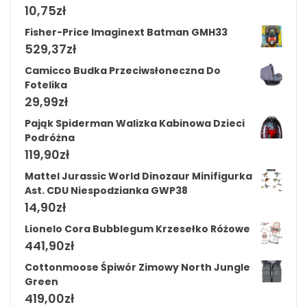
10,75
zł
Fisher-Price Imaginext Batman GMH33
529,37
zł
Camicco Budka Przeciwsłoneczna Do
Fotelika
29,99
zł
Pająk Spiderman Walizka Kabinowa Dzieci
Podróżna
119,90
zł
Mattel Jurassic World Dinozaur Minifigurka
Ast. CDU Niespodzianka GWP38
14,90
zł
Lionelo Cora Bubblegum Krzesełko Różowe
441,90
zł
Cottonmoose Śpiwór Zimowy North Jungle
Green
419,00
zł