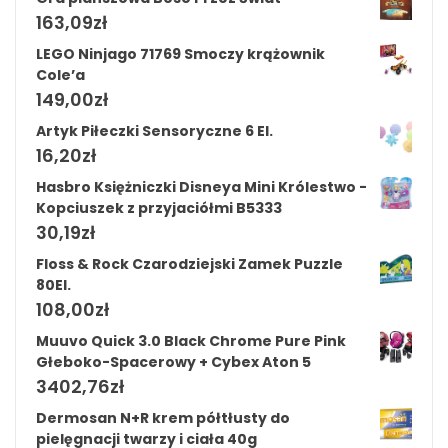
163,09
zł
LEGO Ninjago 71769 Smoczy krążownik
Cole’a
149,00
zł
Artyk Piłeczki Sensoryczne 6 El.
16,20
zł
Hasbro Księżniczki Disneya Mini Królestwo -
Kopciuszek z przyjaciółmi B5333
30,19
zł
Floss & Rock Czarodziejski Zamek Puzzle
80El.
108,00
zł
Muuvo Quick 3.0 Black Chrome Pure Pink
Głeboko-Spacerowy + Cybex Aton 5
3402,76
zł
Dermosan N+R krem półtłusty do
pielęgnacji twarzy i ciała 40g