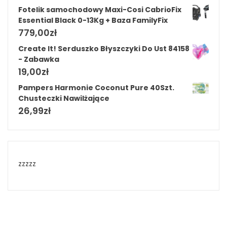
Fotelik samochodowy Maxi-Cosi CabrioFix
Essential Black 0-13Kg + Baza FamilyFix
779,00
zł
Create It! Serduszko Błyszczyki Do Ust 84158
- Zabawka
19,00
zł
Pampers Harmonie Coconut Pure 40Szt.
Chusteczki Nawilżające
26,99
zł
zzzzz