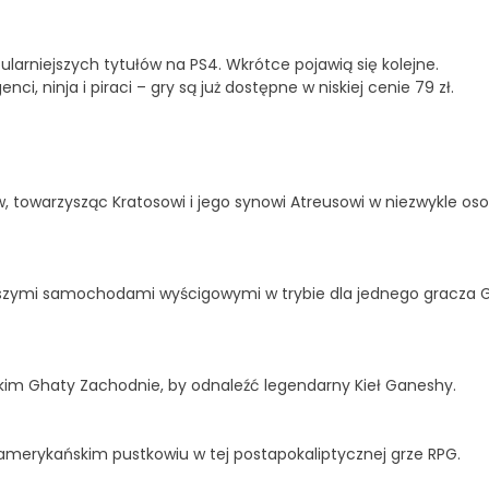
larniejszych tytułów na PS4. Wkrótce pojawią się kolejne.
i, ninja i piraci – gry są już dostępne w niskiej cenie 79 zł.
 towarzysząc Kratosowi i jego synowi Atreusowi w niezwykle oso
szybszymi samochodami wyścigowymi w trybie dla jednego gracza 
kim Ghaty Zachodnie, by odnaleźć legendarny Kieł Ganeshy.
 amerykańskim pustkowiu w tej postapokaliptycznej grze RPG.