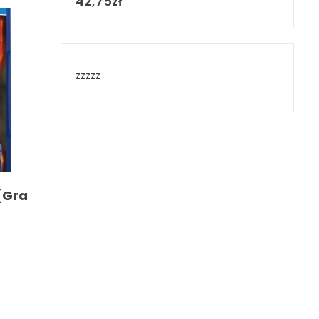
42,75
zł
zzzzz
 (Gra