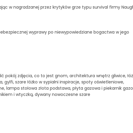
jąc w nagradzanej przez krytyków grze typu survival firmy Naug
 niebezpiecznej wyprawy po niewypowiedziane bogactwa w jego
ć pokój zdjęcia, co to jest gnom, architektura wnętrz gliwice, łóż
ylfi, szare łóżko w sypialni inspiracje, spoty oświetleniowe,
e, lampa stołowa złota podstawa, płyta gazowa i piekarnik gaz
cznikiem i wtyczką, dywany nowoczesne szare