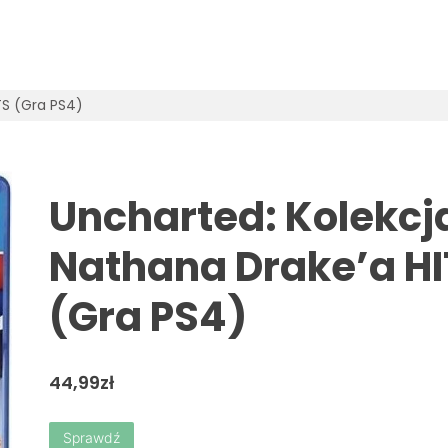
TS (Gra PS4)
Uncharted: Kolekcj
Nathana Drake’a HI
(Gra PS4)
44,99
zł
Sprawdź