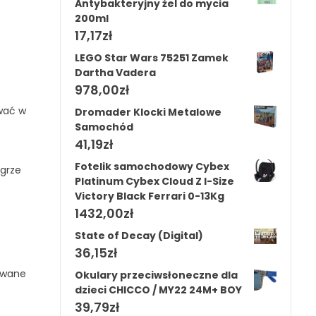
Antybakteryjny żel do mycia
200ml
17,17
zł
LEGO Star Wars 75251 Zamek
Dartha Vadera
978,00
zł
ować w
Dromader Klocki Metalowe
Samochód
41,19
zł
Fotelik samochodowy Cybex
 grze
Platinum Cybex Cloud Z I-Size
Victory Black Ferrari 0-13Kg
1432,00
zł
State of Decay (Digital)
36,15
zł
kowane
Okulary przeciwsłoneczne dla
dzieci CHICCO / MY22 24M+ BOY
39,79
zł