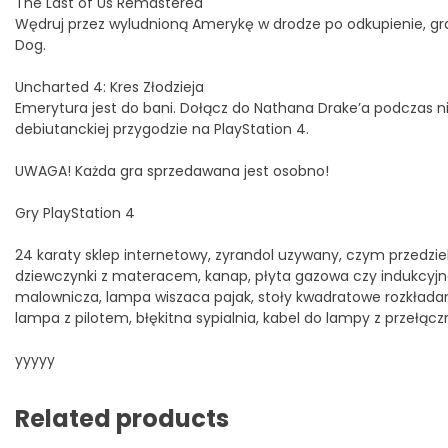
The Last of Us Remastered
Wędruj przez wyludnioną Amerykę w drodze po odkupienie, gra
Dog.
Uncharted 4: Kres Złodzieja
Emerytura jest do bani. Dołącz do Nathana Drake’a podczas
debiutanckiej przygodzie na PlayStation 4.
UWAGA! Każda gra sprzedawana jest osobno!
Gry PlayStation 4
24 karaty sklep internetowy, zyrandol uzywany, czym przedzieli
dziewczynki z materacem, kanap, płyta gazowa czy indukcyjna, g
malownicza, lampa wiszaca pajak, stoły kwadratowe rozkładan
lampa z pilotem, błękitna sypialnia, kabel do lampy z przełą
yyyyy
Related products