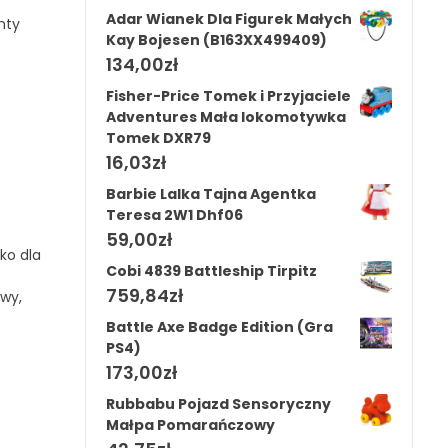
Adar Wianek Dla Figurek Małych
hty
Kay Bojesen (B163XX499409)
134,00
zł
Fisher-Price Tomek i Przyjaciele
Adventures Mała lokomotywka
Tomek DXR79
16,03
zł
Barbie Lalka Tajna Agentka
Teresa 2W1 Dhf06
59,00
zł
ko dla
Cobi 4839 Battleship Tirpitz
759,84
zł
owy,
Battle Axe Badge Edition (Gra
PS4)
173,00
zł
Rubbabu Pojazd Sensoryczny
Małpa Pomarańczowy