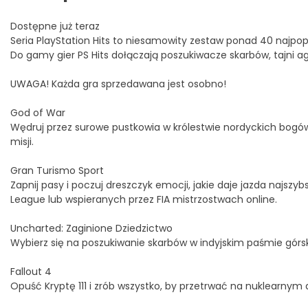
Dostępne już teraz
Seria PlayStation Hits to niesamowity zestaw ponad 40 najpopu
Do gamy gier PS Hits dołączają poszukiwacze skarbów, tajni agenc
UWAGA! Każda gra sprzedawana jest osobno!
God of War
Wędruj przez surowe pustkowia w królestwie nordyckich bogów,
misji.
Gran Turismo Sport
Zapnij pasy i poczuj dreszczyk emocji, jakie daje jazda naj
League lub wspieranych przez FIA mistrzostwach online.
Uncharted: Zaginione Dziedzictwo
Wybierz się na poszukiwanie skarbów w indyjskim paśmie górs
Fallout 4
Opuść Kryptę 111 i zrób wszystko, by przetrwać na nuklearnym