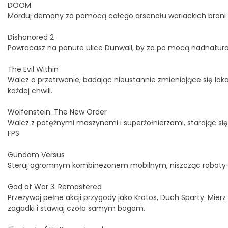
DOOM
Morduj demony za pomocą całego arsenału wariackich broni w 
Dishonored 2
Powracasz na ponure ulice Dunwall, by za po mocą nadnatura
The Evil Within
Walcz o przetrwanie, badając nieustannie zmieniające się lo
każdej chwili.
Wolfenstein: The New Order
Walcz z potężnymi maszynami i superżołnierzami, starając się 
FPS.
Gundam Versus
Steruj ogromnym kombinezonem mobilnym, niszcząc roboty-pr
God of War 3: Remastered
Przeżywaj pełne akcji przygody jako Kratos, Duch Sparty. Mie
zagadki i stawiaj czoła samym bogom.