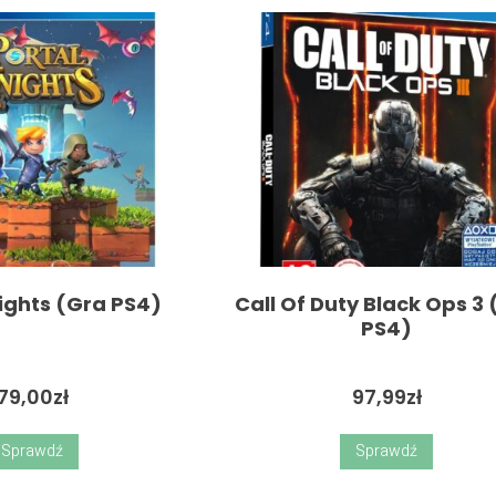
nights (Gra PS4)
Call Of Duty Black Ops 3
PS4)
79,00
zł
97,99
zł
Sprawdź
Sprawdź