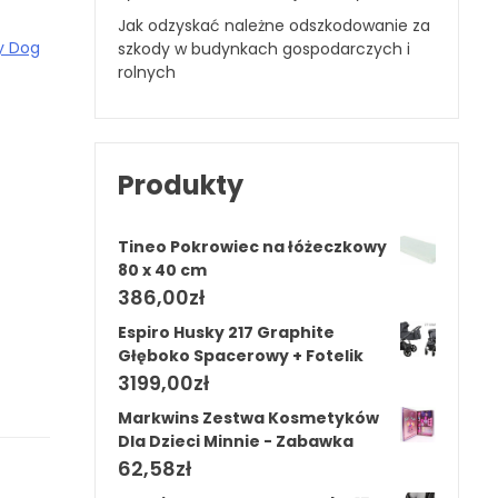
Jak odzyskać należne odszkodowanie za
y Dog
szkody w budynkach gospodarczych i
rolnych
Produkty
Tineo Pokrowiec na łóżeczkowy
80 x 40 cm
386,00
zł
Espiro Husky 217 Graphite
Głęboko Spacerowy + Fotelik
3199,00
zł
Markwins Zestwa Kosmetyków
Dla Dzieci Minnie - Zabawka
62,58
zł