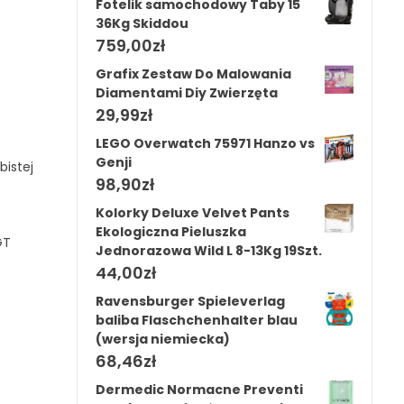
Fotelik samochodowy Taby 15
36Kg Skiddou
759,00
zł
Grafix Zestaw Do Malowania
Diamentami Diy Zwierzęta
29,99
zł
LEGO Overwatch 75971 Hanzo vs
Genji
bistej
98,90
zł
Kolorky Deluxe Velvet Pants
Ekologiczna Pieluszka
GT
Jednorazowa Wild L 8-13Kg 19Szt.
44,00
zł
Ravensburger Spieleverlag
baliba Flaschchenhalter blau
(wersja niemiecka)
68,46
zł
Dermedic Normacne Preventi