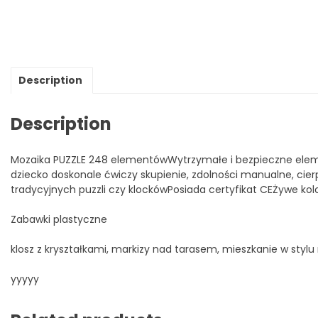
Description
Description
Mozaika PUZZLE 248 elementówWytrzymałe i bezpieczne ele
dziecko doskonale ćwiczy skupienie, zdolności manualne, cie
tradycyjnych puzzli czy klockówPosiada certyfikat CEŻywe ko
Zabawki plastyczne
klosz z kryształkami, markizy nad tarasem, mieszkanie w styl
yyyyy