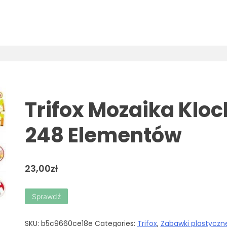
Trifox Mozaika Kloc
248 Elementów
23,00
zł
Sprawdź
SKU:
b5c9660ce18e
Categories:
Trifox
,
Zabawki plastyczn