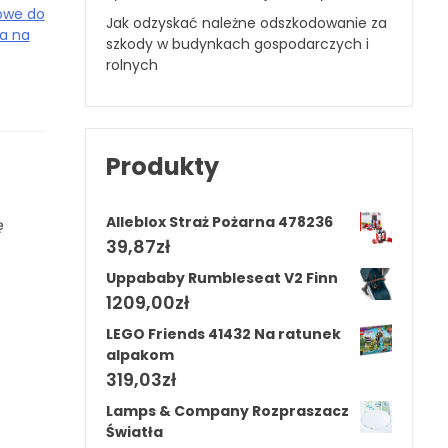
owe do
Jak odzyskać należne odszkodowanie za
a na
szkody w budynkach gospodarczych i
rolnych
Produkty
Alleblox Straż Pożarna 478236
ę
39,87
zł
Uppababy Rumbleseat V2 Finn
1209,00
zł
LEGO Friends 41432 Na ratunek
alpakom
319,03
zł
Lamps & Company Rozpraszacz
Światła