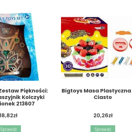
Zestaw Piękności:
Bigtoys Masa Plastyczna
szyjnik Kolczyki
Ciasto
ionek 213607
18,82
zł
20,26
zł
Sprawdź
Sprawdź