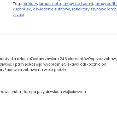
Tags:
kinkiety
,
lampa złota
,
lampy do kuchni
,
lampy sufit
kuchni led
,
oświetlenie sufitowe
,
reflektory szynowe lamp
szynie
menty dla dzieckaZestaw zawiera 248 elementówPoprzez zabaw
rpliwość i pamięćRozwija wyobraźnięCiekawa odskocznia od
loryZapewnia zabawę na wiele godzin
u nowojorskim, lampa przy drzwiach wejściowych