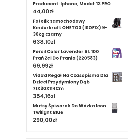
Producent: Iphone, Model: 13 PRO
44,00
zł
Fotelik samochodowy
Kinderkraft ONETO3 (ISOFIX) 9-
36kg czarny
638,10
zł
Persil Color Lavender 5 L 100
Prań Żel Do Prania (220583)
69,99
zł
Vidaxl Regał Na Czasopisma Dla
Dzieci Przydymiony Dąb
71X30X114Cm
354,16
zł
Mutsy Śpiworek Do Wózka Icon
Twilight Blue
290,00
zł