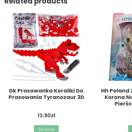
Related products
Dk Prasowanka Koraliki Do
Hh Poland 
Prasowania Tyranozaur 3D
Korona Na
Pierśc
13,90
zł
Sprawdź