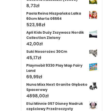
8,73
zł
Paola Reina Hiszpańska Lalka
60cm Marta 06564
523,98
zł
Apli Kids Duży Zszywacz Nordik
Collection Zielony
42,00
zł
Suki Nosorożec 30Cm
45,17
zł
Playmobil 9330 Play Map Fairy
Land
69,99
zł
Nuna Mixx Next Granite Głęboko
Spacerowy
4898,00
zł
Etui Minnie 057 Disney Nadruk
częściowy Przeźroczysty