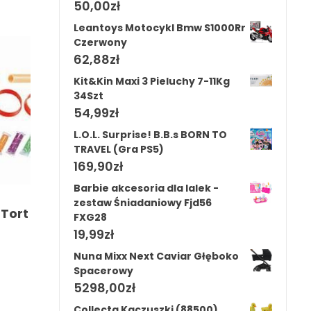
50,00
zł
Leantoys Motocykl Bmw S1000Rr
Czerwony
62,88
zł
Kit&Kin Maxi 3 Pieluchy 7-11Kg
34Szt
54,99
zł
L.O.L. Surprise! B.B.s BORN TO
TRAVEL (Gra PS5)
169,90
zł
Barbie akcesoria dla lalek -
zestaw Śniadaniowy Fjd56
 Tort
FXG28
19,99
zł
Nuna Mixx Next Caviar Głęboko
Spacerowy
5298,00
zł
Collecta Kaczuszki (88500)