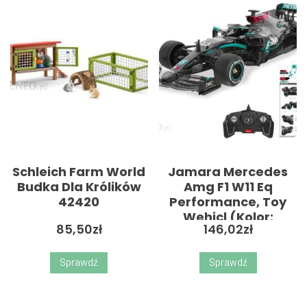
Schleich Farm World
Jamara Mercedes
Budka Dla Królików
Amg F1 W11 Eq
42420
Performance, Toy
Wehicl (Kolor:
85,50
zł
146,02
zł
Czarny, 1:18)
Sprawdź
Sprawdź