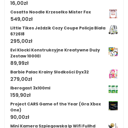
16,00
zł
Cosatto Noodle Krzesełko Mister Fox
549,00
zł
Little Tikes Jeździk Cozy Coupe Policja Biała
672618
295,00
zł
Evi Klocki Konstrukcyjne Kreatywne Duży
Zestaw 1000El
89,99
zł
Barbie Palac Krainy Słodkości Dyx32
279,00
zł
Iberogast 3x100ml
159,90
zł
Project CARS Game of the Year (Gra Xbox
One)
90,00
zł
Mini Kamera Szpiegowska Ip Wifi Fullhd