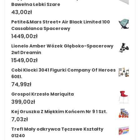
Bawełna Łebki Szare
43,00
zł
Petite&Mars Street+ Air Black Limited 100
Cassablanca Spacerowy
1449,00
zł
Lionelo Amber Wózek Głęboko-Spacerowy
2w1 Dreamin
1549,00
zł
Cobi Klocki 3041 Figurki Company Of Heroes
60El.
74,99
zł
Grospol Krzesło Mariquita
399,00
zł
Kej Gruszka Z Miękkim Końcem Nr 9 1 Szt.
7,03
zł
Trefl Mały odkrywca Tęczowe Kształty
01240