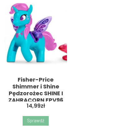
Fisher-Price
Shimmer i Shine
Pędzorożec SHINE I
ZAHRACORN FPV96
14,99
zł
FPV99
Sprawdź