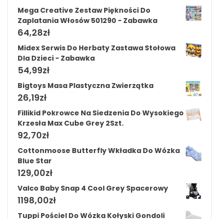
Mega Creative Zestaw Piękności Do
Zaplatania Włosów 501290 - Zabawka
64,28
zł
Midex Serwis Do Herbaty Zastawa Stołowa
Dla Dzieci - Zabawka
54,99
zł
Bigtoys Masa Plastyczna Zwierzątka
26,19
zł
Fillikid Pokrowce Na Siedzenia Do Wysokiego
Krzesła Max Cube Grey 2Szt.
92,70
zł
Cottonmoose Butterfly Wkładka Do Wózka
Blue Star
129,00
zł
Valco Baby Snap 4 Cool Grey Spacerowy
1198,00
zł
Tuppi Pościel Do Wózka Kołyski Gondoli