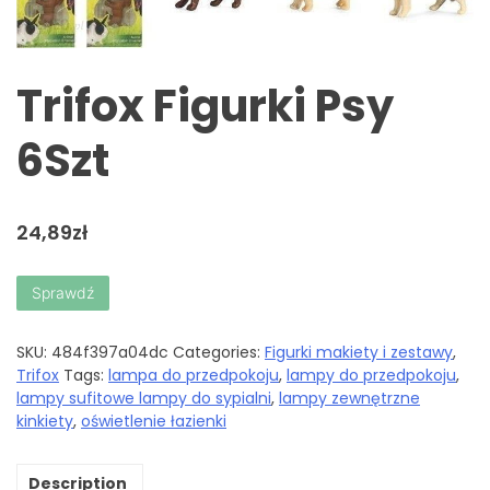
Trifox Figurki Psy
6Szt
24,89
zł
Sprawdź
SKU:
484f397a04dc
Categories:
Figurki makiety i zestawy
,
Trifox
Tags:
lampa do przedpokoju
,
lampy do przedpokoju
,
lampy sufitowe lampy do sypialni
,
lampy zewnętrzne
kinkiety
,
oświetlenie łazienki
Description