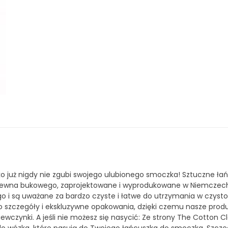
 już nigdy nie zgubi swojego ulubionego smoczka! Sztuczne ła
drewna bukowego, zaprojektowane i wyprodukowane w Niemczech
go i są uważane za bardzo czyste i łatwe do utrzymania w czysto
 szczegóły i ekskluzywne opakowania, dzięki czemu nasze produ
wczynki. A jeśli nie możesz się nasycić: Ze strony The Cotton C