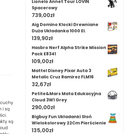
Lionelo Annet Tour LOVIN
Spacerowy
739,00
zł
Aig Domino Klocki Drewniane
Duża Układanka 1000 El.
139,90
zł
Hasbro Nerf Alpha Strike Mission
Pack E8341
109,00
zł
Mattel Disney Pixar Auta 3
Metalic Cruz Ramirez FLM16
32,67
zł
Petite&Mars Mata Edukacyjna
Cloud 3W1 Grey
ńcuchy
290,00
zł
 i są
ści.
Bigbuy Fun Układanki Słoń
kty są
Wielokolorowy 22Cm Pierścienie
loud
135,00
zł