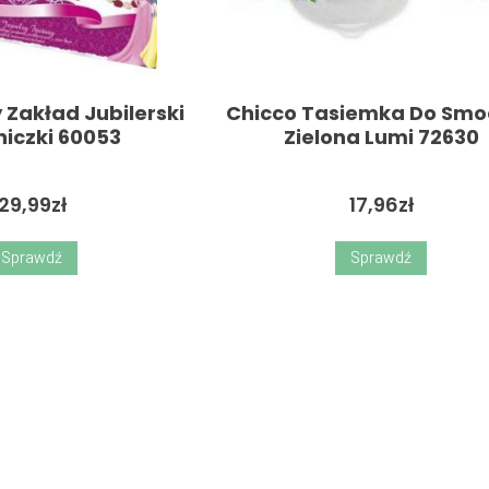
y Zakład Jubilerski
Chicco Tasiemka Do Smo
niczki 60053
Zielona Lumi 72630
29,99
zł
17,96
zł
Sprawdź
Sprawdź