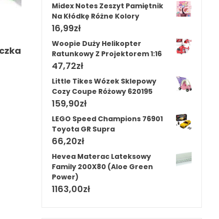
Midex Notes Zeszyt Pamiętnik
Na Kłódkę Różne Kolory
16,99
zł
Woopie Duży Helikopter
czka
Ratunkowy Z Projektorem 1:16
47,72
zł
Little Tikes Wózek Sklepowy
Cozy Coupe Różowy 620195
159,90
zł
LEGO Speed Champions 76901
Toyota GR Supra
66,20
zł
Hevea Materac Lateksowy
Family 200X80 (Aloe Green
Power)
1163,00
zł