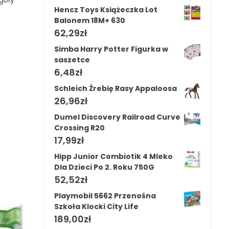
góły
Hencz Toys Książeczka Lot
Balonem 18M+ 630
62,29
zł
Simba Harry Potter Figurka w
saszetce
6,48
zł
Schleich Źrebię Rasy Appaloosa
26,96
zł
Dumel Discovery Railroad Curve
Crossing R20
17,99
zł
Hipp Junior Combiotik 4 Mleko
Dla Dzieci Po 2. Roku 750G
52,52
zł
Playmobil 5662 Przenośna
Szkoła Klocki City Life
189,00
zł