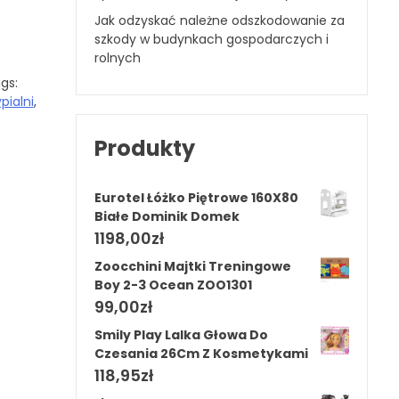
Jak odzyskać należne odszkodowanie za
szkody w budynkach gospodarczych i
rolnych
gs:
pialni
,
Produkty
Eurotel Łóżko Piętrowe 160X80
Białe Dominik Domek
1198,00
zł
Zoocchini Majtki Treningowe
Boy 2-3 Ocean ZOO1301
99,00
zł
Smily Play Lalka Głowa Do
Czesania 26Cm Z Kosmetykami
118,95
zł