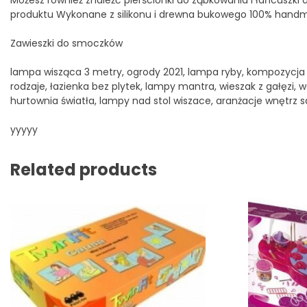
Możesz również znaleźć pierścionki do ząbkowania i łańcuszki
produktu Wykonane z silikonu i drewna bukowego 100% han
Zawieszki do smoczków
lampa wisząca 3 metry, ogrody 2021, lampa ryby, kompozycja z lu
rodzaje, łazienka bez plytek, lampy mantra, wieszak z gałęzi, wa
hurtownia światła, lampy nad stol wiszace, aranżacje wnętrz s
yyyyy
Related products