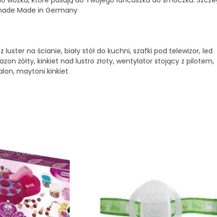
 do wózka, które pasują do Twojego łańcuszka do smoczka. Szcze
dmade Made in Germany
ster na ścianie, biały stół do kuchni, szafki pod telewizor, led
zon żółty, kinkiet nad lustro złoty, wentylator stojący z pilotem,
alon, maytoni kinkiet