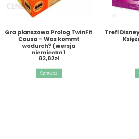
Gra planszowa Prolog TwinFit
Trefl Disne
Causa – Was kommt
Księż
wodurch? (wersja
niemiecka)
82,82
zł
Sprawdź