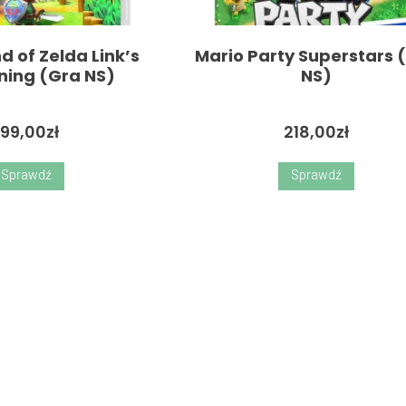
d of Zelda Link’s
Mario Party Superstars 
ing (Gra NS)
NS)
199,00
zł
218,00
zł
Sprawdź
Sprawdź