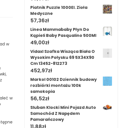
Piatnik Puzzle 1000El. Zioła
Medyczne
57,36
zł
Linea Mammababy Płyn Do
Kąpieli Baby Pasqualino 500Ml
49,00
zł
oad w
Vidaxl Szafka Wisząca Biała O
Wysokim Połysku 69 5X34X90
Cm 13452-812273
a
452,97
zł
wki,
Markol 00102 Dziennik budowy
z
rozbiórki montażu 100k
samokopia
56,52
zł
zaleć w
o
Sluban Klocki Mini Pojazd Auto
Samochód Z Napędem
Pamarańczowy
stępne
11,88
zł