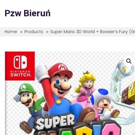
Skip
to
Pzw Bieruń
content
Home
Products
Super Mario 3D World + Bowser’s Fury (G