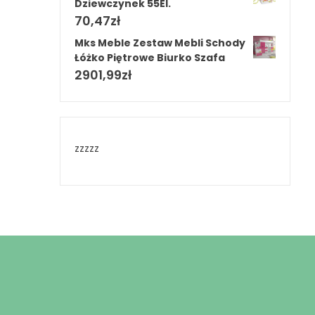
Dziewczynek 55El.
70,47
zł
Mks Meble Zestaw Mebli Schody
Łóżko Piętrowe Biurko Szafa
2901,99
zł
zzzzz