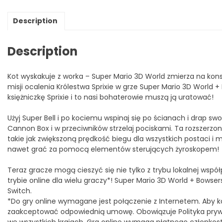
Description
Description
Kot wyskakuje z worka – Super Mario 3D World zmierza na konso
misji ocalenia Królestwa Sprixie w grze Super Mario 3D World 
księżniczkę Sprixie i to nasi bohaterowie muszą ją uratować!
Użyj Super Bell i po kociemu wspinaj się po ścianach i drap sw
Cannon Box i w przeciwników strzelaj pociskami. Ta rozszerzon
takie jak zwiększoną prędkość biegu dla wszystkich postaci i 
nawet grać za pomocą elementów sterujących żyroskopem!
Teraz gracze mogą cieszyć się nie tylko z trybu lokalnej ws
trybie online dla wielu graczy*! Super Mario 3D World + Bowse
Switch.
*Do gry online wymagane jest połączenie z Internetem. Aby ko
zaakceptować odpowiednią umowę. Obowiązuje Polityka prywat
we wszystkich krajach. Gra online wymaga płatnego członkostw