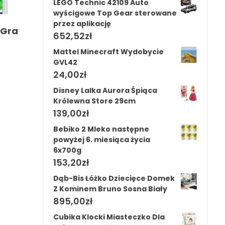
LEGO Technic 42109 Auto
wyścigowe Top Gear sterowane
przez aplikację
(Gra
652,52
zł
Mattel Minecraft Wydobycie
GVL42
24,00
zł
Disney Lalka Aurora Śpiąca
Królewna Store 29cm
139,00
zł
Bebiko 2 Mleko następne
powyżej 6. miesiąca życia
6x700g
153,20
zł
Dąb-Bis Łóżko Dziecięce Domek
Z Kominem Bruno Sosna Biały
895,00
zł
Cubika Klocki Miasteczko Dla