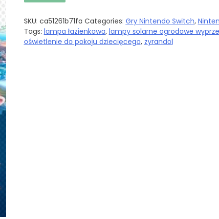
SKU:
ca51261b71fa
Categories:
Gry Nintendo Switch
,
Ninte
Tags:
lampa łazienkowa
,
lampy solarne ogrodowe wyprz
oświetlenie do pokoju dziecięcego
,
zyrandol