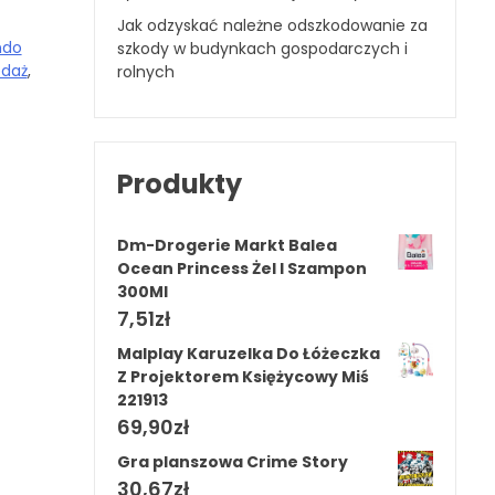
Jak odzyskać należne odszkodowanie za
ndo
szkody w budynkach gospodarczych i
edaż
,
rolnych
Produkty
Dm-Drogerie Markt Balea
Ocean Princess Żel I Szampon
300Ml
7,51
zł
Malplay Karuzelka Do Łóżeczka
Z Projektorem Księżycowy Miś
221913
69,90
zł
Gra planszowa Crime Story
30,67
zł