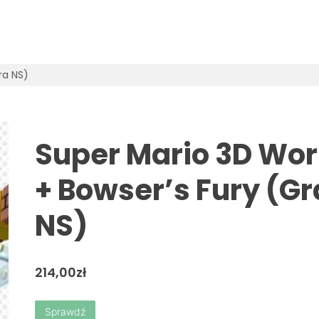
ra NS)
Super Mario 3D Wor
+ Bowser’s Fury (Gr
NS)
214,00
zł
Sprawdź