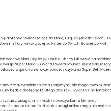
lę Nintendo Switch!Dołącz do Mario, Luigi, księżniczki Peach i T
+ Bowser’s Fury, wskakującej na Nintendo Switch! Bowser porwał
oich wrogów, klonuj się dzięki Double Cherry lub wrzuć na ramion
a wersja Super Mario 3D World zawiera również ulepszenia rozgry
możliwość wspinania się wyżej podczas używania Super Bell. Możes
półpracy z maksymalnie trzema znajomymi, ale mogą również zas
rs Fury będzie dostępny 12 lutego 2021 roku wyłącznie na Nintend
rzystać z usług online, musisz utworzyć konto Nintendo i
ności konta Nintendo. Niektóre usługi online mogą nie być do
a online.​