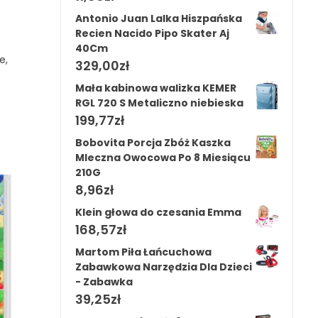
Antonio Juan Lalka Hiszpańska
Recien Nacido Pipo Skater Aj
40Cm
e,
329,00
zł
Mała kabinowa walizka KEMER
RGL 720 S Metaliczno niebieska
199,77
zł
Bobovita Porcja Zbóż Kaszka
Mleczna Owocowa Po 8 Miesiącu
210G
8,96
zł
Klein głowa do czesania Emma
168,57
zł
Martom Piła Łańcuchowa
Zabawkowa Narzędzia Dla Dzieci
- Zabawka
39,25
zł