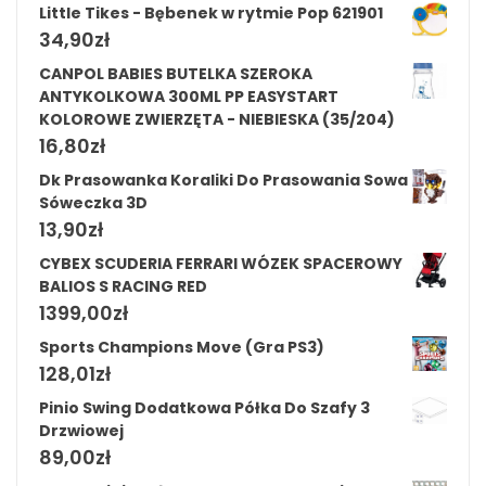
Little Tikes - Bębenek w rytmie Pop 621901
34,90
zł
CANPOL BABIES BUTELKA SZEROKA
ANTYKOLKOWA 300ML PP EASYSTART
KOLOROWE ZWIERZĘTA - NIEBIESKA (35/204)
16,80
zł
Dk Prasowanka Koraliki Do Prasowania Sowa
Sóweczka 3D
13,90
zł
CYBEX SCUDERIA FERRARI WÓZEK SPACEROWY
BALIOS S RACING RED
1399,00
zł
Sports Champions Move (Gra PS3)
128,01
zł
Pinio Swing Dodatkowa Półka Do Szafy 3
Drzwiowej
89,00
zł