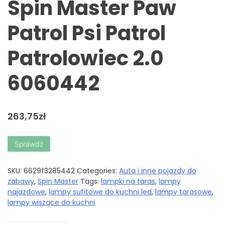
Spin Master Paw
Patrol Psi Patrol
Patrolowiec 2.0
6060442
263,75
zł
Sprawdź
SKU:
6629f3285442
Categories:
Auta i inne pojazdy do
zabawy
,
Spin Master
Tags:
lampki na taras
,
lampy
najazdowe
,
lampy sufitowe do kuchni led
,
lampy tarasowe
,
lampy wiszące do kuchni