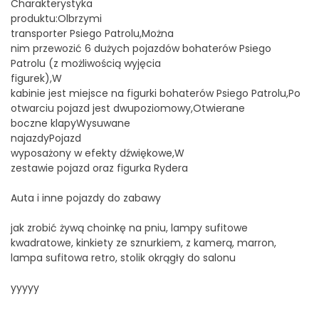
Charakterystyka
produktu:Olbrzymi
transporter Psiego Patrolu,Można
nim przewozić 6 dużych pojazdów bohaterów Psiego
Patrolu (z możliwością wyjęcia
figurek),W
kabinie jest miejsce na figurki bohaterów Psiego Patrolu,Po
otwarciu pojazd jest dwupoziomowy,Otwierane
boczne klapyWysuwane
najazdyPojazd
wyposażony w efekty dźwiękowe,W
zestawie pojazd oraz figurka Rydera
Auta i inne pojazdy do zabawy
jak zrobić żywą choinkę na pniu, lampy sufitowe
kwadratowe, kinkiety ze sznurkiem, z kamerą, marron,
lampa sufitowa retro, stolik okrągły do salonu
yyyyy