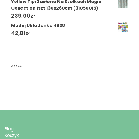
Yellow Tipi Zasłona Na Szelkach Magic
Collection 1szt 130x260cm (31050015)
239,00
zł
Madej Układanka 4938
42,81
zł
zzzzz
Blog
Koszyk