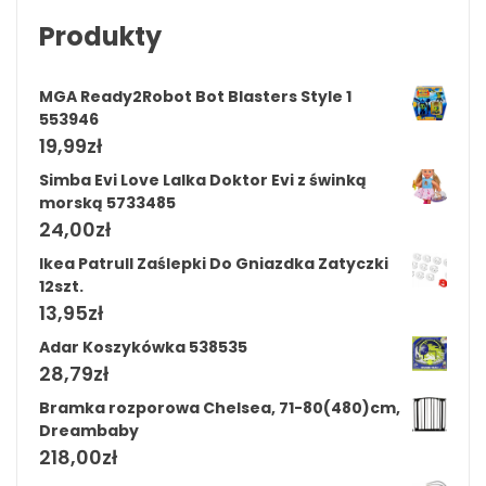
Produkty
MGA Ready2Robot Bot Blasters Style 1
553946
19,99
zł
Simba Evi Love Lalka Doktor Evi z świnką
morską 5733485
24,00
zł
Ikea Patrull Zaślepki Do Gniazdka Zatyczki
12szt.
13,95
zł
Adar Koszykówka 538535
28,79
zł
Bramka rozporowa Chelsea, 71-80(480)cm,
Dreambaby
218,00
zł