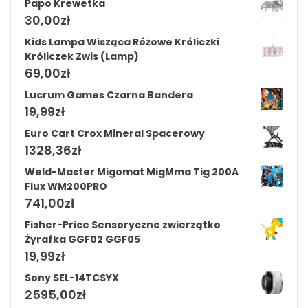
Papo Krewetka
30,00
zł
Kids Lampa Wisząca Różowe Króliczki
Króliczek Zwis (Lamp)
69,00
zł
Lucrum Games Czarna Bandera
19,99
zł
Euro Cart Crox Mineral Spacerowy
1328,36
zł
Weld-Master Migomat MigMma Tig 200A
Flux WM200PRO
741,00
zł
Fisher-Price Sensoryczne zwierzątko
Żyrafka GGF02 GGF05
19,99
zł
Sony SEL-14TCSYX
2595,00
zł