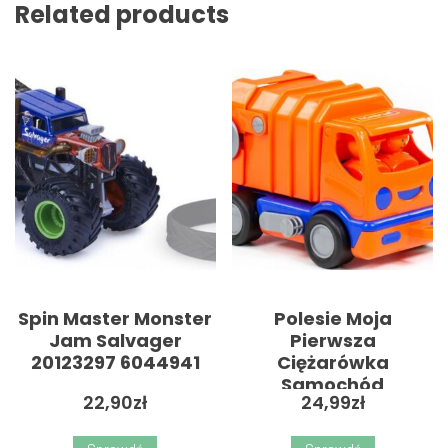
Related products
Spin Master Monster
Polesie Moja
Jam Salvager
Pierwsza
20123297 6044941
Ciężarówka
Samochód
22,90
zł
24,99
zł
Komunalny