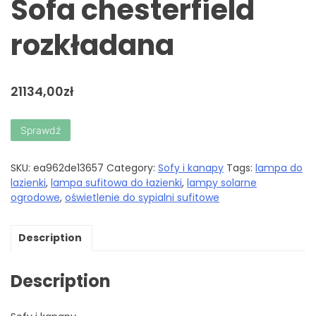
Sofa chesterfield
rozkładana
21134,00
zł
Sprawdź
SKU:
ea962de13657
Category:
Sofy i kanapy
Tags:
lampa do
lazienki
,
lampa sufitowa do łazienki
,
lampy solarne
ogrodowe
,
oświetlenie do sypialni sufitowe
Description
Description