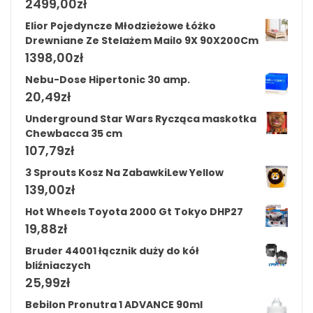
2499,00
zł
Elior Pojedyncze Młodzieżowe Łóżko
Drewniane Ze Stelażem Mailo 9X 90X200Cm
1398,00
zł
Nebu-Dose Hipertonic 30 amp.
20,49
zł
Underground Star Wars Rycząca maskotka
Chewbacca 35 cm
107,79
zł
3 Sprouts Kosz Na ZabawkiLew Yellow
139,00
zł
Hot Wheels Toyota 2000 Gt Tokyo DHP27
19,88
zł
Bruder 44001 łącznik duży do kół
bliźniaczych
25,99
zł
Bebilon Pronutra 1 ADVANCE 90ml