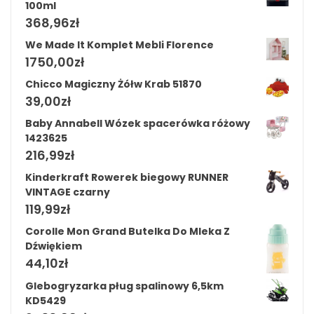
100ml
368,96
zł
We Made It Komplet Mebli Florence
1750,00
zł
Chicco Magiczny Żółw Krab 51870
39,00
zł
Baby Annabell Wózek spacerówka różowy
1423625
216,99
zł
Kinderkraft Rowerek biegowy RUNNER
VINTAGE czarny
119,99
zł
Corolle Mon Grand Butelka Do Mleka Z
Dźwiękiem
44,10
zł
Glebogryzarka pług spalinowy 6,5km
KD5429