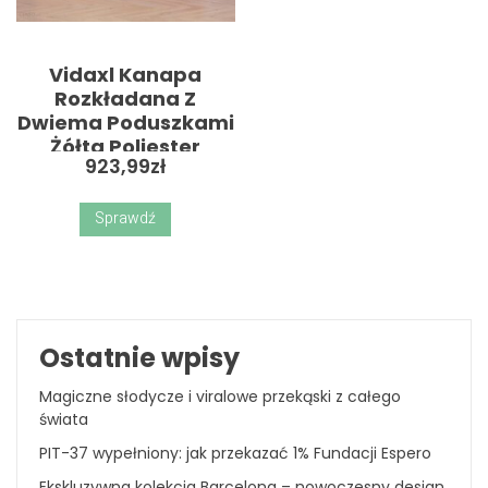
Vidaxl Kanapa
Rozkładana Z
Dwiema Poduszkami
Żółta Poliester
923,99
zł
Sprawdź
Ostatnie wpisy
Magiczne słodycze i viralowe przekąski z całego
świata
PIT-37 wypełniony: jak przekazać 1% Fundacji Espero
Ekskluzywna kolekcja Barcelona – nowoczesny design