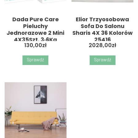
Dada Pure Care
Elior Trzyosobowa
Pieluchy
Sofa Do Salonu
Jednorazowe 2 Mini
Sharis 4X 36 Kolorów
4X35Szt. 3‑6Kg
25416
130,00
zł
2028,00
zł
Sprawdź
Sprawdź