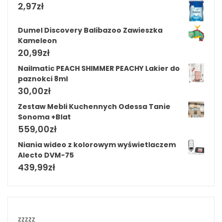
2,97
zł
Dumel Discovery Balibazoo Zawieszka
Kameleon
20,99
zł
Nailmatic PEACH SHIMMER PEACHY Lakier do
paznokci 8ml
30,00
zł
Zestaw Mebli Kuchennych Odessa Tanie
Sonoma +Blat
559,00
zł
Niania wideo z kolorowym wyświetlaczem
Alecto DVM-75
439,99
zł
zzzzz