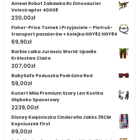
Amewi Robot Zabawka Rc Dinosaurier
Velociraptor 40008
230,00
zł
Fisher-Price Tomek i Przyjaciele – Piotruś-
transport pasażerów + kolejka HGY82 HGY84
69,90
zł
Barbie Lalka Jurassic World: Upadłe
Królestwo Claire
207,00
zł
BabySafe Poduszka Podróżna Red
59,00
zł
Kunert Mila Premium Szary Len Kostka
Głęboko Spacerowy
2239,00
zł
Disney Księżniczka Cinderella Jakks 35CM
Kopciuszek First
89,00
zł