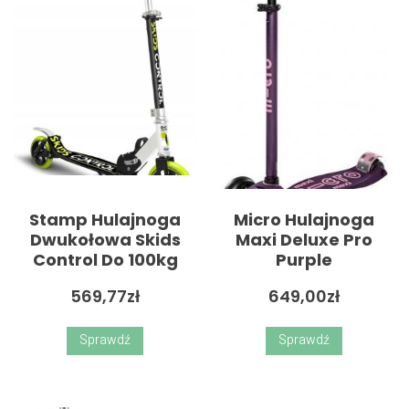
Stamp Hulajnoga
Micro Hulajnoga
Dwukołowa Skids
Maxi Deluxe Pro
Control Do 100kg
Purple
569,77
zł
649,00
zł
Sprawdź
Sprawdź