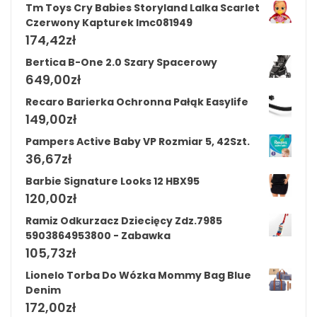
Tm Toys Cry Babies Storyland Lalka Scarlet
Czerwony Kapturek Imc081949
174,42
zł
Bertica B-One 2.0 Szary Spacerowy
649,00
zł
Recaro Barierka Ochronna Pałąk Easylife
149,00
zł
Pampers Active Baby VP Rozmiar 5, 42Szt.
36,67
zł
Barbie Signature Looks 12 HBX95
120,00
zł
Ramiz Odkurzacz Dziecięcy Zdz.7985
5903864953800 - Zabawka
105,73
zł
Lionelo Torba Do Wózka Mommy Bag Blue
Denim
172,00
zł