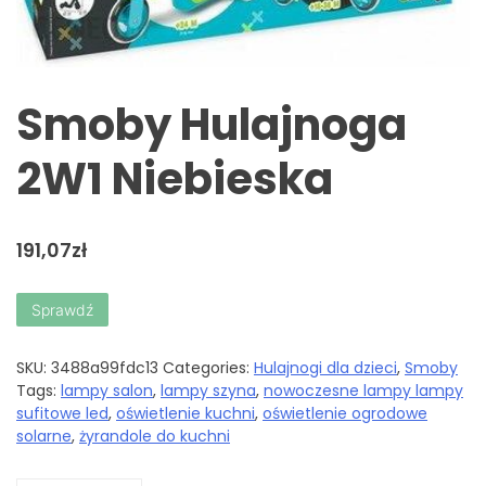
Smoby Hulajnoga
2W1 Niebieska
191,07
zł
Sprawdź
SKU:
3488a99fdc13
Categories:
Hulajnogi dla dzieci
,
Smoby
Tags:
lampy salon
,
lampy szyna
,
nowoczesne lampy lampy
sufitowe led
,
oświetlenie kuchni
,
oświetlenie ogrodowe
solarne
,
żyrandole do kuchni