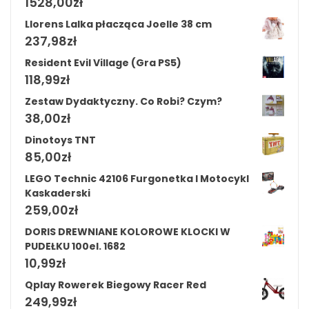
1528,00
zł
Llorens Lalka płacząca Joelle 38 cm
237,98
zł
Resident Evil Village (Gra PS5)
118,99
zł
Zestaw Dydaktyczny. Co Robi? Czym?
38,00
zł
Dinotoys TNT
85,00
zł
LEGO Technic 42106 Furgonetka I Motocykl
Kaskaderski
259,00
zł
DORIS DREWNIANE KOLOROWE KLOCKI W
PUDEŁKU 100el. 1682
10,99
zł
Qplay Rowerek Biegowy Racer Red
249,99
zł