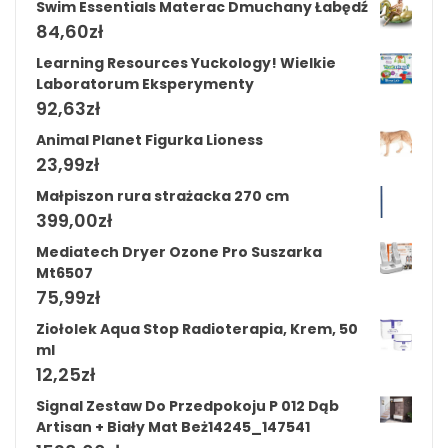
Swim Essentials Materac Dmuchany Łabędź
84,60
zł
Learning Resources Yuckology! Wielkie
Laboratorum Eksperymenty
92,63
zł
Animal Planet Figurka Lioness
23,99
zł
Małpiszon rura strażacka 270 cm
399,00
zł
Mediatech Dryer Ozone Pro Suszarka
Mt6507
75,99
zł
Ziołolek Aqua Stop Radioterapia, Krem, 50
ml
12,25
zł
Signal Zestaw Do Przedpokoju P 012 Dąb
Artisan + Biały Mat Beż14245_147541