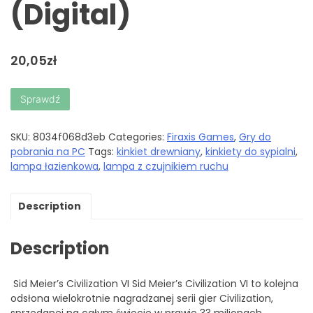
(Digital)
20,05
zł
Sprawdź
SKU:
8034f068d3eb
Categories:
Firaxis Games
,
Gry do
pobrania na PC
Tags:
kinkiet drewniany
,
kinkiety do sypialni
,
lampa łazienkowa
,
lampa z czujnikiem ruchu
Description
Description
Sid Meier’s Civilization VI Sid Meier’s Civilization VI to kolejna
odsłona wielokrotnie nagradzanej serii gier Civilization,