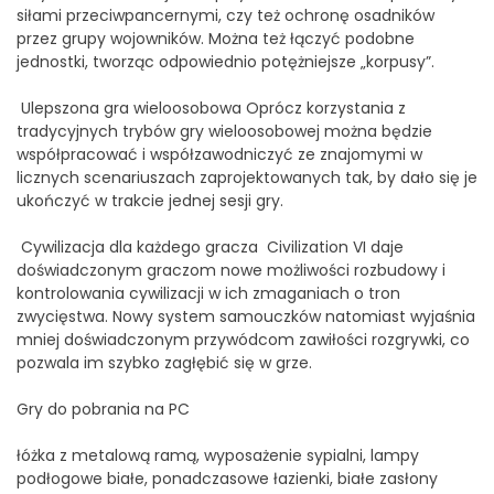
siłami przeciwpancernymi, czy też ochronę osadników
przez grupy wojowników. Można też łączyć podobne
jednostki, tworząc odpowiednio potężniejsze „korpusy”.
Ulepszona gra wieloosobowa Oprócz korzystania z
tradycyjnych trybów gry wieloosobowej można będzie
współpracować i współzawodniczyć ze znajomymi w
licznych scenariuszach zaprojektowanych tak, by dało się je
ukończyć w trakcie jednej sesji gry.
Cywilizacja dla każdego gracza Civilization VI daje
doświadczonym graczom nowe możliwości rozbudowy i
kontrolowania cywilizacji w ich zmaganiach o tron
zwycięstwa. Nowy system samouczków natomiast wyjaśnia
mniej doświadczonym przywódcom zawiłości rozgrywki, co
pozwala im szybko zagłębić się w grze.
Gry do pobrania na PC
łóżka z metalową ramą, wyposażenie sypialni, lampy
podłogowe białe, ponadczasowe łazienki, białe zasłony