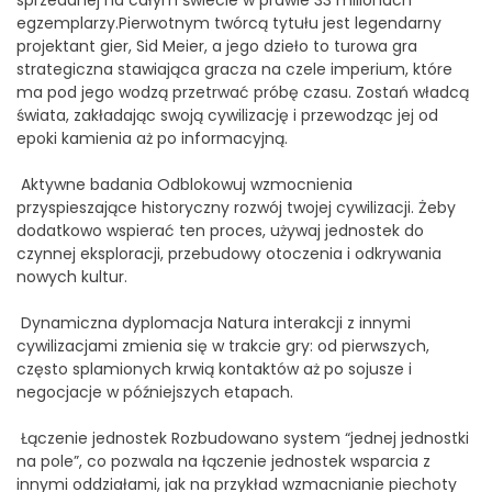
sprzedanej na całym świecie w prawie 33 milionach
egzemplarzy.Pierwotnym twórcą tytułu jest legendarny
projektant gier, Sid Meier, a jego dzieło to turowa gra
strategiczna stawiająca gracza na czele imperium, które
ma pod jego wodzą przetrwać próbę czasu. Zostań władcą
świata, zakładając swoją cywilizację i przewodząc jej od
epoki kamienia aż po informacyjną.
Aktywne badania Odblokowuj wzmocnienia
przyspieszające historyczny rozwój twojej cywilizacji. Żeby
dodatkowo wspierać ten proces, używaj jednostek do
czynnej eksploracji, przebudowy otoczenia i odkrywania
nowych kultur.
Dynamiczna dyplomacja Natura interakcji z innymi
cywilizacjami zmienia się w trakcie gry: od pierwszych,
często splamionych krwią kontaktów aż po sojusze i
negocjacje w późniejszych etapach.
Łączenie jednostek Rozbudowano system “jednej jednostki
na pole”, co pozwala na łączenie jednostek wsparcia z
innymi oddziałami, jak na przykład wzmacnianie piechoty