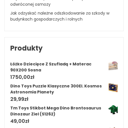
odwróconej osmozy
Jak odzyskać należne odszkodowanie za szkody w
budynkach gospodarczych i rolnych
Produkty
Łóżko Dziecięce Z Szufladą + Materac
90X200 Sosna
1750,00
zł
Dino Toys Puzzle Klasyczne 300El. Kosmos
Astronomia Planety
29,99
zł
Tm Toys Stikbot Mega Dino Brontosaurus
Dinozaur Ziel (S1262)
49,00
zł