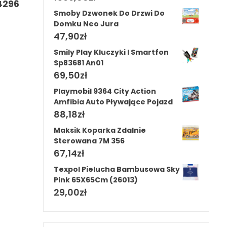
 4296
Smoby Dzwonek Do Drzwi Do
Domku Neo Jura
47,90
zł
Smily Play Kluczyki I Smartfon
Sp83681 An01
69,50
zł
Playmobil 9364 City Action
Amfibia Auto Pływające Pojazd
88,18
zł
Maksik Koparka Zdalnie
Sterowana 7M 356
67,14
zł
Texpol Pielucha Bambusowa Sky
Pink 65X65Cm (26013)
29,00
zł