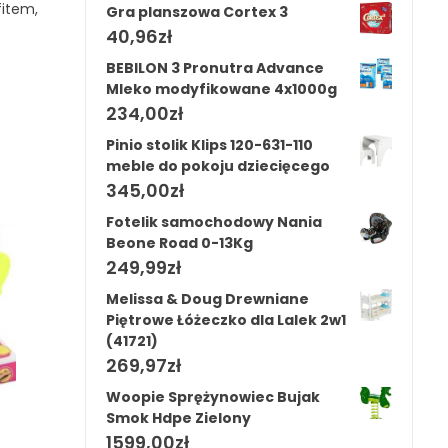
fitem,
Gra planszowa Cortex 3
40,96
zł
BEBILON 3 Pronutra Advance
Mleko modyfikowane 4x1000g
234,00
zł
Pinio stolik Klips 120-631-110
meble do pokoju dziecięcego
345,00
zł
Fotelik samochodowy Nania
Beone Road 0-13Kg
249,99
zł
Melissa & Doug Drewniane
Piętrowe Łóżeczko dla Lalek 2w1
(41721)
269,97
zł
Woopie Sprężynowiec Bujak
Smok Hdpe Zielony
1599,00
zł