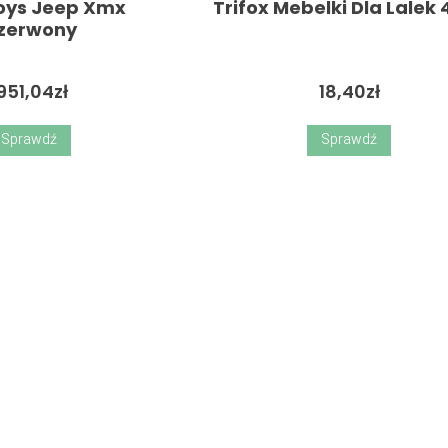
oys Jeep Xmx
Trifox Mebelki Dla Lalek
zerwony
951,04
zł
18,40
zł
Sprawdź
Sprawdź