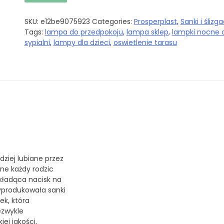
SKU:
e12be9075923
Categories:
Prosperplast
,
Sanki i ślizg
Tags:
lampa do przedpokoju
,
lampa sklep
,
lampki nocne 
sypialni
,
lampy dla dzieci
,
oswietlenie tarasu
ziej lubiane przez
zne każdy rodzic
 kładąca nacisk na
yprodukowała sanki
ek, która
ezwykle
ej jakości,