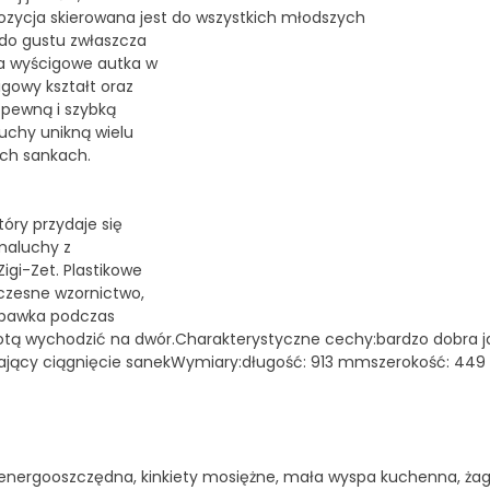
pozycja skierowana jest do wszystkich młodszych
do gustu zwłaszcza
na wyścigowe autka w
igowy kształt oraz
 pewną i szybką
uchy unikną wielu
kich sankach.
óry przydaje się
 maluchy z
igi-Zet. Plastikowe
oczesne wzornictwo,
zabawka podczas
otą wychodzić na dwór.Charakterystyczne cechy:bardzo dobra j
iający ciągnięcie sanekWymiary:długość: 913 mmszerokość: 449
 energooszczędna, kinkiety mosiężne, mała wyspa kuchenna, żag