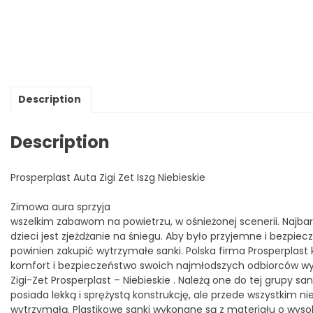
Description
Description
Prosperplast Auta Zigi Zet Iszg Niebieskie
Zimowa aura sprzyja
wszelkim zabawom na powietrzu, w ośnieżonej scenerii. Najbard
dzieci jest zjeżdżanie na śniegu. Aby było przyjemne i bezpiec
powinien zakupić wytrzymałe sanki. Polska firma Prosperplast
komfort i bezpieczeństwo swoich najmłodszych odbiorców w
Zigi-Zet Prosperplast – Niebieskie . Należą one do tej grupy san
posiada lekką i sprężystą konstrukcję, ale przede wszystkim ni
wytrzymałą. Plastikowe sanki wykonane są z materiału o wysoki