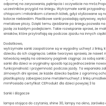
odpornej na zarysowania, pęknięcia i oczywiście na mróz.Pro
uczestników przygód na śniegu. Wytrzymałe sanki przypadną 
chłopcom i miłośnikom czterech kółek, gdyż stylizowane są 
kolorze niebieskim. Plastikowe sanki posiadają opływowy, wyśc
metalowe płozy. Dzięki temu zjeżdżanie po śniegu pozwala na
jazdę za każdym podejściem. Takie rozwiązanie sprawi, że mal
siniaków, które przytrafiają się podczas zjazdu na innych cięż
Dodatkowo,
wytrzymałe sanki zaopatrzone są w wygodny uchwyt z linką, kt
dziecku do ich ciągnięcia. Lekkie tworzywo sprawia, że nawet
łatwością wejdą na ośnieżony pagórek ciągnąc za sobą sanki Z
sanki dla dzieci w oryginalny sposób łączą jednocześnie now
funkcjonalność i przyjemność podczas jazdy. Ta wspaniała 
zimowych dni sprawi, że każde dziecko będzie z ogromną och
plastikupłozy zabezpieczone metalemuchwyt z linką umożliw
mmPosiada certyfikat CEProdukt dla dzieci powyżej 3 la
Sanki i ślizgacze
lampa stojąca do czytania, shine 30, lampy na okno, żarówka