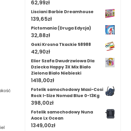
62,99
zł
Lisciani Barbie Dreamhouse
139,65
zł
Pictomania (Druga Edycja)
32,88
zł
Goki Krosna Tkackie 58988
42,90
zł
Elior Szafa Dwudrzwiowa Dla
Dziecka Happy 3X Mix Biało
Zielona Biało Niebieski
1418,00
zł
Fotelik samochodowy Maxi-Cosi
akość
Rock I-Size Nomad Blue 0-13Kg
398,00
zł
Fotelik samochodowy Nuna
Aace Lx Ocean
1349,00
zł
iel