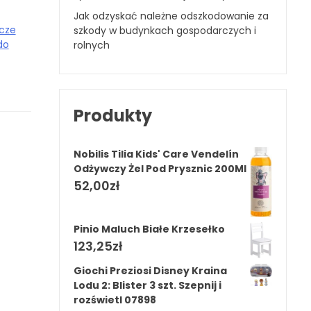
Jak odzyskać należne odszkodowanie za
acze
szkody w budynkach gospodarczych i
do
rolnych
Produkty
Nobilis Tilia Kids' Care Vendelín
Odżywczy Żel Pod Prysznic 200Ml
52,00
zł
Pinio Maluch Białe Krzesełko
123,25
zł
Giochi Preziosi Disney Kraina
Lodu 2: Blister 3 szt. Szepnij i
rozświetl 07898