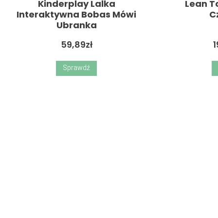
Kinderplay Lalka
Lean T
Interaktywna Bobas Mówi
C
Ubranka
59,89
zł
1
Sprawdź