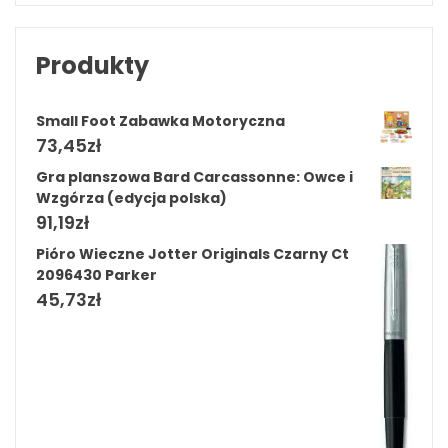
Produkty
Small Foot Zabawka Motoryczna
73,45
zł
Gra planszowa Bard Carcassonne: Owce i
Wzgórza (edycja polska)
91,19
zł
Pióro Wieczne Jotter Originals Czarny Ct
2096430 Parker
45,73
zł