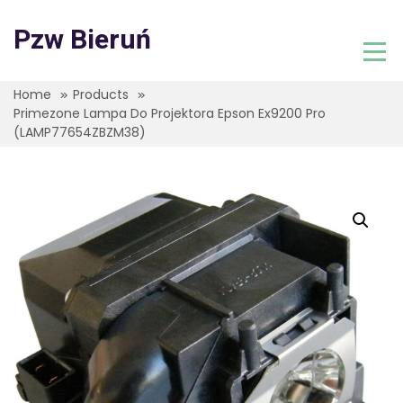
Skip
to
Pzw Bieruń
content
Home
Products
Primezone Lampa Do Projektora Epson Ex9200 Pro
(LAMP77654ZBZM38)