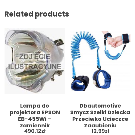
Related products
Lampa do
Dbautomotive
projektora EPSON
Smycz Szelki Dziecka
EB-455Wi –
Przeciwko Ucieczce
zamiennik
Zagubieniu
490,12
zł
12,99
zł
oryginalnej lampy