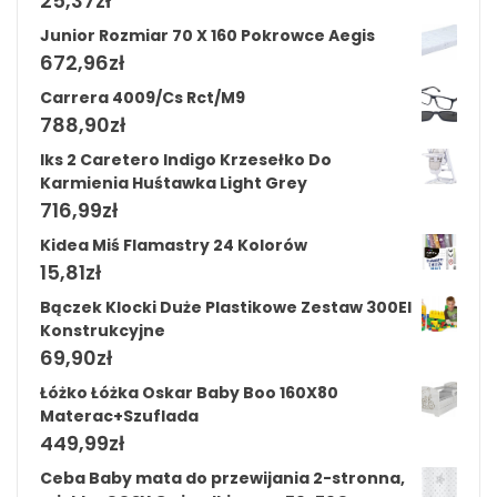
25,37
zł
Junior Rozmiar 70 X 160 Pokrowce Aegis
672,96
zł
Carrera 4009/Cs Rct/M9
788,90
zł
Iks 2 Caretero Indigo Krzesełko Do
Karmienia Huśtawka Light Grey
716,99
zł
Kidea Miś Flamastry 24 Kolorów
15,81
zł
Bączek Klocki Duże Plastikowe Zestaw 300El
Konstrukcyjne
69,90
zł
Łóżko Łóżka Oskar Baby Boo 160X80
Materac+Szuflada
449,99
zł
Ceba Baby mata do przewijania 2-stronna,