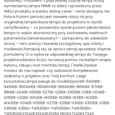
obudową / modułem z poprzedniej zużytej lampy, którą
wymieniamy.Lampa PRIME to dobry i sprawdzony przez
WIELU produktu w bardzo dobrej cenie – teraz dostępny też
Polsce.Poziom jasności jest niewiele niższy niż przy
oryginalnej lampie.Nasza lampa do projektora to wyrób
certyfikowany – co potwierdza wysoki poziom jakości.Nasza
lampa to wybór ekonomiczny przy zachowaniu świetnych
parametrów.Zainteresowany? – zachęcamy do odwiedzin
strony – tam szerszy i bardziej szczegółowy opis oferty i
możliwości.Pamiętaj też, że oprócz samej sprzedaży chętnie
pomożemy Ci w wyborze odpowiedniej lampy do Twojego
projektora.Możesz liczyć na naszą pomoc na każdym etapie
wyboru, zakupu oraz montażu lampy / bańki.Zawsze
możesz do nas napisać czy zadzwonić.Kompleksowo
zadbamy o projektor oraz Twój komfort z jego
korzystania.Lampa pasuje do modeli:EpsonEB-940HEB-
945HEB-950WHEB-950WHVEB-955WHEB-965HEB-97HEB-
98HEB-S04EB-S130EB-S27EB-S29EB-S300EB-S31EB-U04EB-
U130EB-U32EB-W04EB-W130EB-W29EB-W31EB-W32EB-
W420EB-X04EB-X130EB-X27EB-X29EB-X30EB-X300EB-X31EB-
X350EB-X36EH-TW5210EH-TW5300EH-TW5350EH-
TW5350SEX3240EX5240EX5250 PROEX7240EX7240