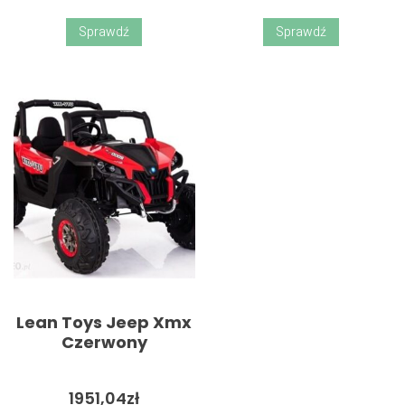
bez modułu
(ELPLP57)
Sprawdź
Sprawdź
Lean Toys Jeep Xmx
Czerwony
1951,04
zł