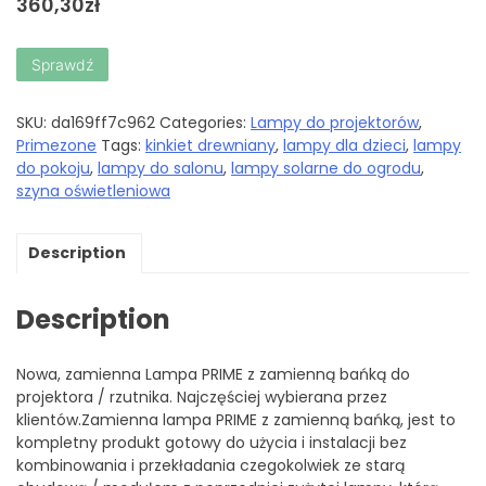
360,30
zł
Sprawdź
SKU:
da169ff7c962
Categories:
Lampy do projektorów
,
Primezone
Tags:
kinkiet drewniany
,
lampy dla dzieci
,
lampy
do pokoju
,
lampy do salonu
,
lampy solarne do ogrodu
,
szyna oświetleniowa
Description
Description
Nowa, zamienna Lampa PRIME z zamienną bańką do
projektora / rzutnika. Najczęściej wybierana przez
klientów.Zamienna lampa PRIME z zamienną bańką, jest to
kompletny produkt gotowy do użycia i instalacji bez
kombinowania i przekładania czegokolwiek ze starą