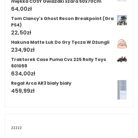
miękka COSY Gwiazdki szara 50x70Cm
64,00
zł
Tom Clancy's Ghost Recon Breakpoint (Gra
PS4)
22,50
zł
Hakuna Matte Łuk Do Gry Tęcza W Dżungli
234,90
zł
Traktorek Case Puma Cvx 225 Rolly Toys
601059
634,00
zł
Regał Arca AR3 biały biały
459,99
zł
zzzzz