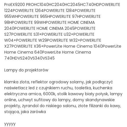
ProEX9200 PROHC1040HC2040HC2045HC740HDPOWERLITE
1224POWERLITE 1264POWERLITE 1284POWERLITE
955WHPOWERLITE 965HPOWERLITE 97HPOWERLITE
98HPOWERLITE 99WHPOWERLITE HOME CINEMA
2040POWERLITE HOME CINEMA 2045POWERLITE
S27POWERLITE S31+POWERLITE U32+POWERLITE
W04+POWERLITE W29POWERLITE W32+POWERLITE
X27POWERLITE X36+PowerLite Home Cinema 1040PowerLite
Home Cinema 640PowerLite Home Cinema
740HDVS240VS340VS345
Lampy do projektorów
klamka zlota, reflektor ogrodowy solarny, jak podłączyć
naświetlacz led z czujnikiem ruchu, toaletka, kuchenka
elektryczna amica, 6000k, stolik kawowy biały połysk, lampy
online, uchwyt sufitowy do lampy, domy skandynawskie
projekty, żyrandol do niskiego salonu, złote filiżanki do kawy,
stojąca, jaka żarówka
yyyyy