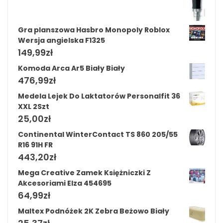
Gra planszowa Hasbro Monopoly Roblox
Wersja angielska F1325
149,99
zł
Komoda Arca Ar5 Biały Biały
476,99
zł
Medela Lejek Do Laktatorów Personalfit 36
XXL 2Szt
25,00
zł
Continental WinterContact TS 860 205/55
R16 91H FR
443,20
zł
Mega Creative Zamek Księżniczki Z
Akcesoriami Elza 454695
64,99
zł
Maltex Podnóżek 2K Zebra Beżowo Biały