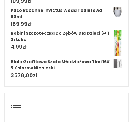
109,99
zł
Paco Rabanne Invictus Woda Toaletowa
50ml
189,99
zł
Bobini Szczoteczka Do Zębów Dla Dzieci 6+ 1
Sztuka
4,99
zł
Biało Grafitowa Szafa Młodzieżowa Timi 16X
5 Kolorów Niebieski
3578,00
zł
zzzzz