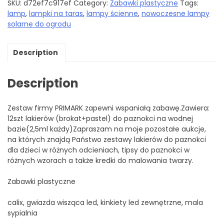
SKU:
d72ef7c917ef
Category:
Zabawki plastyczne
Tags:
lamp
,
lampki na taras
,
lampy ścienne
,
nowoczesne lampy
solarne do ogrodu
Description
Description
Zestaw firmy PRIMARK zapewni wspaniałą zabawę.Zawiera:
12szt lakierów (brokat+pastel) do paznokci na wodnej
bazie(2,5ml każdy)Zapraszam na moje pozostałe aukcje,
na których znajdą Państwo zestawy lakierów do paznokci
dla dzieci w różnych odcieniach, tipsy do paznokci w
różnych wzorach a także kredki do malowania twarzy.
Zabawki plastyczne
calix, gwiazda wisząca led, kinkiety led zewnętrzne, mala
sypialnia