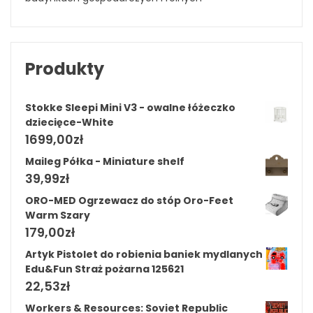
Produkty
Stokke Sleepi Mini V3 - owalne łóżeczko
dziecięce-White
1699,00
zł
Maileg Półka - Miniature shelf
39,99
zł
ORO-MED Ogrzewacz do stóp Oro-Feet
Warm Szary
179,00
zł
Artyk Pistolet do robienia baniek mydlanych
Edu&Fun Straż pożarna 125621
22,53
zł
Workers & Resources: Soviet Republic