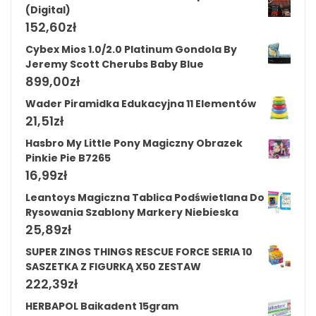
(Digital)
152,60
zł
Cybex Mios 1.0/2.0 Platinum Gondola By
Jeremy Scott Cherubs Baby Blue
899,00
zł
Wader Piramidka Edukacyjna 11 Elementów
21,51
zł
Hasbro My Little Pony Magiczny Obrazek
Pinkie Pie B7265
16,99
zł
Leantoys Magiczna Tablica Podświetlana Do
Rysowania Szablony Markery Niebieska
25,89
zł
SUPER ZINGS THINGS RESCUE FORCE SERIA 10
SASZETKA Z FIGURKĄ X50 ZESTAW
222,39
zł
HERBAPOL Baikadent 15gram