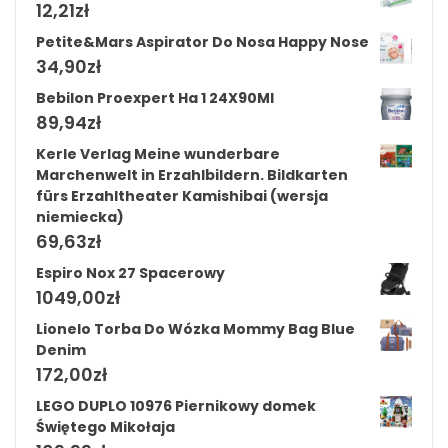
12,21
zł
Petite&Mars Aspirator Do Nosa Happy Nose
34,90
zł
Bebilon Proexpert Ha 1 24X90Ml
89,94
zł
Kerle Verlag Meine wunderbare
Marchenwelt in Erzahlbildern. Bildkarten
fürs Erzahltheater Kamishibai (wersja
niemiecka)
69,63
zł
Espiro Nox 27 Spacerowy
1049,00
zł
Lionelo Torba Do Wózka Mommy Bag Blue
Denim
172,00
zł
LEGO DUPLO 10976 Piernikowy domek
Świętego Mikołaja