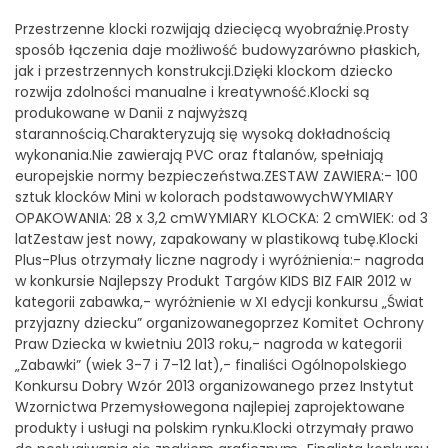
Przestrzenne klocki rozwijają dziecięcą wyobraźnię.Prosty
sposób łączenia daje możliwość budowyzarówno płaskich,
jak i przestrzennych konstrukcji.Dzięki klockom dziecko
rozwija zdolności manualne i kreatywność.Klocki są
produkowane w Danii z najwyższą
starannością.Charakteryzują się wysoką dokładnością
wykonania.Nie zawierają PVC oraz ftalanów, spełniają
europejskie normy bezpieczeństwa.ZESTAW ZAWIERA:- 100
sztuk klocków Mini w kolorach podstawowychWYMIARY
OPAKOWANIA: 28 x 3,2 cmWYMIARY KLOCKA: 2 cmWIEK: od 3
latZestaw jest nowy, zapakowany w plastikową tubę.Klocki
Plus-Plus otrzymały liczne nagrody i wyróżnienia:- nagroda
w konkursie Najlepszy Produkt Targów KIDS BIZ FAIR 2012 w
kategorii zabawka,- wyróżnienie w XI edycji konkursu „Świat
przyjazny dziecku” organizowanegoprzez Komitet Ochrony
Praw Dziecka w kwietniu 2013 roku,- nagroda w kategorii
„Zabawki” (wiek 3-7 i 7-12 lat),- finaliści Ogólnopolskiego
Konkursu Dobry Wzór 2013 organizowanego przez Instytut
Wzornictwa Przemysłowegona najlepiej zaprojektowane
produkty i usługi na polskim rynku.Klocki otrzymały prawo