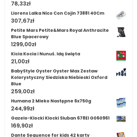
78,33
zł
Llorens Lalka Nico Con Cojin 73881 40Cm
307,67
zł
Petite Mars Petite&Mars Royal Anthracite
Blue Spacerowy
1299,00
zł
Kicia Kocia i Nunuś. Idą święta
21,00
zł
BabyStyle Oyster Oyster Max Zestaw
Kolorystyczny Siedziska Niebieski Oxford
Blue
259,00
zł
Humana 2 Mleko Następne 6x750g
244,99
zł
Gazelo-Klocki Klocki Sluban 678El G060961
169,90
zł
Dante Sequence for kids 42 karty