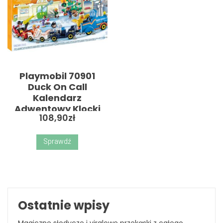
Playmobil 70901
Duck On Call
Kalendarz
Adwentowy Klocki
108,90
zł
Sprawdź
Ostatnie wpisy
Magiczne słodycze i viralowe przekąski z całego