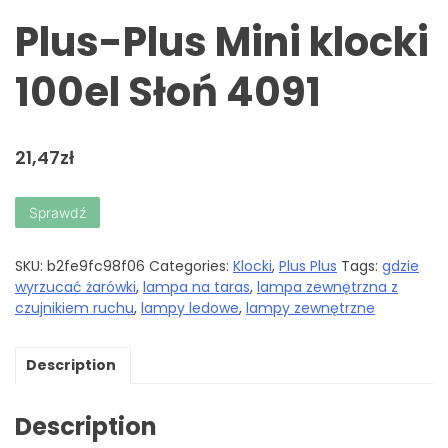
Plus-Plus Mini klocki
100el Słoń 4091
21,47
zł
Sprawdź
SKU:
b2fe9fc98f06
Categories:
Klocki
,
Plus Plus
Tags:
gdzie
wyrzucać żarówki
,
lampa na taras
,
lampa zewnętrzna z
czujnikiem ruchu
,
lampy ledowe
,
lampy zewnętrzne
Description
Description