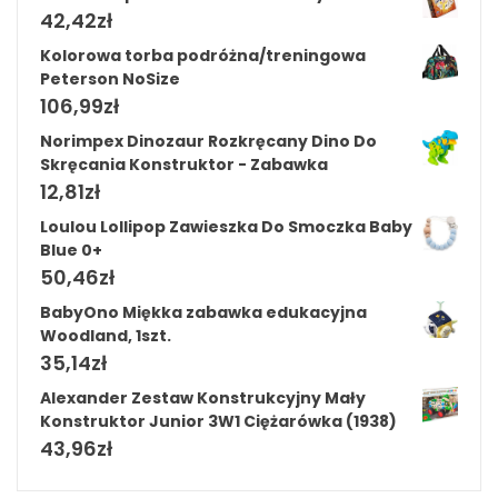
42,42
zł
Kolorowa torba podróżna/treningowa
Peterson NoSize
106,99
zł
Norimpex Dinozaur Rozkręcany Dino Do
Skręcania Konstruktor - Zabawka
12,81
zł
Loulou Lollipop Zawieszka Do Smoczka Baby
Blue 0+
50,46
zł
BabyOno Miękka zabawka edukacyjna
Woodland, 1szt.
35,14
zł
Alexander Zestaw Konstrukcyjny Mały
Konstruktor Junior 3W1 Ciężarówka (1938)
43,96
zł