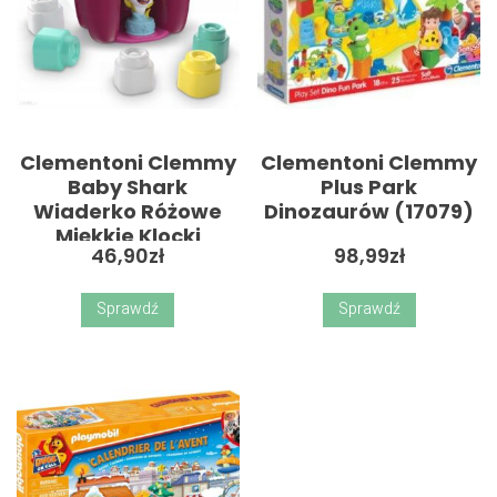
Clementoni Clemmy
Clementoni Clemmy
Baby Shark
Plus Park
Wiaderko Różowe
Dinozaurów (17079)
Miękkie Klocki
46,90
zł
98,99
zł
Sprawdź
Sprawdź