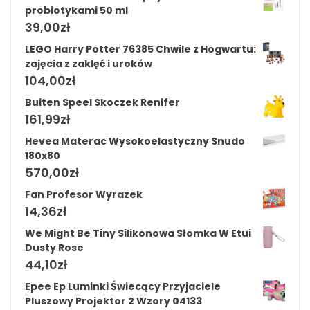
probiotykami 50 ml
39,00
zł
LEGO Harry Potter 76385 Chwile z Hogwartu:
zajęcia z zaklęć i uroków
104,00
zł
Buiten Speel Skoczek Renifer
161,99
zł
Hevea Materac Wysokoelastyczny Snudo
180x80
570,00
zł
Fan Profesor Wyrazek
14,36
zł
We Might Be Tiny Silikonowa Słomka W Etui
Dusty Rose
44,10
zł
Epee Ep Luminki Świecący Przyjaciele
Pluszowy Projektor 2 Wzory 04133