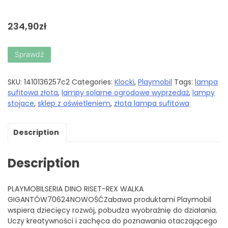
234,90
zł
Sprawdź
SKU:
1410136257c2
Categories:
Klocki
,
Playmobil
Tags:
lampa
sufitowa złota
,
lampy solarne ogrodowe wyprzedaż
,
lampy
stojace
,
sklep z oświetleniem
,
złota lampa sufitowa
Description
Description
PLAYMOBILSERIA DINO RISET-REX WALKA
GIGANTÓW70624NOWOŚĆZabawa produktami Playmobil
wspiera dziecięcy rozwój, pobudza wyobraźnię do działania.
Uczy kreatywności i zachęca do poznawania otaczającego