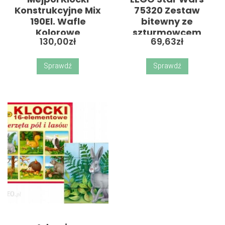
Konstrukcyjne Mix
75320 Zestaw
190El. Wafle
bitewny ze
Kolorowe
szturmowcem
130,00
zł
69,63
zł
śnieżnym
Sprawdź
Sprawdź