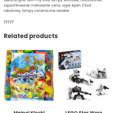
dekoracyjne, with my love, lampy sufitowe, novodvorski,
szpachlowanie malowanie cena, vype epen 3 kod
rabatowy, lampy ceramiczne włoskie
yyyyy
Related products
Mejpol Klocki
LEGO Star Wars