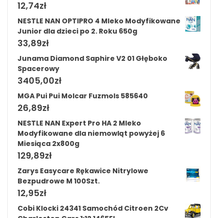
12,74
zł
NESTLE NAN OPTIPRO 4 Mleko Modyfikowane
Junior dla dzieci po 2. Roku 650g
33,89
zł
Junama Diamond Saphire V2 01 Głęboko
Spacerowy
3405,00
zł
MGA Pui Pui Molcar Fuzmols 585640
26,89
zł
NESTLE NAN Expert Pro HA 2 Mleko
Modyfikowane dla niemowląt powyżej 6
Miesiąca 2x800g
129,89
zł
Zarys Easycare Rękawice Nitrylowe
Bezpudrowe M 100Szt.
12,95
zł
Cobi Klocki 24341 Samochód Citroen 2Cv