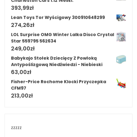
Charleston Cars 1:12 1465El.
393,99
zł
Lean Toys Tor Wyścigowy 300910648299
274,26
zł
LOL Surprise OMG Winter Lalka Disco Crystal
Star 559795 562634
249,00
zł
Babykajo Stołek Dziecięcy Z Powłoką
Antypoślizgową Niedźwiedzi - Niebieski
63,00
zł
Fisher-Price Rochome Klocki Przyczepka
CFM97
213,00
zł
zzzzz