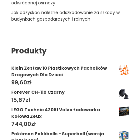
odwróconej osmozy
Jak odzyskać należne odszkodowanie za szkody w
budynkach gospodarczych i rolnych
Produkty
Klein Zestaw 10 Plastikowych Pachołków
Drogowych Dla Dzieci
99,60
zł
Forever CH-110 Czarny
15,67
zł
LEGO Technic 42081 Volvo Ładowarka
Kołowa Zeux
744,00
zł
Pokémon Pokéballs - Superball (wersja