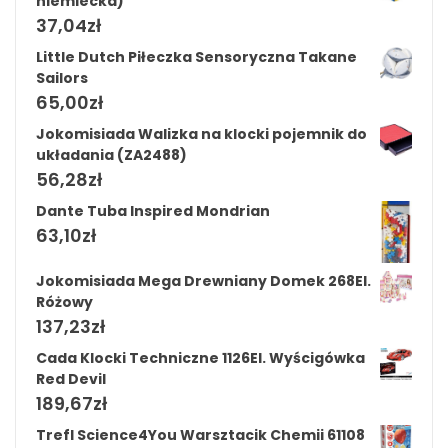
niemiecka)
37,04
zł
Little Dutch Piłeczka Sensoryczna Takane
Sailors
65,00
zł
Jokomisiada Walizka na klocki pojemnik do
układania (ZA2488)
56,28
zł
Dante Tuba Inspired Mondrian
63,10
zł
Jokomisiada Mega Drewniany Domek 268El.
Różowy
137,23
zł
Cada Klocki Techniczne 1126El. Wyścigówka
Red Devil
189,67
zł
Trefl Science4You Warsztacik Chemii 61108