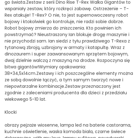
go świata.Zestaw z serii Dino Rise T-Rex Walka Gigantów to
wspaniały zestaw, który rozkręci zabawę. Ostrzeżenie – T-
Rex atakuje! T-Rex? O nie, to jest supernowoczesny robot
bojowy i ktokolwiek go kontroluje, nie radzi sobie dobrze.
Robot bojowy zmierza do zniszczenia. Kto powinien ich
powstrzymać? Nieustraszony Ian blokuje drogę maszynie i
nie przychodzi sam. Ian siedzi z tyłu prawdziwego T-Rexa z
tytanową zbroją, uzbrojony w armaty i katapultę. Wraz z
dinozaurem i super zaawansowanym sprzętem bojowym,
dwaj dzielnie walczą z maszyną na drodze. Rozpoczyna się
bitwa gigantów!Wymiary opakowania:
38×34,5x14cm.Zestawy i ich poszczególne elementy można
ze sobą dowolnie łączyć, a tym samym tworzyć nowe i
niepowtarzalne kombinacje.Zestaw przeznaczony jest
zgodnie z zaleceniami producenta dla dzieci z przedziału
wiekowego 5-10 lat.
Klocki
obrazy pejzaże wiosenne, lampa led na baterie castorama,
kuchnie oświetlenie, waska komoda biala, czarne świece