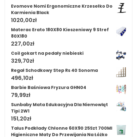
Evomove Nomi Ergonomiczne Krzesełko Do
Karmienia Black
1020,00
zł
Materac Erato 180X80 Kieszeniowy 9 Stref
80X180
227,00
zł
Coil gokart na pedały niebieski
329,70
zł
Regał Schodkowy Step Rs 40 Sonoma
496,10
zł
Barbie Baśniowa Fryzura GHN04
79,99
zł
Sunbaby Mata Edukacyjna Dla Niemowląt
Tipi 2W1
151,20
zł
Talus Podkłady Chłonne 60X90 25Szt 700Ml
Higieniczne Maty Do Przewijania Na Łóżko