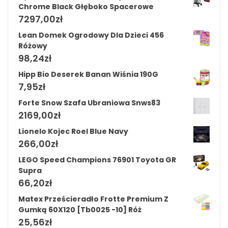
Chrome Black Głęboko Spacerowe
7297,00
zł
Lean Domek Ogrodowy Dla Dzieci 456
Różowy
98,24
zł
Hipp Bio Deserek Banan Wiśnia 190G
7,95
zł
Forte Snow Szafa Ubraniowa Snws83
2169,00
zł
Lionelo Kojec Roel Blue Navy
266,00
zł
LEGO Speed Champions 76901 Toyota GR
Supra
66,20
zł
Matex Prześcieradło Frotte Premium Z
Gumką 60X120 [Tb0025 -10] Róż
25,56
zł