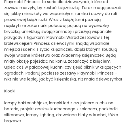
Playmobil Princess to seria dla dziewczynek, które od
zawsze marzyły, by zostać księżniczką. Teraz mogą poczuć
się jakby mieszkały we wspaniałym zamku i uczyły do roli
prawdziwej księżniczki. Wraz z książętami poznają
najskrytsze zakamarki pałaców, pojadą na wycieczkę
bryczką, umeblują swoją komnatę i przeżyją wspaniałe
przygody z figurkami Playmobil.Wśród zestawów z tej
królewskiejserii Princess dziewczynki znajdą wspaniałe
miejsca i scenki z życia księżniczek, dzięki którym zbudują
swoje własne królestwo oraz Akademię Księżniczek. Będą
miały okazję pojeździć na koniu, zatańczyć z księciem,
upiec coś w pałacowej kuchni czy zjeść piknik w książęcych
ogrodach. Podaruj pociesze zestawy Playmobil Princess –
nikt nie wie lepiej, jak być księżniczką, niż mała dziewczynka!
Klocki
lampy bakteriobójcze, lampki led z czujnikiem ruchu na
baterie, projekt aneksu kuchennego z salonem, podkładki
silikonowe, lampy lighting, drewniane blaty w kuchni, łóżko
brązowe