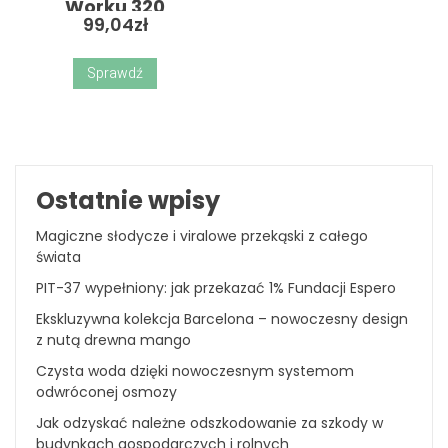
Worku 320
99,04
zł
Elementów
Sprawdź
Ostatnie wpisy
Magiczne słodycze i viralowe przekąski z całego
świata
PIT-37 wypełniony: jak przekazać 1% Fundacji Espero
Ekskluzywna kolekcja Barcelona – nowoczesny design
z nutą drewna mango
Czysta woda dzięki nowoczesnym systemom
odwróconej osmozy
Jak odzyskać należne odszkodowanie za szkody w
budynkach gospodarczych i rolnych