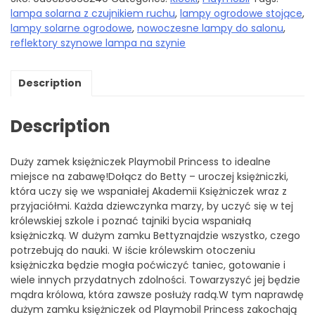
lampa solarna z czujnikiem ruchu
,
lampy ogrodowe stojące
,
lampy solarne ogrodowe
,
nowoczesne lampy do salonu
,
reflektory szynowe lampa na szynie
Description
Description
Duży zamek księżniczek Playmobil Princess to idealne
miejsce na zabawę!Dołącz do Betty – uroczej księżniczki,
która uczy się we wspaniałej Akademii Księżniczek wraz z
przyjaciółmi. Każda dziewczynka marzy, by uczyć się w tej
królewskiej szkole i poznać tajniki bycia wspaniałą
księżniczką. W dużym zamku Bettyznajdzie wszystko, czego
potrzebują do nauki. W iście królewskim otoczeniu
księżniczka będzie mogła poćwiczyć taniec, gotowanie i
wiele innych przydatnych zdolności. Towarzyszyć jej będzie
mądra królowa, która zawsze posłuży radą.W tym naprawdę
dużym zamku księżniczek od Playmobil Princess zakochają