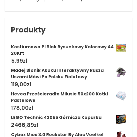
Produkty
Kostiumowo.Pl Blok Rysunkowy Kolorowy A4
20Krt
5,99
zł
Madej Słonik Akuku Interaktywny Rusza
Uszami Mówi Po Polsku Fioletowy
119,00
zł
Hevea Prześcieradło Milusie 90x200 Kotki
Pastelowe
178,00
zł
LEGO Technic 42055 Górnicza Koparka
2466,89
zł
Cybex Mios 3.0 Rockstar By Alec Voelkel