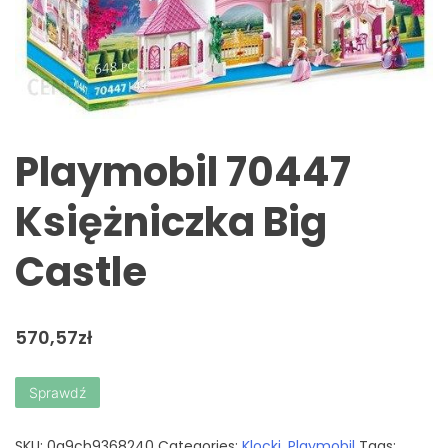
Playmobil 70447
Księżniczka Big
Castle
570,57
zł
Sprawdź
SKU:
0a9cb9368240
Categories:
Klocki
,
Playmobil
Tags: