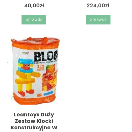
40,00
zł
224,00
zł
Sprawdź
Sprawdź
Leantoys Duży
Zestaw Klocki
Konstrukcyjne W