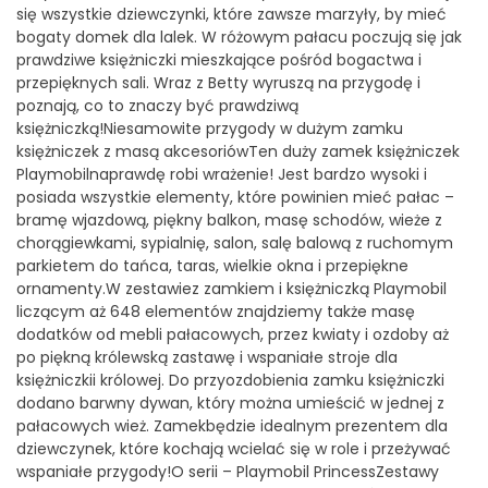
się wszystkie dziewczynki, które zawsze marzyły, by mieć
bogaty domek dla lalek. W różowym pałacu poczują się jak
prawdziwe księżniczki mieszkające pośród bogactwa i
przepięknych sali. Wraz z Betty wyruszą na przygodę i
poznają, co to znaczy być prawdziwą
księżniczką!Niesamowite przygody w dużym zamku
księżniczek z masą akcesoriówTen duży zamek księżniczek
Playmobilnaprawdę robi wrażenie! Jest bardzo wysoki i
posiada wszystkie elementy, które powinien mieć pałac –
bramę wjazdową, piękny balkon, masę schodów, wieże z
chorągiewkami, sypialnię, salon, salę balową z ruchomym
parkietem do tańca, taras, wielkie okna i przepiękne
ornamenty.W zestawiez zamkiem i księżniczką Playmobil
liczącym aż 648 elementów znajdziemy także masę
dodatków od mebli pałacowych, przez kwiaty i ozdoby aż
po piękną królewską zastawę i wspaniałe stroje dla
księżniczkii królowej. Do przyozdobienia zamku księżniczki
dodano barwny dywan, który można umieścić w jednej z
pałacowych wież. Zamekbędzie idealnym prezentem dla
dziewczynek, które kochają wcielać się w role i przeżywać
wspaniałe przygody!O serii – Playmobil PrincessZestawy