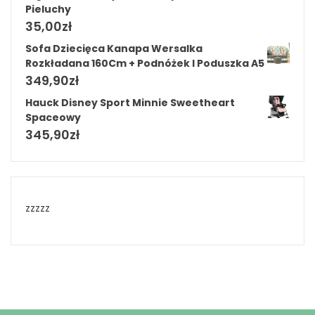
Pieluchy
35,00
zł
Sofa Dziecięca Kanapa Wersalka
Rozkładana 160Cm + Podnóżek I Poduszka A5
349,90
zł
Hauck Disney Sport Minnie Sweetheart
Spaceowy
345,90
zł
zzzzz