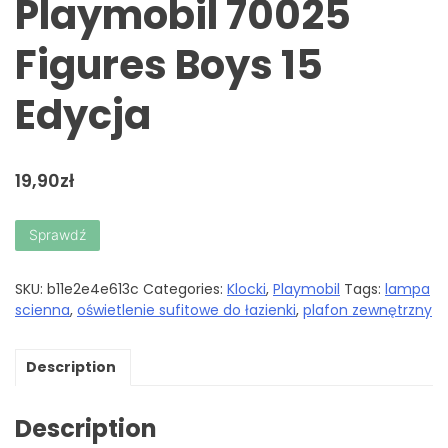
Playmobil 70025
Figures Boys 15
Edycja
19,90
zł
Sprawdź
SKU:
b11e2e4e613c
Categories:
Klocki
,
Playmobil
Tags:
lampa
scienna
,
oświetlenie sufitowe do łazienki
,
plafon zewnętrzny
Description
Description