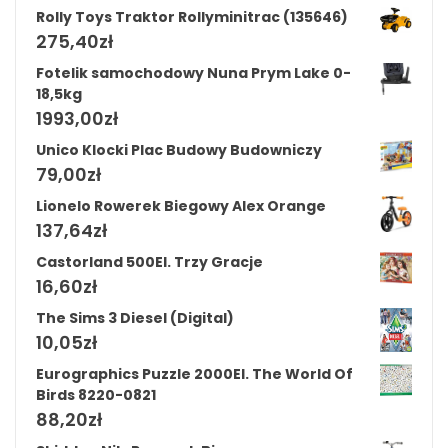
Rolly Toys Traktor Rollyminitrac (135646)
275,40
zł
Fotelik samochodowy Nuna Prym Lake 0-
18,5kg
1993,00
zł
Unico Klocki Plac Budowy Budowniczy
79,00
zł
Lionelo Rowerek Biegowy Alex Orange
137,64
zł
Castorland 500El. Trzy Gracje
16,60
zł
The Sims 3 Diesel (Digital)
10,05
zł
Eurographics Puzzle 2000El. The World Of
Birds 8220-0821
88,20
zł