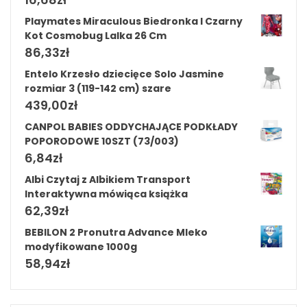
Playmates Miraculous Biedronka I Czarny
Kot Cosmobug Lalka 26 Cm
86,33
zł
Entelo Krzesło dziecięce Solo Jasmine
rozmiar 3 (119-142 cm) szare
439,00
zł
CANPOL BABIES ODDYCHAJĄCE PODKŁADY
POPORODOWE 10SZT (73/003)
6,84
zł
Albi Czytaj z Albikiem Transport
Interaktywna mówiąca książka
62,39
zł
BEBILON 2 Pronutra Advance Mleko
modyfikowane 1000g
58,94
zł