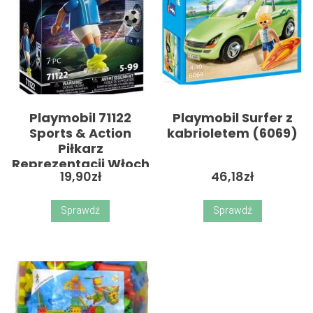
Playmobil 71122
Playmobil Surfer z
Sports & Action
kabrioletem (6069)
Piłkarz
Reprezentacji Włoch
19,90
zł
46,18
zł
Sprawdź
Sprawdź