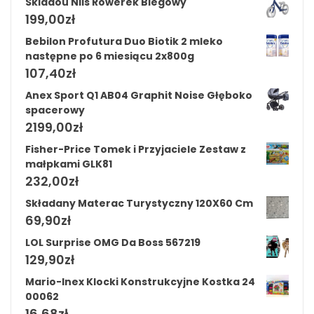
Skiddou Nils Rowerek Biegowy
199,00
zł
Bebilon Profutura Duo Biotik 2 mleko
następne po 6 miesiącu 2x800g
107,40
zł
Anex Sport Q1 AB04 Graphit Noise Głęboko
spacerowy
2199,00
zł
Fisher-Price Tomek i Przyjaciele Zestaw z
małpkami GLK81
232,00
zł
Składany Materac Turystyczny 120X60 Cm
69,90
zł
LOL Surprise OMG Da Boss 567219
129,90
zł
Mario-Inex Klocki Konstrukcyjne Kostka 24
00062
16,68
zł