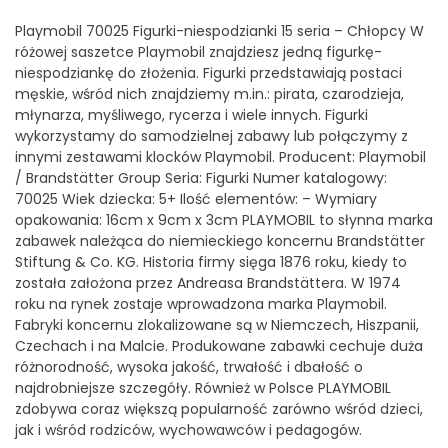
Playmobil 70025 Figurki-niespodzianki 15 seria – Chłopcy W
różowej saszetce Playmobil znajdziesz jedną figurkę-
niespodziankę do złożenia. Figurki przedstawiają postaci
męskie, wśród nich znajdziemy m.in.: pirata, czarodzieja,
młynarza, myśliwego, rycerza i wiele innych. Figurki
wykorzystamy do samodzielnej zabawy lub połączymy z
innymi zestawami klocków Playmobil. Producent: Playmobil
/ Brandstätter Group Seria: Figurki Numer katalogowy:
70025 Wiek dziecka: 5+ Ilość elementów: – Wymiary
opakowania: 16cm x 9cm x 3cm PLAYMOBIL to słynna marka
zabawek należąca do niemieckiego koncernu Brandstätter
Stiftung & Co. KG. Historia firmy sięga 1876 roku, kiedy to
została założona przez Andreasa Brandstättera. W 1974
roku na rynek zostaje wprowadzona marka Playmobil.
Fabryki koncernu zlokalizowane są w Niemczech, Hiszpanii,
Czechach i na Malcie. Produkowane zabawki cechuje duża
różnorodność, wysoka jakość, trwałość i dbałość o
najdrobniejsze szczegóły. Również w Polsce PLAYMOBIL
zdobywa coraz większą popularność zarówno wśród dzieci,
jak i wśród rodziców, wychowawców i pedagogów.