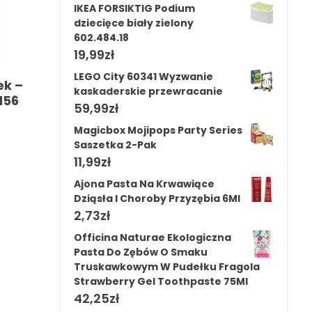
IKEA FORSIKTIG Podium
dziecięce biały zielony
602.484.18
19,99
zł
LEGO City 60341 Wyzwanie
ek –
kaskaderskie przewracanie
d56
59,99
zł
Magicbox Mojipops Party Series
Saszetka 2-Pak
11,99
zł
Ajona Pasta Na Krwawiące
Dziąsła I Choroby Przyzębia 6Ml
2,73
zł
Officina Naturae Ekologiczna
Pasta Do Zębów O Smaku
Truskawkowym W Pudełku Fragola
Strawberry Gel Toothpaste 75Ml
42,25
zł