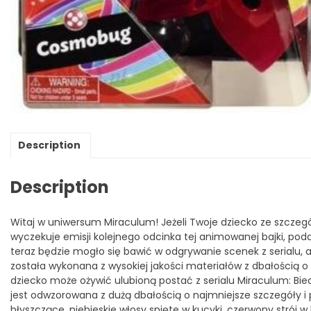
Description
Description
Witaj w uniwersum Miraculum! Jeżeli Twoje dziecko ze szczegól
wyczekuje emisji kolejnego odcinka tej animowanej bajki, po
teraz będzie mogło się bawić w odgrywanie scenek z serialu, a
została wykonana z wysokiej jakości materiałów z dbałością 
dziecko może ożywić ulubioną postać z serialu Miraculum: Bi
jest odwzorowana z dużą dbałością o najmniejsze szczegóły i
błyszczące, niebieskie włosy spięte w kucyki, czerwony strój 