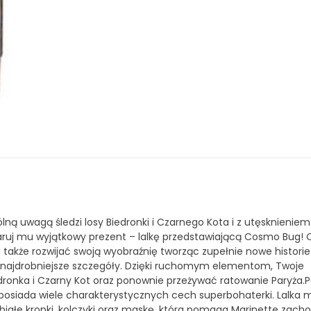
ną uwagą śledzi losy Biedronki i Czarnego Kota i z utęsknieniem
daruj mu wyjątkowy prezent – lalkę przedstawiającą Cosmo Bug! 
 także rozwijać swoją wyobraźnię tworząc zupełnie nowe historie.
o najdrobniejsze szczegóły. Dzięki ruchomym elementom, Twoje
edronka i Czarny Kot oraz ponownie przeżywać ratowanie Paryża.
 posiada wiele charakterystycznych cech superbohaterki. Lalka 
w białe kropki, kolczyki oraz maskę, która pomaga Marinette zac