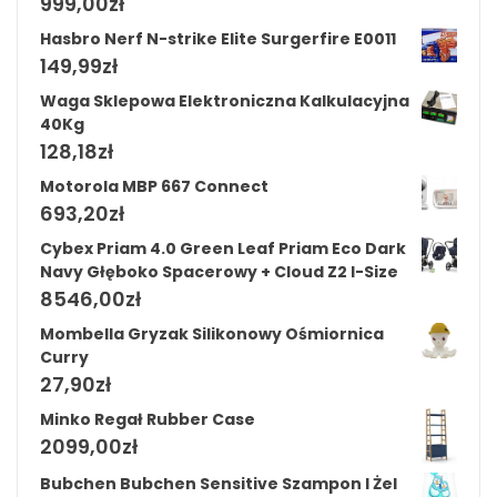
999,00
zł
Hasbro Nerf N-strike Elite Surgerfire E0011
149,99
zł
Waga Sklepowa Elektroniczna Kalkulacyjna
40Kg
128,18
zł
Motorola MBP 667 Connect
693,20
zł
Cybex Priam 4.0 Green Leaf Priam Eco Dark
Navy Głęboko Spacerowy + Cloud Z2 I-Size
8546,00
zł
Mombella Gryzak Silikonowy Ośmiornica
Curry
27,90
zł
Minko Regał Rubber Case
2099,00
zł
Bubchen Bubchen Sensitive Szampon I Żel