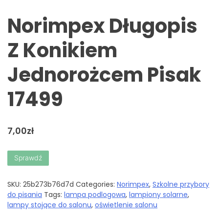
Norimpex Długopis
Z Konikiem
Jednorożcem Pisak
17499
7,00
zł
Sprawdź
SKU:
25b273b76d7d
Categories:
Norimpex
,
Szkolne przybory
do pisania
Tags:
lampa podlogowa
,
lampiony solarne
,
lampy stojące do salonu
,
oświetlenie salonu