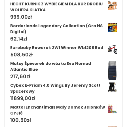
HECHT KURNIK Z WYBIEGIEM DLA KUR DROBIU
WOLIERA KLATKA
999,00
zł
Borderlands Legendary Collection (Gra NS
Digital)
62,14
zł
Eurobaby Rowerek 2W1 Winner Wb1208 Red
508,50
zł
Mutsy Śpiworek do wózka Evo Nomad
Atlantic Blue
217,60
zł
Cybex E-Priam 4.0 Wings By Jeremy Scott
Spacerowy
11899,00
zł
Mattel Enchantimals Mały Domek Jelonków
GYJ18
100,50
zł