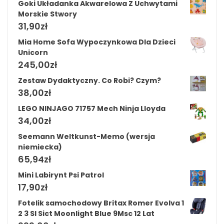
Goki Układanka Akwarelowa Z Uchwytami
Morskie Stwory
31,90
zł
Mia Home Sofa Wypoczynkowa Dla Dzieci
Unicorn
245,00
zł
Zestaw Dydaktyczny. Co Robi? Czym?
38,00
zł
LEGO NINJAGO 71757 Mech Ninja Lloyda
34,00
zł
Seemann Weltkunst-Memo (wersja
niemiecka)
65,94
zł
Mini Labirynt Psi Patrol
17,90
zł
Fotelik samochodowy Britax Romer Evolva 1
2 3 Sl Sict Moonlight Blue 9Msc 12 Lat