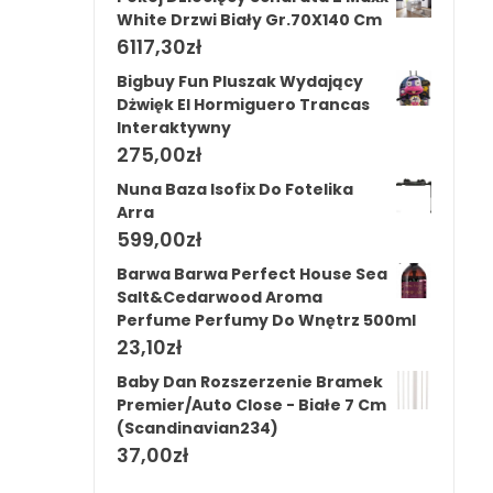
White Drzwi Biały Gr.70X140 Cm
6117,30
zł
Bigbuy Fun Pluszak Wydający
Dżwięk El Hormiguero Trancas
Interaktywny
275,00
zł
Nuna Baza Isofix Do Fotelika
Arra
599,00
zł
Barwa Barwa Perfect House Sea
Salt&Cedarwood Aroma
Perfume Perfumy Do Wnętrz 500ml
23,10
zł
Baby Dan Rozszerzenie Bramek
Premier/Auto Close - Białe 7 Cm
(Scandinavian234)
37,00
zł