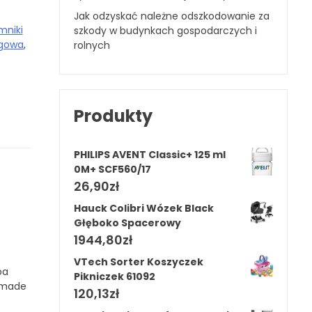
Jak odzyskać należne odszkodowanie za
mniki
szkody w budynkach gospodarczych i
gowa
,
rolnych
Produkty
PHILIPS AVENT Classic+ 125 ml
0M+ SCF560/17
26,90
zł
Hauck Colibri Wózek Black
Głęboko Spacerowy
1944,80
zł
VTech Sorter Koszyczek
pa
Pikniczek 61092
ndmade
120,13
zł