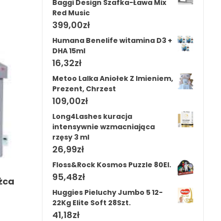
Baggi Design Szafka-Ława Mix
Red Music
399,00
zł
Humana Benelife witamina D3 +
DHA 15ml
16,32
zł
Metoo Lalka Aniołek Z Imieniem,
Prezent, Chrzest
109,00
zł
Long4Lashes kuracja
intensywnie wzmacniająca
rzęsy 3 ml
26,99
zł
Floss&Rock Kosmos Puzzle 80El.
95,48
zł
żca
Huggies Pieluchy Jumbo 5 12-
22Kg Elite Soft 28Szt.
41,18
zł