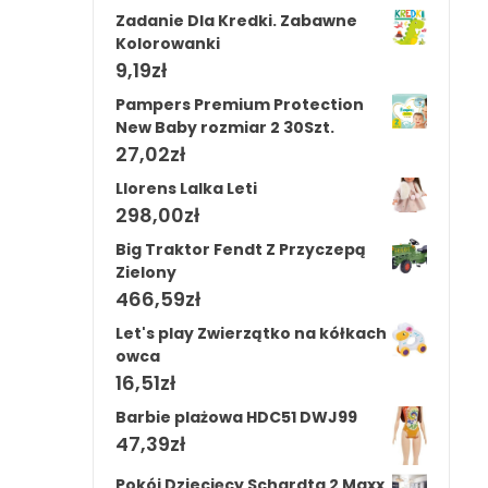
Zadanie Dla Kredki. Zabawne
Kolorowanki
9,19
zł
Pampers Premium Protection
New Baby rozmiar 2 30Szt.
27,02
zł
Llorens Lalka Leti
298,00
zł
Big Traktor Fendt Z Przyczepą
Zielony
466,59
zł
Let's play Zwierzątko na kółkach
owca
16,51
zł
Barbie plażowa HDC51 DWJ99
47,39
zł
Pokój Dziecięcy Schardta 2 Maxx