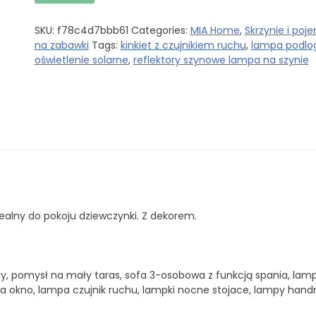
SKU:
f78c4d7bbb61
Categories:
MIA Home
,
Skrzynie i poje
na zabawki
Tags:
kinkiet z czujnikiem ruchu
,
lampa podlo
oświetlenie solarne
,
reflektory szynowe lampa na szynie
dealny do pokoju dziewczynki. Z dekorem.
y, pomysł na mały taras, sofa 3-osobowa z funkcją spania, lam
 na okno, lampa czujnik ruchu, lampki nocne stojace, lampy ha