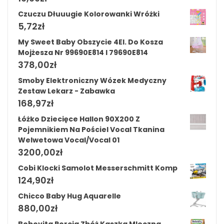
Czuczu Dłuuugie Kolorowanki Wróżki
5,72
zł
My Sweet Baby Obszycie 4El. Do Kosza
Mojżesza Nr 99690E814 I 79690E814
378,00
zł
Smoby Elektroniczny Wózek Medyczny
Zestaw Lekarz - Zabawka
168,97
zł
Łóżko Dziecięce Hallon 90X200 Z
Pojemnikiem Na Pościel Vocal Tkanina
Welwetowa Vocal/Vocal 01
3200,00
zł
Cobi Klocki Samolot Messerschmitt Komp
124,90
zł
Chicco Baby Hug Aquarelle
880,00
zł