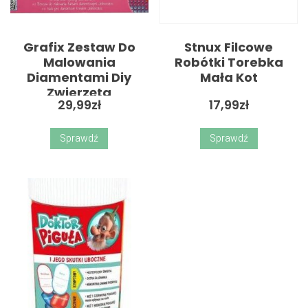
Grafix Zestaw Do
Stnux Filcowe
Malowania
Robótki Torebka
Diamentami Diy
Mała Kot
Zwierzęta
29,99
zł
17,99
zł
Sprawdź
Sprawdź