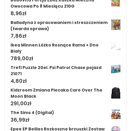
Bobovita Porcja Zbóż Kaszka Mleczna
Owocowa Po 8 Miesiącu 210G
8,96
zł
Balladyna z opracowaniem i streszczeniem
(twarda oprawa)
7,86
zł
Ikea Minnen Łóżko Rosnące Rama + Dno
Biały
789,00
zł
Trefl Puzzle 20el. Psi Patrol Chase pojazd
21071
4,80
zł
Kidzroom Zmiana Plecaka Care Over The
Moon Black
291,00
zł
The Sims 4 (Digital)
36,99
zł
Epee EP Bellies Rozkoszne brzuszki Zestaw