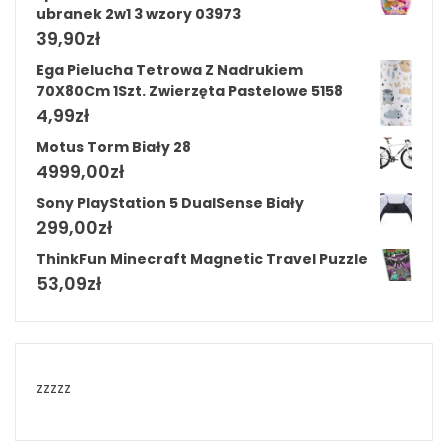
ubranek 2w1 3 wzory 03973
39,90
zł
Ega Pielucha Tetrowa Z Nadrukiem
70X80Cm 1Szt. Zwierzęta Pastelowe 5158
4,99
zł
Motus Torm Biały 28
4999,00
zł
Sony PlayStation 5 DualSense Biały
299,00
zł
ThinkFun Minecraft Magnetic Travel Puzzle
53,09
zł
zzzzz