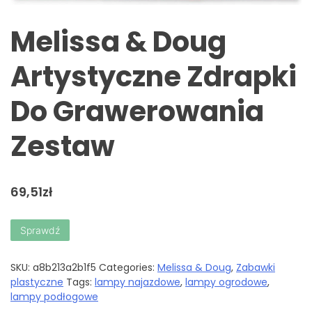
Melissa & Doug
Artystyczne Zdrapki
Do Grawerowania
Zestaw
69,51
zł
Sprawdź
SKU:
a8b213a2b1f5
Categories:
Melissa & Doug
,
Zabawki
plastyczne
Tags:
lampy najazdowe
,
lampy ogrodowe
,
lampy podłogowe