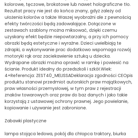
kolorowe, tęczowe, brokatowe lub nawet holograficzne tło.
Rezultat pracy nie jest do końca znany, gdyż zależy od
ułożenia kolorów a także Waszej wyobraźni ale z pewnością
efekty twórczości będą zadowalające. Dołączone w
zestawach szablony można miksować, dzięki czemu
uzyskany efekt będzie niepowtarzalny, a przy ich pomocy
obrazki będą estetyczne i wyraźne. Dzieci uwielbiają te
zdrapki, a wykonywanie prac dodatkowo wspomaga rozwój
motoryki rąk oraz zaciekawienie sztuką u dziecka.
Wydrapane obrazki można oprawić w ramkę i powiesić na
ścianie. Produkt idealny do przedszkoli i szkół.Wiek:
4+Referencja: ZEST40_MELISSADeklaracja zgodności CEOpis
produktu stanowi przedmiot autorskich praw majątkowych,
praw własności przemysłowej, w tym praw z rejestracji
znaków towarowych oraz praw do baz danych i jako takie
korzystają z ustawowej ochrony prawnej. Jego powielanie,
kopiowanie i używanie jest zabronione.
Zabawki plastyczne
lampa stojąca ledowa, pokój dla chłopca traktory, biurka