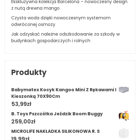
Ekskluzywna kolekcja Barcelona – nowoczesny design
z nutą drewna mango
Czysta woda dzięki nowoczesnym systemom
odwróconej osmozy
Jak odzyskać należne odszkodowanie za szkody w
budynkach gospodarczych i rolnych
Produkty
Babymatex Kocyk Kangoo Mini Z Rękawami I
Kieszonką 70X90Cm
53,99
zł
B. Toys Pszczółka Jeździk Boom Buggy
259,00
zł
MICROLIFE NAKŁADKA SILIKONOWA R. S
19,99
zł