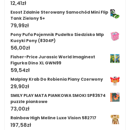
12,41
zł
Exost Zdalnie Sterowany Samochód Mini Flip
Tank Zielony 5+
79,99
zł
Pony Pufa Pojemnik Pudełko Siedzisko Mlp
Kucyki Pony (8304P)
56,00
zł
Fisher-Price Jurassic World Imaginext
Figurka Dino XL GWN99
59,54
zł
Malplay Krab Do Robienia Piany Czerwony
29,90
zł
SMILY PLAY MATA PIANKOWA SMOKI SP83574
puzzle piankowe
73,00
zł
Rainbow High Meline Luxe Vision 582717
197,58
zł