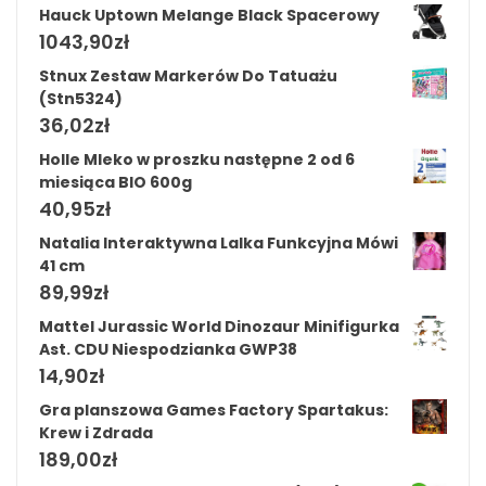
Hauck Uptown Melange Black Spacerowy
1043,90
zł
Stnux Zestaw Markerów Do Tatuażu
(Stn5324)
36,02
zł
Holle Mleko w proszku następne 2 od 6
miesiąca BIO 600g
40,95
zł
Natalia Interaktywna Lalka Funkcyjna Mówi
41 cm
89,99
zł
Mattel Jurassic World Dinozaur Minifigurka
Ast. CDU Niespodzianka GWP38
14,90
zł
Gra planszowa Games Factory Spartakus:
Krew i Zdrada
189,00
zł