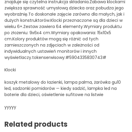
znajduje się czytelna instrukcja składania.Zabawa klockami
zwiększa sprawność umysłową dziecka oraz pobudza jego
wyobraźnię.To doskonałe zajęcie zarówno dla małych, jak i
dużych konstruktorów.Klocki przeznaczone są dla dzieci w
wieku 6+.Zestaw zawiera 64 elementy.Wymiary produktu
po złożeniu: 9x6x4 cm.Wymiary opakowania: 15x10x5
cm.Kolory produktów mogą się różnić od tych
zamieszczonych na zdjęciach w zależności od
indywidualnych ustawień monitorów i innych
wyświetlaczy.tokenserwisowy:#5904335830743#
Klocki
koszyk metalowy do łazienki, lampa palma, żarówka gu10
led, sadzonki pomidorów — kiedy sadzić, lampka led na
baterie dla dzieci, oświetlenie sufitowe na listwie
yyyyy
Related products