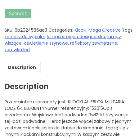
Sprawdź
SKU:
6b2924586ae3
Categories:
Klocki
,
Mega Creative
Tags:
kinkiety do sypialni
,
lampa stojąca designerska
,
lampy
wiszące
,
oświetlenie szynowe
,
reflektory zewnętrzne
,
żarówka led
Description
Description
Przedmiotem sprzedaży jest: KLOCKI ALLEBLOX MILITARIA
ŁÓDŹ 64 ELEMENTYNumer referencyjny: 153015Opis
przedmiotu: Wojskowa łódź podwodna 3w1Złóż trzy wersje
tej łodzi podwodnej. Teraz jeszcze więcej zabawy z jednym
zestawem.Klocki są lekkie i łatwe do składania. Łączą się z
innymi klockami konstrukcyjnymi.W każdym zestawie