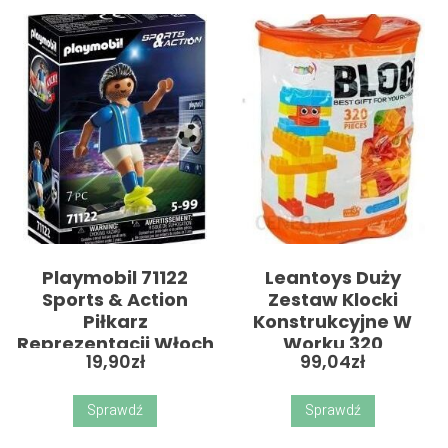
Playmobil 71122
Leantoys Duży
Sports & Action
Zestaw Klocki
Piłkarz
Konstrukcyjne W
Reprezentacji Włoch
Worku 320
19,90
zł
99,04
zł
Elementów
Sprawdź
Sprawdź