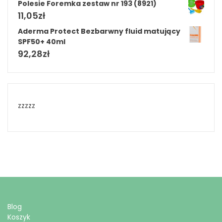
Polesie Foremka zestaw nr 193 (8921)
11,05
zł
Aderma Protect Bezbarwny fluid matujący
SPF50+ 40ml
92,28
zł
zzzzz
Blog
Koszyk