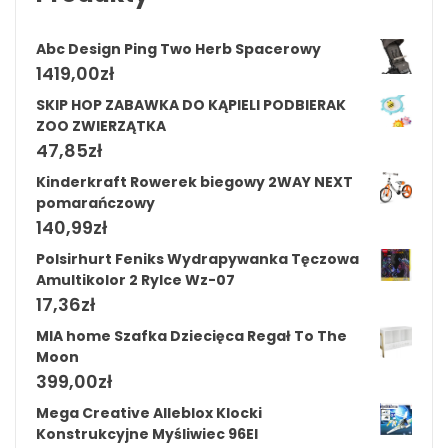
Abc Design Ping Two Herb Spacerowy
1419,00
zł
SKIP HOP ZABAWKA DO KĄPIELI PODBIERAK
ZOO ZWIERZĄTKA
47,85
zł
Kinderkraft Rowerek biegowy 2WAY NEXT
pomarańczowy
140,99
zł
Polsirhurt Feniks Wydrapywanka Tęczowa
Amultikolor 2 Rylce Wz-07
17,36
zł
MIA home Szafka Dziecięca Regał To The
Moon
399,00
zł
Mega Creative Alleblox Klocki
Konstrukcyjne Myśliwiec 96El