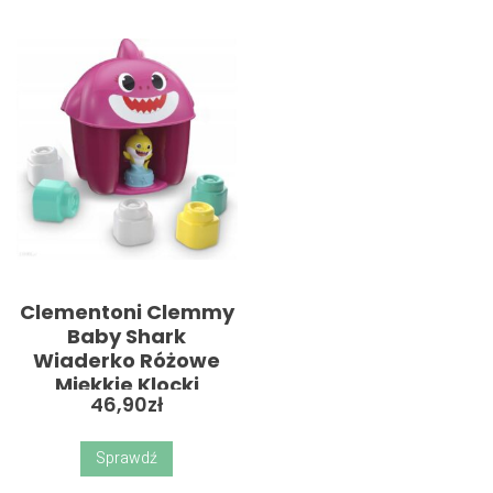
Clementoni Clemmy
Baby Shark
Wiaderko Różowe
Miękkie Klocki
46,90
zł
Sprawdź