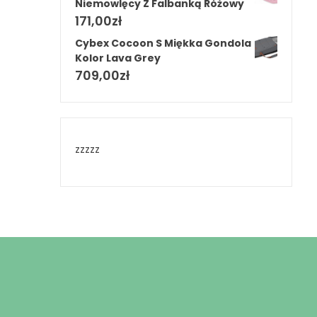
Niemowlęcy Z Falbanką Różowy
171,00
zł
Cybex Cocoon S Miękka Gondola
Kolor Lava Grey
709,00
zł
zzzzz