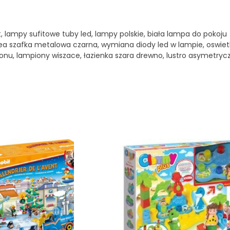
, lampy sufitowe tuby led, lampy polskie, biała lampa do pokoju
, ikea szafka metalowa czarna, wymiana diody led w lampie, oswiet
lonu, lampiony wiszace, łazienka szara drewno, lustro asymetryc