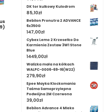
DK tor kulkowy Kulodrom
85,10
zł
Bebilon Pronutra 2 ADVANCE
us
6x350G
9)
147,00
zł
Cybex Lemo 2 Krzesełko Do
Karmienia Zestaw 3W1 Stone
Blue
1449,00
zł
Walizka mała na kółkach
WALPC-0006-69-16(W22)
279,90
zł
Epee Mayka Klockomania
Taśma Samoprzylepna
Podwójna 2M Czerwona
39,00
zł
Bebilon Advance 4 Mleko