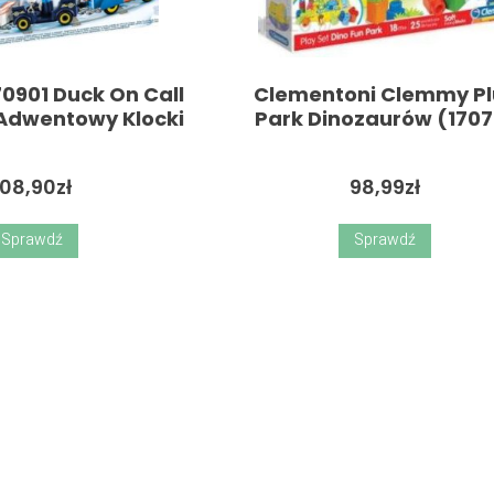
0901 Duck On Call
Clementoni Clemmy Pl
Adwentowy Klocki
Park Dinozaurów (1707
108,90
zł
98,99
zł
Sprawdź
Sprawdź