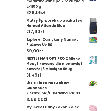
modyfikowane po 2 roku życia
6x1100 g
328,05
zł
Mutsy Śpiworek do wózka Evo
Nomad Atlantic Blue
217,60
zł
Explorer Zamykany Namiot
Plażowy Uv 60
89,00
zł
NESTLE NAN OPTIPRO 2 Mleko
Modyfikowane dla niemowląt
powyżej 6 Miesiąca 650g
31,49
zł
Little Tikes Plac Zabaw
Clubhouse
Zjeżdżalnia/Huśtawka 171093
1569,00
zł
My Sweet Baby Kokon Kojec