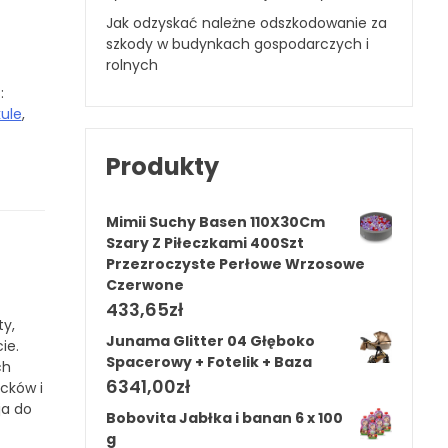
Jak odzyskać należne odszkodowanie za
szkody w budynkach gospodarczych i
rolnych
:
ule
,
Produkty
Mimii Suchy Basen 110X30Cm
Szary Z Piłeczkami 400Szt
Przezroczyste Perłowe Wrzosowe
Czerwone
433,65
zł
ty,
Junama Glitter 04 Głęboko
ie.
Spacerowy + Fotelik + Baza
ch
6341,00
zł
ocków i
ja do
Bobovita Jabłka i banan 6 x 100
g