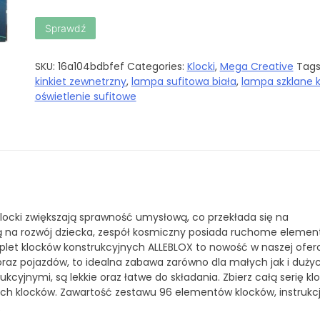
Sprawdź
SKU:
16a104bdbfef
Categories:
Klocki
,
Mega Creative
Tags
kinkiet zewnetrzny
,
lampa sufitowa biała
,
lampa szklane k
oświetlenie sufitowe
u klocki zwiększają sprawność umysłową, co przekłada się na
ą na rozwój dziecka, zespół kosmiczny posiada ruchome elemen
plet klocków konstrukcyjnych ALLEBLOX to nowość w naszej oferc
raz pojazdów, to idealna zabawa zarówno dla małych jak i duży
cyjnymi, są lekkie oraz łatwe do składania. Zbierz całą serię kl
nych klocków. Zawartość zestawu 96 elementów klocków, instrukc
.