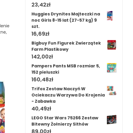
23,42
zł
Huggies Drynites Majteczki na
noc Girls 8-15 lat (27-57 kg) 9
lenie
szt.
zne,
16,69
zł
Bigbuy Fun Figurek Zwierzątek
Farm Plastikowy
142,00
zł
Pampers Pants MSB rozmiar 5,
152 pieluszki
160,48
zł
Trifox Zestaw Naczyń W
Ociekaczu Warzywa Do Krojenia
- Zabawka
40,49
zł
LEGO Star Wars 75266 Zestaw
Bitewny Żołnierzy Sithów
89,00
zł