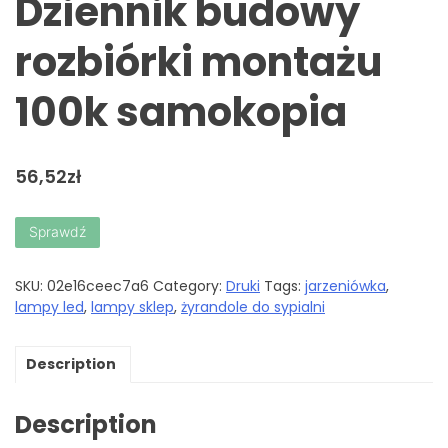
Dziennik budowy
rozbiórki montażu
100k samokopia
56,52
zł
Sprawdź
SKU:
02e16ceec7a6
Category:
Druki
Tags:
jarzeniówka
,
lampy led
,
lampy sklep
,
żyrandole do sypialni
Description
Description