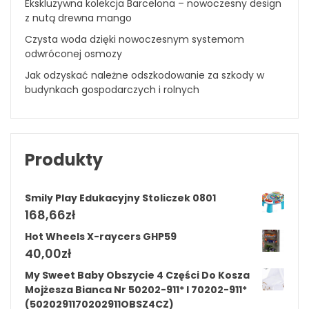
Ekskluzywna kolekcja Barcelona – nowoczesny design
z nutą drewna mango
Czysta woda dzięki nowoczesnym systemom
odwróconej osmozy
Jak odzyskać należne odszkodowanie za szkody w
budynkach gospodarczych i rolnych
Produkty
Smily Play Edukacyjny Stoliczek 0801
168,66
zł
Hot Wheels X-raycers GHP59
40,00
zł
My Sweet Baby Obszycie 4 Części Do Kosza
Mojżesza Bianca Nr 50202-911* I 70202-911*
(5020291170202911OBSZ4CZ)