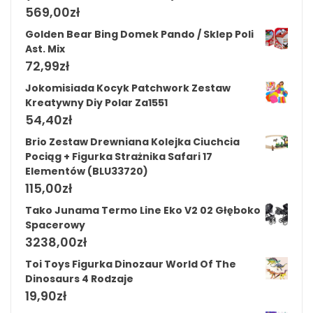
569,00
zł
Golden Bear Bing Domek Pando / Sklep Poli
Ast. Mix
72,99
zł
Jokomisiada Kocyk Patchwork Zestaw
Kreatywny Diy Polar Za1551
54,40
zł
Brio Zestaw Drewniana Kolejka Ciuchcia
Pociąg + Figurka Strażnika Safari 17
Elementów (BLU33720)
115,00
zł
Tako Junama Termo Line Eko V2 02 Głęboko
Spacerowy
3238,00
zł
Toi Toys Figurka Dinozaur World Of The
Dinosaurs 4 Rodzaje
19,90
zł