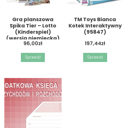
Gra planszowa
TM Toys Bianca
Spika Tier – Lotto
Kotek Interaktywny
(Kinderspiel)
(95847)
(wersja niemiecka)
96,00
zł
197,44
zł
Sprawdź
Sprawdź