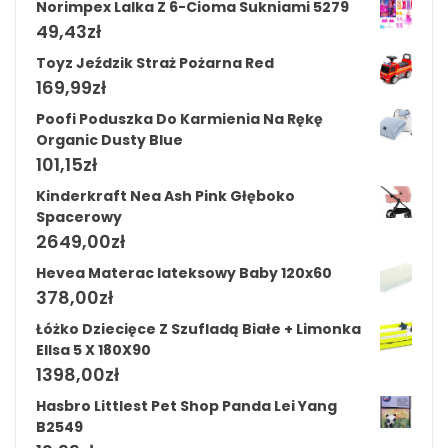
Norimpex Lalka Z 6-Cioma Sukniami 5279
49,43
zł
Toyz Jeździk Straż Pożarna Red
169,99
zł
Poofi Poduszka Do Karmienia Na Rękę
Organic Dusty Blue
101,15
zł
Kinderkraft Nea Ash Pink Głęboko
Spacerowy
2649,00
zł
Hevea Materac lateksowy Baby 120x60
378,00
zł
Łóżko Dziecięce Z Szufladą Białe + Limonka
Ellsa 5 X 180X90
1398,00
zł
Hasbro Littlest Pet Shop Panda Lei Yang
B2549