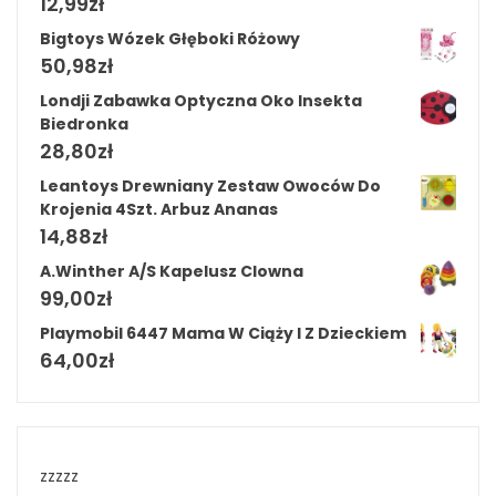
12,99
zł
Bigtoys Wózek Głęboki Różowy
50,98
zł
Londji Zabawka Optyczna Oko Insekta
Biedronka
28,80
zł
Leantoys Drewniany Zestaw Owoców Do
Krojenia 4Szt. Arbuz Ananas
14,88
zł
A.Winther A/S Kapelusz Clowna
99,00
zł
Playmobil 6447 Mama W Ciąży I Z Dzieckiem
64,00
zł
zzzzz