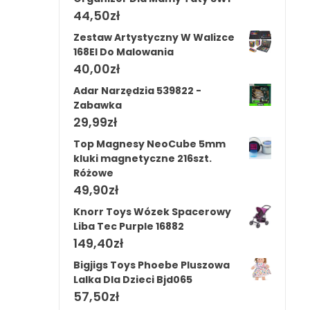
44,50
zł
Zestaw Artystyczny W Walizce
168El Do Malowania
40,00
zł
Adar Narzędzia 539822 -
Zabawka
29,99
zł
Top Magnesy NeoCube 5mm
kluki magnetyczne 216szt.
Różowe
49,90
zł
Knorr Toys Wózek Spacerowy
Liba Tec Purple 16882
149,40
zł
Bigjigs Toys Phoebe Pluszowa
Lalka Dla Dzieci Bjd065
57,50
zł