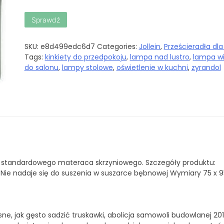
Sprawdź
SKU:
e8d499edc6d7
Categories:
Jollein
,
Prześcieradła dla
Tags:
kinkiety do przedpokoju
,
lampa nad lustro
,
lampa w
do salonu
,
lampy stolowe
,
oświetlenie w kuchni
,
zyrandol
o standardowego materaca skrzyniowego. Szczegóły produktu:
Nie nadaje się do suszenia w suszarce bębnowej Wymiary 75 x 
ne, jak gęsto sadzić truskawki, abolicja samowoli budowlanej 201