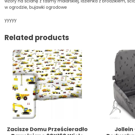
wzory na ścianę z taśmy malarskiej, lazienka z brodzikiem, śc
w ogrodzie, bujawki ogrodowe
yyyyy
Related products
Zacisze Domu Prześcieradło
Jollein