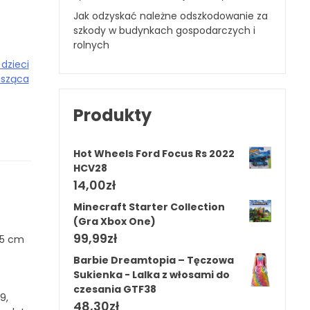
Jak odzyskać należne odszkodowanie za
szkody w budynkach gospodarczych i
rolnych
 dzieci
isząca
Produkty
Hot Wheels Ford Focus Rs 2022
HCV28
14,00
zł
Minecraft Starter Collection
(Gra Xbox One)
99,99
zł
95 cm
Barbie Dreamtopia – Tęczowa
Sukienka - Lalka z włosami do
czesania GTF38
9,
48,30
zł