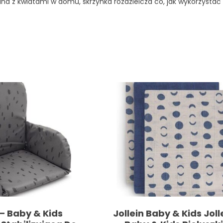
iana z kwiatami w domu, skrzynka rozdzielcza co, jak wykorzystać
 – Baby & Kids
Jollein Baby & Kids Joll