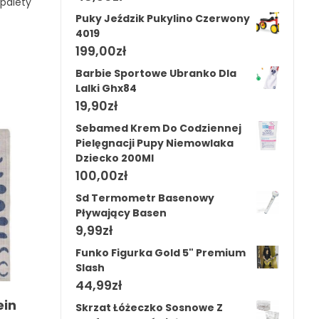
 palety
Puky Jeździk Pukylino Czerwony
4019
199,00
zł
Barbie Sportowe Ubranko Dla
Lalki Ghx84
19,90
zł
Sebamed Krem Do Codziennej
Pielęgnacji Pupy Niemowlaka
Dziecko 200Ml
100,00
zł
Sd Termometr Basenowy
Pływający Basen
9,99
zł
Funko Figurka Gold 5" Premium
Slash
44,99
zł
ein
Skrzat Łóżeczko Sosnowe Z