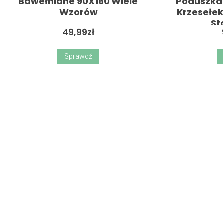
Bawełniane 90X160 Wiele
Poduszka 
Wzorów
Krzesełek
St
49,99
zł
Sprawdź