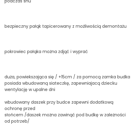
podczas snu
bezpieczny pałąk tapicerowany z możliwością demontażu
pokrowiec pałąka można zdjąć i wyprać
duża, powiekszająca się / +15cm / za pomocą zamka budka
posiada wbudowaną siateczkę, zapewniajacą dziecku
wentylację w upalne dni
wbudowany daszek przy budce zapewni dodatkową
ochronę przed
słońcem /daszek można zawinąć pod budkę w zależności
od potrzeb/