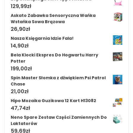
129,99
zł
Askato Zabawka Sensoryczna Wańka
Wstańka Sowa Brązowa
26,90
zł
Nasza Księgarnia Idzie Fala!
14,90
zł
Bela Klocki Ekspres Do Hogwartu Harry
Potter
199,00
zł
Spin Master Słomka z dźwiękiem Psi Patrol
Chase
21,00
zł
Hipo Mozaika Guzikowa 12 Kart H13082
47,74
zł
Neno Spare Zestaw Części Zamiennych Do
Laktatorów
59,69
zł