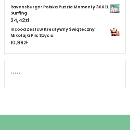
Ravensburger Polska Puzzle Momenty 300El.
Surfing
24,42
zł
Incood Zestaw Kreatywny Świąteczny
Mikołajki Filc Szycia
10,99
zł
zzzzz