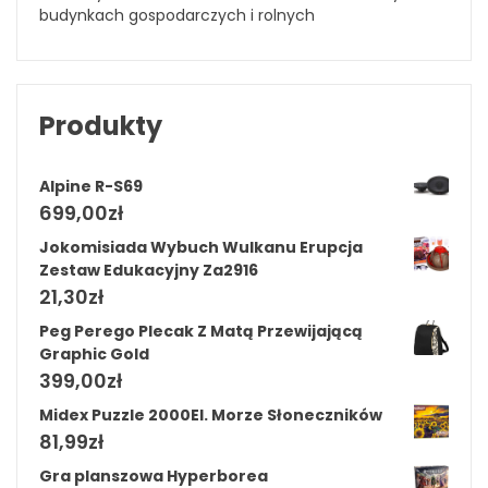
budynkach gospodarczych i rolnych
Produkty
Alpine R-S69
699,00
zł
Jokomisiada Wybuch Wulkanu Erupcja
Zestaw Edukacyjny Za2916
21,30
zł
Peg Perego Plecak Z Matą Przewijającą
Graphic Gold
399,00
zł
Midex Puzzle 2000El. Morze Słoneczników
81,99
zł
Gra planszowa Hyperborea