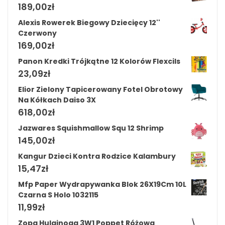
189,00
zł
Alexis Rowerek Biegowy Dziecięcy 12''
Czerwony
169,00
zł
Panon Kredki Trójkątne 12 Kolorów Flexcils
23,09
zł
Elior Zielony Tapicerowany Fotel Obrotowy
Na Kółkach Daiso 3X
618,00
zł
Jazwares Squishmallow Squ 12 Shrimp
145,00
zł
Kangur Dzieci Kontra Rodzice Kalambury
15,47
zł
Mfp Paper Wydrapywanka Blok 26X19Cm 10L
Czarna S Holo 1032115
11,99
zł
Zopa Hulajnoga 3W1 Poppet Różowa