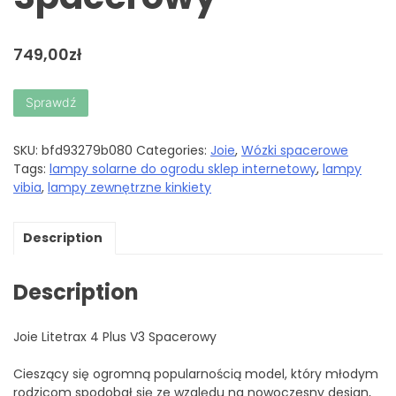
749,00
zł
Sprawdź
SKU:
bfd93279b080
Categories:
Joie
,
Wózki spacerowe
Tags:
lampy solarne do ogrodu sklep internetowy
,
lampy
vibia
,
lampy zewnętrzne kinkiety
Description
Description
Joie Litetrax 4 Plus V3 Spacerowy
Cieszący się ogromną popularnością model, który młodym
rodzicom spodobał się ze względu na nowoczesny design,