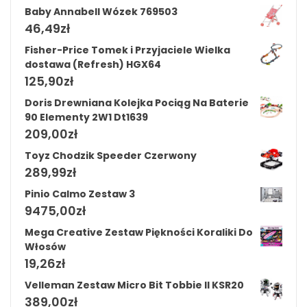
Baby Annabell Wózek 769503
46,49
zł
Fisher-Price Tomek i Przyjaciele Wielka
dostawa (Refresh) HGX64
125,90
zł
Doris Drewniana Kolejka Pociąg Na Baterie
90 Elementy 2W1 Dt1639
209,00
zł
Toyz Chodzik Speeder Czerwony
289,99
zł
Pinio Calmo Zestaw 3
9475,00
zł
Mega Creative Zestaw Piękności Koraliki Do
Włosów
19,26
zł
Velleman Zestaw Micro Bit Tobbie II KSR20
389,00
zł