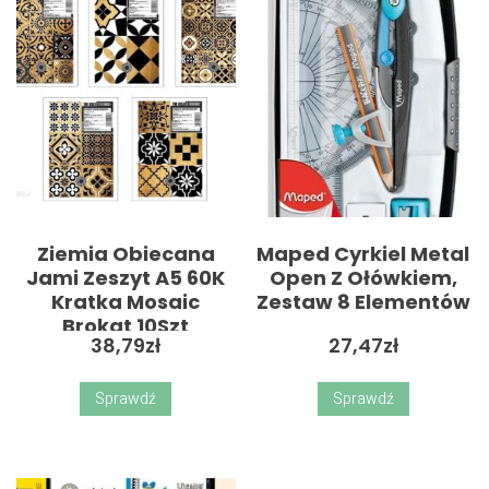
Ziemia Obiecana
Maped Cyrkiel Metal
Jami Zeszyt A5 60K
Open Z Ołówkiem,
Kratka Mosaic
Zestaw 8 Elementów
Brokat 10Szt
38,79
zł
27,47
zł
Sprawdź
Sprawdź