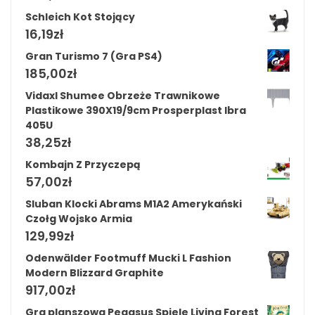
Schleich Kot Stojący
16,19
zł
Gran Turismo 7 (Gra PS4)
185,00
zł
Vidaxl Shumee Obrzeże Trawnikowe
Plastikowe 390X19/9cm Prosperplast Ibra
405U
38,25
zł
Kombajn Z Przyczepą
57,00
zł
Sluban Klocki Abrams M1A2 Amerykański
Czołg Wojsko Armia
129,99
zł
Odenwälder Footmuff Mucki L Fashion
Modern Blizzard Graphite
917,00
zł
Gra planszowa Pegasus Spiele Living Forest