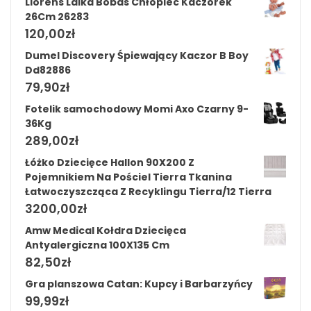
Llorens Lalka Bobas Chłopiec Kaczorek
26Cm 26283
120,00
zł
Dumel Discovery Śpiewający Kaczor B Boy
Dd82886
79,90
zł
Fotelik samochodowy Momi Axo Czarny 9-
36Kg
289,00
zł
Łóżko Dziecięce Hallon 90X200 Z
Pojemnikiem Na Pościel Tierra Tkanina
Łatwoczyszcząca Z Recyklingu Tierra/12 Tierra
3200,00
zł
Amw Medical Kołdra Dziecięca
Antyalergiczna 100X135 Cm
82,50
zł
Gra planszowa Catan: Kupcy i Barbarzyńcy
99,99
zł