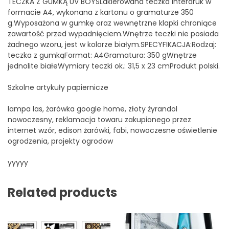
TECZKA Z GUMKĄ UV BOYSLakierowana teczka Interdruk w
formacie A4, wykonana z kartonu o gramaturze 350
g.Wyposażona w gumkę oraz wewnętrzne klapki chroniące
zawartość przed wypadnięciem.Wnętrze teczki nie posiada
żadnego wzoru, jest w kolorze białym.SPECYFIKACJA:Rodzaj:
teczka z gumkąFormat: A4Gramatura: 350 gWnętrze
jednolite białeWymiary teczki ok.: 31,5 x 23 cmProdukt polski.
Szkolne artykuły papiernicze
lampa las, żarówka google home, złoty żyrandol
nowoczesny, reklamacja towaru zakupionego przez
internet wzór, edison żarówki, fabi, nowoczesne oświetlenie
ogrodzenia, projekty ogrodow
yyyyy
Related products