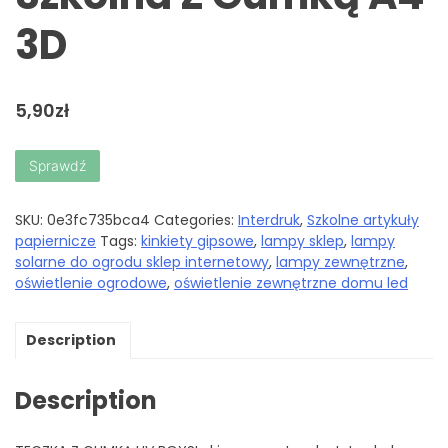
3D
5,90
zł
Sprawdź
SKU:
0e3fc735bca4
Categories:
Interdruk
,
Szkolne artykuły
papiernicze
Tags:
kinkiety gipsowe
,
lampy sklep
,
lampy
solarne do ogrodu sklep internetowy
,
lampy zewnętrzne
,
oświetlenie ogrodowe
,
oświetlenie zewnętrzne domu led
Description
Description